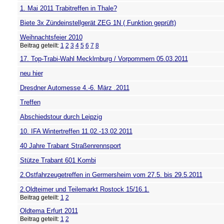
1. Mai 2011 Trabitreffen in Thale?
Biete 3x Zündeinstellgerät ZEG 1N ( Funktion geprüft)
Weihnachtsfeier 2010
Beitrag geteilt:
1
2
3
4
5
6
7
8
17. Top-Trabi-Wahl Mecklrnburg / Vorpommern 05.03.2011
neu hier
Dresdner Automesse 4.-6. März .2011
Treffen
Abschiedstour durch Leipzig
10. IFA Wintertreffen 11.02.-13.02.2011
40 Jahre Trabant Straßenrennsport
Stütze Trabant 601 Kombi
2.Ostfahrzeugetreffen in Germersheim vom 27.5. bis 29.5.2011
2.Oldteimer und Teilemarkt Rostock 15/16.1.
Beitrag geteilt:
1
2
Oldtema Erfurt 2011
Beitrag geteilt:
1
2