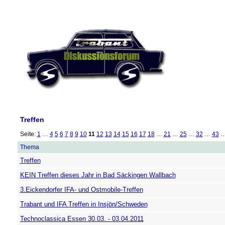
Treffen
Seite:
1
…
4
5
6
7
8
9
10
11
12
13
14
15
16
17
18
…
21
…
25
…
32
…
43
Thema
Treffen
KEIN Treffen dieses Jahr in Bad Säckingen Wallbach
3.Eickendorfer IFA- und Ostmobile-Treffen
Trabant und IFA Treffen in Insjön/Schweden
Technoclassica Essen 30.03. - 03.04.2011