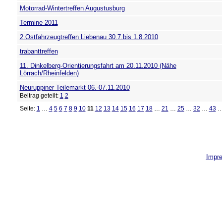
Motorrad-Wintertreffen Augustusburg
Termine 2011
2.Ostfahrzeugtreffen Liebenau 30.7.bis 1.8.2010
trabanttreffen
11. Dinkelberg-Orientierungsfahrt am 20.11.2010 (Nähe
Lörrach/Rheinfelden)
Neuruppiner Teilemarkt 06.-07.11.2010
Beitrag geteilt:
1
2
Seite:
1
…
4
5
6
7
8
9
10
11
12
13
14
15
16
17
18
…
21
…
25
…
32
…
43
Impr