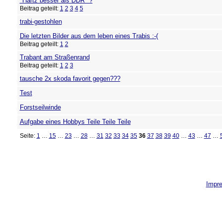
"Hartz besser als DDR" ?
Beitrag geteilt:
1
2
3
4
5
trabi-gestohlen
Die letzten Bilder aus dem leben eines Trabis :-(
Beitrag geteilt:
1
2
Trabant am Straßenrand
Beitrag geteilt:
1
2
3
tausche 2x skoda favorit gegen???
Test
Forstseilwinde
Aufgabe eines Hobbys Teile Teile Teile
Seite:
1
…
15
…
23
…
28
…
31
32
33
34
35
36
37
38
39
40
…
43
…
47
…
Impr