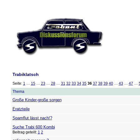
Trabiklatsch
Seite:
1
…
15
…
23
…
28
…
31
32
33
34
35
36
37
38
39
40
…
43
…
47
…
Thema
Große Kinder-große sorgen
Eratzteile
Spamflut lässt nach!?
Suche Trabi 600 Kombi
Beitrag geteilt:
1
2