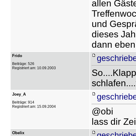
allen Gäs
Treffenwoc
und Gesprä
dieses Jah
dann eben 
Frido
geschrieb
Beiträge: 526
Registriert am: 10.09.2003
So....Klap
schlafen....
Joey_A
geschrieb
Beiträge: 914
Registriert am: 15.09.2004
@obi
lass dir Ze
Obelix
geschrieb