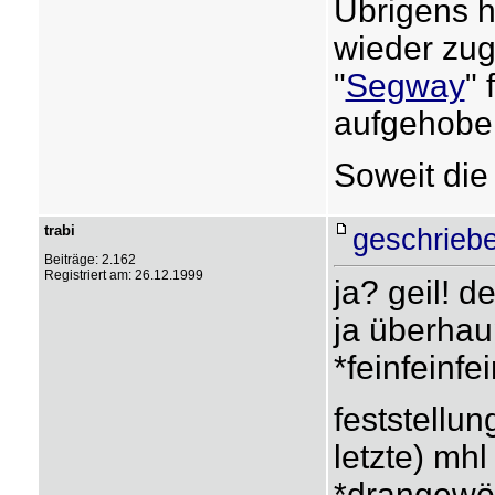
Übrigens h
wieder zu
"
Segway
" 
aufgehobe
Soweit die
trabi
geschrieb
Beiträge: 2.162
Registriert am: 26.12.1999
ja? geil! d
ja überhau
*feinfeinfe
feststellun
letzte) mh
*drangew