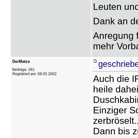
Leuten und
Dank an d
Anregung f
mehr Vor
DerMatze
geschrieb
Beiträge: 261
Registriert am: 08.05.2002
Auch die I
heile dahe
Duschkabi
Einziger Sc
zerbröselt....
Dann bis z