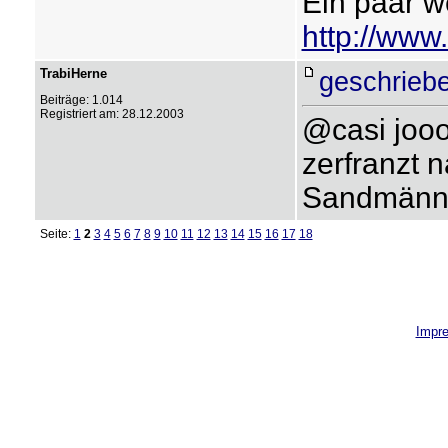
Ein paar w
http://www
TrabiHerne
geschrieb
Beiträge: 1.014
Registriert am: 28.12.2003
@casi joo
zerfranzt 
Sandmänne
Seite:
1
2
3
4
5
6
7
8
9
10
11
12
13
14
15
16
17
18
Impr