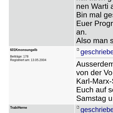
nen Warti
Bin mal ge
Euer Progra
an.
Also man s
601Kmonsungelb
geschrieb
Beiträge: 178
Registriert am: 13.05.2004
Ausserdem 
von der Vo
Karl-Marx-
Euch auf s
Samstag u
TrabiHerne
geschrieb