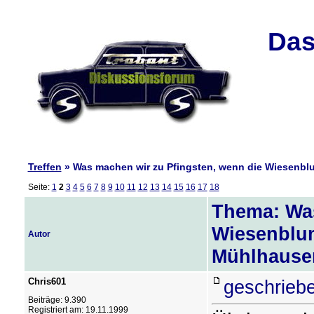
Das
Treffen
» Was machen wir zu Pfingsten, wenn die Wiesenbl
Seite:
1
2
3
4
5
6
7
8
9
10
11
12
13
14
15
16
17
18
Thema: Was
Wiesenblum
Autor
Mühlhause
Chris601
geschrieb
Beiträge: 9.390
Registriert am: 19.11.1999