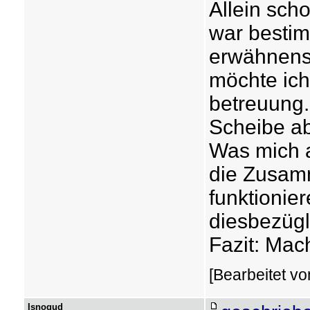
Allein sch
war bestim
erwähnens
möchte ich
betreuung.
Scheibe a
Was mich a
die Zusamm
funktionie
diesbezügl
Fazit: Mach
[Bearbeitet v
Isnogud