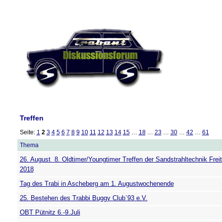
Treffen
Seite:
1
2
3
4
5
6
7
8
9
10
11
12
13
14
15
…
18
…
23
…
30
…
42
…
61
Thema
26. August  8. Oldtimer/Youngtimer Treffen der Sandstrahltechnik Freit
2018
Tag des Trabi in Ascheberg am 1. Augustwochenende
25. Bestehen des Trabbi Buggy Club`93 e.V.
OBT Pütnitz 6.-9.Juli