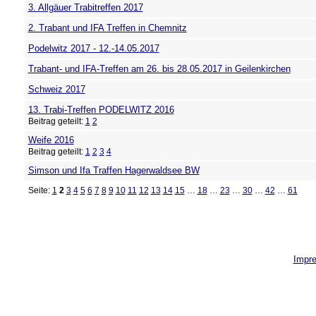
3. Allgäuer Trabitreffen 2017
2. Trabant und IFA Treffen in Chemnitz
Podelwitz 2017 - 12.-14.05.2017
Trabant- und IFA-Treffen am 26. bis 28.05.2017 in Geilenkirchen
Schweiz 2017
13. Trabi-Treffen PODELWITZ 2016
Beitrag geteilt:
1
2
Weife 2016
Beitrag geteilt:
1
2
3
4
Simson und Ifa Traffen Hagerwaldsee BW
Seite:
1
2
3
4
5
6
7
8
9
10
11
12
13
14
15
…
18
…
23
…
30
…
42
…
61
Impr