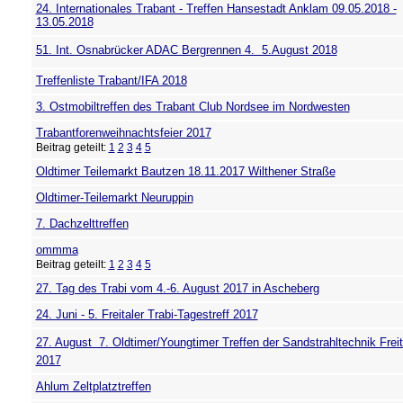
24. Internationales Trabant - Treffen Hansestadt Anklam 09.05.2018 -
13.05.2018
51. Int. Osnabrücker ADAC Bergrennen 4.  5.August 2018
Treffenliste Trabant/IFA 2018
3. Ostmobiltreffen des Trabant Club Nordsee im Nordwesten
Trabantforenweihnachtsfeier 2017
Beitrag geteilt:
1
2
3
4
5
Oldtimer Teilemarkt Bautzen 18.11.2017 Wilthener Straße
Oldtimer-Teilemarkt Neuruppin
7. Dachzelttreffen
ommma
Beitrag geteilt:
1
2
3
4
5
27. Tag des Trabi vom 4.-6. August 2017 in Ascheberg
24. Juni - 5. Freitaler Trabi-Tagestreff 2017
27. August  7. Oldtimer/Youngtimer Treffen der Sandstrahltechnik Freit
2017
Ahlum Zeltplatztreffen