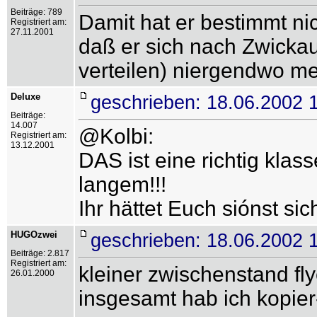
Beiträge: 789
Damit hat er bestimmt nic
Registriert am:
27.11.2001
daß er sich nach Zwicka
verteilen) niergendwo me
Deluxe
geschrieben: 18.06.2002 
Beiträge:
14.007
@Kolbi:
Registriert am:
13.12.2001
DAS ist eine richtig klas
langem!!!
Ihr hättet Euch siónst si
HUGOzwei
geschrieben: 18.06.2002 
Beiträge: 2.817
Registriert am:
kleiner zwischenstand fly
26.01.2000
insgesamt hab ich kopie