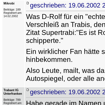
Mikrobi
geschrieben: 19.06.2002 
Beiträge: 189
Registriert am:
Was D-Rolf für ein "echt
14.02.2002
Verschleiß an Trabis, den
Zitat Supertrabi:"Es ist 
schipperte."
Ein wirklicher Fan hätte 
hinbekommen.
Also Leute, mailt, was d
Autospiegel, oder alle an
Trabant IG
geschrieben: 19.06.2002 
Unterfranken
Beiträge: 789
Habe gerade im Namen u
Registriert am: