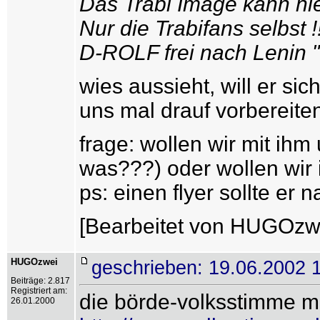
Das Trabi Image kann ni
Nur die Trabifans selbst !!
D-ROLF frei nach Lenin "
wies aussieht, will er sic
uns mal drauf vorbereiten
frage: wollen wir mit ih
was???) oder wollen wir 
ps: einen flyer sollte e
[Bearbeitet von HUGOzwe
HUGOzwei
geschrieben: 19.06.2002 
Beiträge: 2.817
Registriert am:
die börde-volksstimme m
26.01.2000