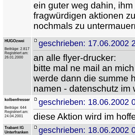
ein guter weg dahin, ihm
fragwürdigen aktionen z
nochmals zu untermauer
HUGOzwei
geschrieben: 17.06.2002 
Beiträge: 2.817
Registriert am:
an alle flyer-drucker:
26.01.2000
bitte mal ne mail an mich
werde dann die summe h
namen - datenschutz im 
kolbenfresser
geschrieben: 18.06.2002 
Beiträge: 644
Registriert am:
diese Aktion wird im hoff
24.04.2001
Trabant IG
geschrieben: 18.06.2002 
Unterfranken