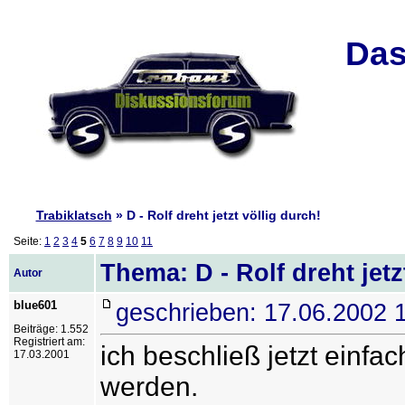
Das
Trabiklatsch
» D - Rolf dreht jetzt völlig durch!
Seite:
1
2
3
4
5
6
7
8
9
10
11
Thema: D - Rolf dreht jetz
Autor
blue601
geschrieben: 17.06.2002 
Beiträge: 1.552
Registriert am:
ich beschließ jetzt einfa
17.03.2001
werden.