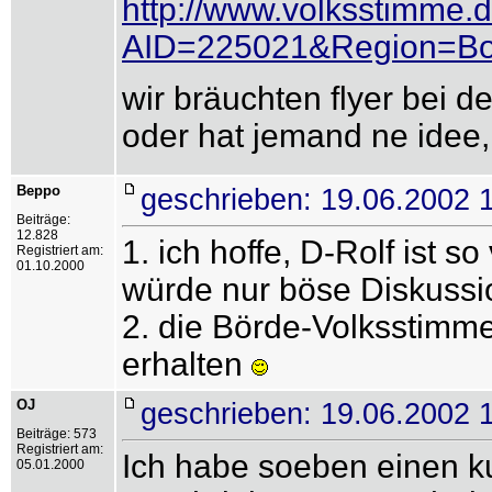
http://www.volksstimme.d
AID=225021&Region=Boe
wir bräuchten flyer bei d
oder hat jemand ne idee
Beppo
geschrieben: 19.06.2002 
Beiträge:
12.828
1. ich hoffe, D-Rolf ist 
Registriert am:
01.10.2000
würde nur böse Diskussi
2. die Börde-Volksstimme
erhalten
OJ
geschrieben: 19.06.2002 
Beiträge: 573
Registriert am:
Ich habe soeben einen ku
05.01.2000