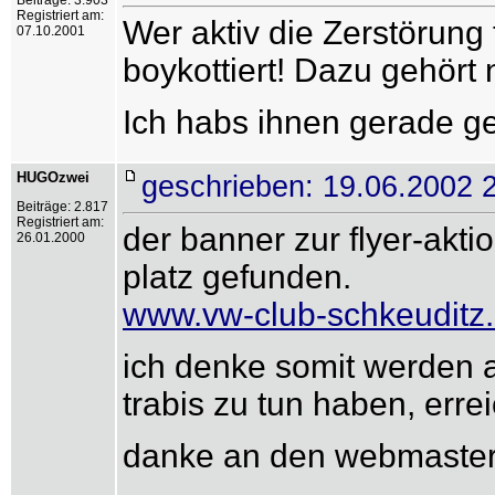
Beiträge: 3.903
Registriert am:
Wer aktiv die Zerstörung 
07.10.2001
boykottiert! Dazu gehö
Ich habs ihnen gerade ge
HUGOzwei
geschrieben: 19.06.2002 
Beiträge: 2.817
Registriert am:
der banner zur flyer-aktio
26.01.2000
platz gefunden.
www.vw-club-schkeuditz
ich denke somit werden au
trabis zu tun haben, errei
danke an den webmaster