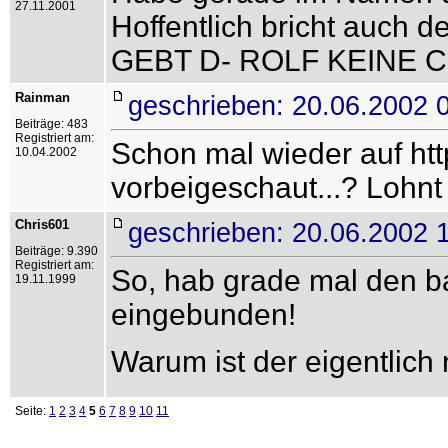
27.11.2001
Hoffentlich bricht auch
GEBT D- ROLF KEINE C
Rainman
geschrieben: 20.06.2002 
Beiträge: 483
Registriert am:
Schon mal wieder auf htt
10.04.2002
vorbeigeschaut...? Lohnt 
Chris601
geschrieben: 20.06.2002 
Beiträge: 9.390
Registriert am:
So, hab grade mal den b
19.11.1999
eingebunden!
Warum ist der eigentlich 
Seite:
1
2
3
4
5
6
7
8
9
10
11