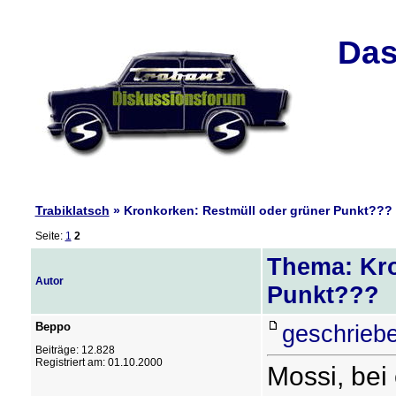
Das
Trabiklatsch
» Kronkorken: Restmüll oder grüner Punkt???
Seite:
1
2
Thema: Kro
Autor
Punkt???
Beppo
geschrieb
Beiträge: 12.828
Registriert am: 01.10.2000
Mossi, bei 