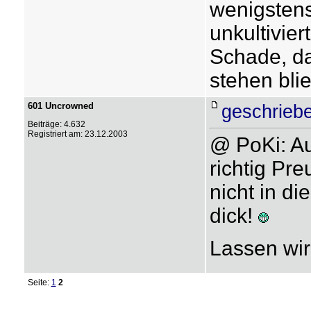
wenigstens 
unkultivie
Schade, da
stehen blie
601 Uncrowned
geschrieb
Beiträge: 4.632
Registriert am: 23.12.2003
@ PoKi: A
richtig Pre
nicht in di
dick!
Lassen wir
Seite:
1
2