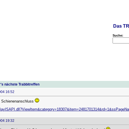
Das TR
Suche:
s nächste Trabbitreffen
004 16:52
mit Schienenanschluss
s/eBayISAPI.dll?ViewItem&category=18307&item=2481701314&rd=1&ssPag
004 19:32