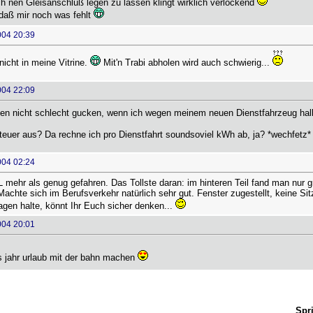
h nen Gleisanschluß legen zu lassen klingt wirklich verlockend
daß mir noch was fehlt
004 20:39
icht in meine Vitrine.
Mit'n Trabi abholen wird auch schwierig...
004 22:09
den nicht schlecht gucken, wenn ich wegen meinem neuen Dienstfahrzeug h
Steuer aus? Da rechne ich pro Dienstfahrt soundsoviel kWh ab, ja? *wechfetz
004 02:24
 L mehr als genug gefahren. Das Tollste daran: im hinteren Teil fand man nur
Machte sich im Berufsverkehr natürlich sehr gut. Fenster zugestellt, keine S
en halte, könnt Ihr Euch sicher denken...
004 20:01
s jahr urlaub mit der bahn machen
Spr