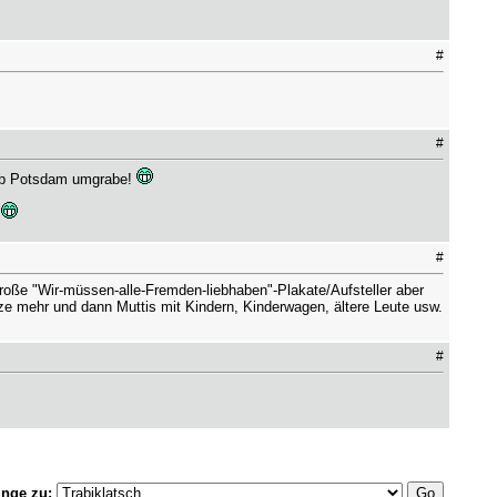
#
#
alb Potsdam umgrabe!
*
#
 große "Wir-müssen-alle-Fremden-liebhaben"-Plakate/Aufsteller aber
itze mehr und dann Muttis mit Kindern, Kinderwagen, ältere Leute usw.
#
inge zu: