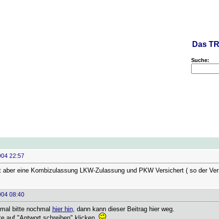
Das TR
Suche:
004 22:57
gibt aber eine Kombizulassung LKW-Zulassung und PKW Versichert ( so der Ve
004 08:40
 mal bitte nochmal
hier hin
, dann kann dieser Beitrag hier weg.
e auf "Antwort schreiben" klicken.