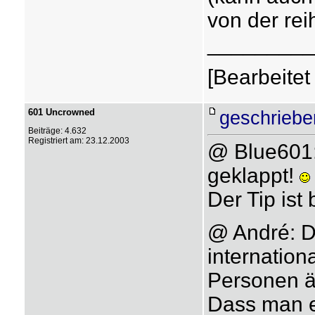
von der rei
_________
[Bearbeitet
601 Uncrowned
geschriebe
Beiträge: 4.632
Registriert am: 23.12.2003
@ Blue601: 
geklappt!
Der Tip ist b
@ André: D
internatio
Personen ä
Dass man e