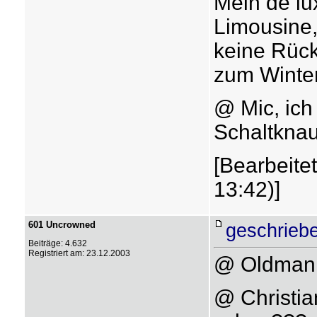
Mein de lu
Limousine,
keine Rück
zum Winter
@ Mic, ich
Schaltknau
[Bearbeite
13:42)]
601 Uncrowned
geschrieb
Beiträge: 4.632
Registriert am: 23.12.2003
@ Oldman: 
@ Christi