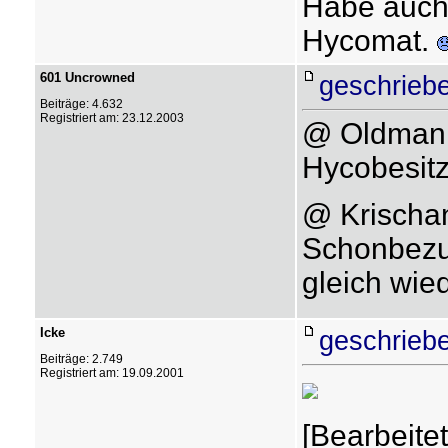
Habe auch 
Hycomat.
601 Uncrowned
geschrieb
Beiträge: 4.632
Registriert am: 23.12.2003
@ Oldman:
Hycobesitz
@ Krischa
Schonbezug
gleich wied
Icke
geschrieb
Beiträge: 2.749
Registriert am: 19.09.2001
[Bearbeite