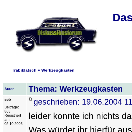
Das
Trabiklatsch
» Werkzeugkasten
Thema: Werkzeugkasten
Autor
seb
geschrieben: 19.06.2004 1
Beiträge:
863
leider konnte ich nichts d
Registriert
am:
05.10.2003
Was würdet ihr hierfür a