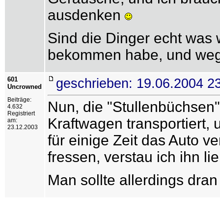
ausdenken
Sind die Dinger echt was w
bekommen habe, und wegen
601
geschrieben: 19.06.2004 2
Uncrowned
Beiträge:
Nun, die "Stullenbüchsen"
4.632
Registriert
Kraftwagen transportiert,
am:
23.12.2003
für einige Zeit das Auto 
fressen, verstau ich ihn l
Man sollte allerdings dr