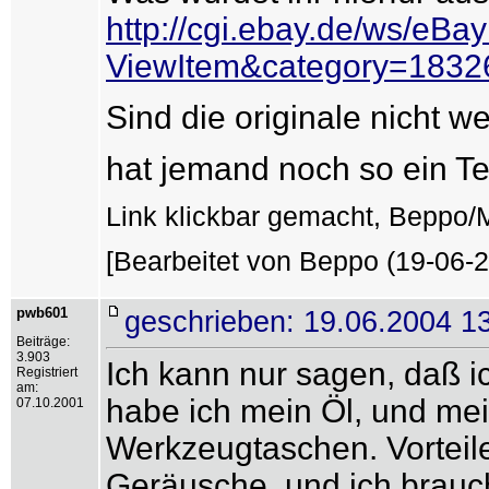
http://cgi.ebay.de/ws/eBay
ViewItem&category=18
Sind die originale nicht w
hat jemand noch so ein Te
Link klickbar gemacht, Beppo/
[Bearbeitet von Beppo (19-06-2
pwb601
geschrieben: 19.06.2004 1
Beiträge:
3.903
Ich kann nur sagen, daß i
Registriert
am:
habe ich mein Öl, und mei
07.10.2001
Werkzeugtaschen. Vorteile:
Geräusche, und ich brauc