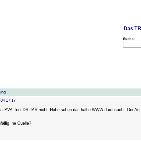
Das TR
Suche:
ung
004 17:17
das JAVA-Tool DS.JAR nicht. Habe schon das halbe WWW durchsucht. Der Autor
fällig ´ne Quelle?