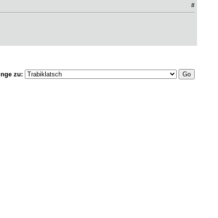
#
inge zu: