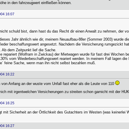
 höhe in den fahrzeugwert einfließen können.
004 16:07
nicht schuld bist, dann hast du das Recht dir einen Anwalt zu nehmen, der 
 dieses Jahr ähnlich wie dir, meinem Neuaufbau-88er (Sommer 2003) wurde d
Wieder beschaffungswert angesetzt. Nachdem die Versicherung rumgezickt hat
 Ab dem Zeitpunkt lief die Sache.
ile repariert (Wolfram in Zwickau) der Mietwagen wurde für fast drei Wochen
 130% vom Wiederbeschaffungswert reariert werden. In meinem Fall lagen die 
ne` feine Sache, wenn man ihn nicht selbst bezahlen muß.
004 16:22
 von Anfang an der wuste vom Unfall fast eher als die Leute von 110
ich mit irgentwelchen Versicherungen zu streiten schon garnicht mit der HUK 
004 16:25
iegt mit Sicherheit an der Örtlichkeit des Gutachters im Westen (was keinerlei 
004 16:27