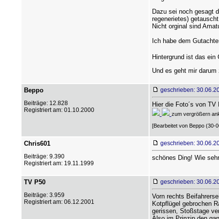
Dazu sei noch gesagt da
regenerietes) getauscht 
Nicht orginal sind Amat
Ich habe dem Gutachter
Hintergrund ist das ein
Und es geht mir darum 
Beppo
geschrieben: 30.06.2
Beiträge: 12.828
Hier die Foto´s von TV
Registriert am: 01.10.2000
zum vergrößern ank
[Bearbeitet von Beppo (30-0
Chris601
geschrieben: 30.06.2
Beiträge: 9.390
schönes Ding! Wie sehr
Registriert am: 19.11.1999
TV P50
geschrieben: 30.06.2
Beiträge: 3.959
Vorn rechts Beifahrerse
Registriert am: 06.12.2001
Kotpflügel gebrochen R
gerissen, Stoßstage ver
Also im Prinzip den ga