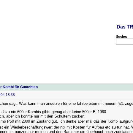
Das TR
Suche:
r Kombi für Gutachten
004 18:38
 schon sagt. Was kann man ansetzen für eine fahrbereiten mit neuem §21 zuge
z dazu nix 600er Kombis gibts genug aber keine 500er Bj.1960
ch, aber ich konnte nur mit den Schultern zucken.
Limo P50 mit 2000 im Zustand gut. Ich denke aber mal das der Kombi aufgrund
st ein Wiederbeschaffungswert der nix mit Kosten für Aufbau etc zu tun hat.
 kenne im ganzen nur meinen und den Barnimer die überhaupt noch zugelassen