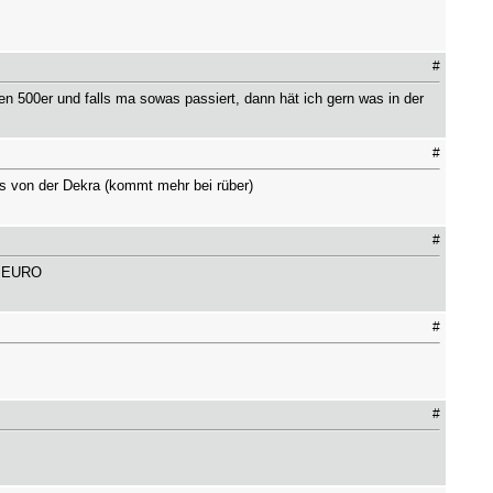
#
 500er und falls ma sowas passiert, dann hät ich gern was in der
#
nes von der Dekra (kommt mehr bei rüber)
#
0 EURO
#
#