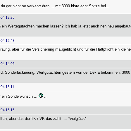
du gar nicht so verkehrt dran.... mit 3000 biste echt Spitze bei....
004 12:25
 ein Wertegutachten machen lassen? Ich hab ja jetzt auch nen neu augebauten
004 12:48
traurig, aber für die Versicherung maßgeblich) und für die Haftpflicht ein klei
004 14:06
ard, Sonderlackierung, Wertgutachten gestern von der Dekra bekommen: 300
004 15:11
er ein Sonderwunsch ...
...
004 16:16
flich, aber das die TK / VK das zahlt..... *vielglück*