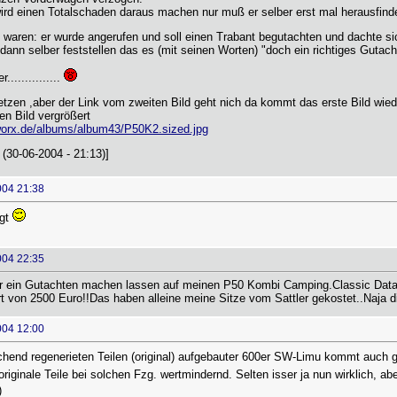
wird einen Totalschaden daraus machen nur muß er selber erst mal herausfin
waren: er wurde angerufen und soll einen Trabant begutachten und dachte sich 
ann selber feststellen das es (mit seinen Worten) "doch ein richtiges Gutach
.............
tzen ,aber der Link vom zweiten Bild geht nich da kommt das erste Bild wied
en Bild vergrößert
worx.de/albums/album43/P50K2.sized.jpg
(30-06-2004 - 21:13)]
004 21:38
igt
004 22:35
r ein Gutachten machen lassen auf meinen P50 Kombi Camping.Classic Data 
 von 2500 Euro!!Das haben alleine meine Sitze vom Sattler gekostet..Naja di
004 12:00
hend regenerieten Teilen (original) aufgebauter 600er SW-Limu kommt auch ge
riginale Teile bei solchen Fzg. wertmindernd. Selten isser ja nun wirklich, ab
)