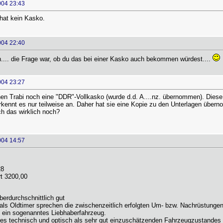
004 23:43
hat kein Kasko.
004 22:40
h.... die Frage war, ob du das bei einer Kasko auch bekommen würdest....
004 23:27
en Trabi noch eine "DDR"-Vollkasko (wurde d.d. A....nz. übernommen). Diese 
rkennt es nur teilweise an. Daher hat sie eine Kopie zu den Unterlagen übern
ch das wirklich noch?
004 14:57
28
t 3200,00
berdurchschnittlich gut
als Oldtimer sprechen die zwischenzeitlich erfolgten Um- bzw. Nachrüstunge
m ein sogenanntes Liebhaberfahrzeug.
des technisch und optisch als sehr gut einzuschätzenden Fahrzeugzustandes e