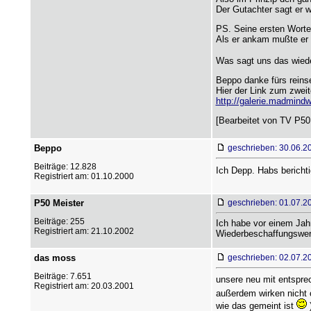
Der Gutachter sagt er 
PS. Seine ersten Worte 
Als er ankam mußte er d
Was sagt uns das wieder..
Beppo danke fürs reinse
Hier der Link zum zweit
http://galerie.madmind
[Bearbeitet von TV P50 
Beppo
geschrieben: 30.06.2
Beiträge: 12.828
Ich Depp. Habs bericht
Registriert am: 01.10.2000
P50 Meister
geschrieben: 01.07.2
Beiträge: 255
Ich habe vor einem Jah
Registriert am: 21.10.2002
Wiederbeschaffungswert
das moss
geschrieben: 02.07.2
Beiträge: 7.651
unsere neu mit entsprec
Registriert am: 20.03.2001
außerdem wirken nicht o
wie das gemeint ist