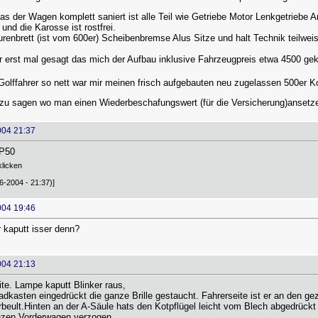
s der Wagen komplett saniert ist alle Teil wie Getriebe Motor Lenkgetriebe Ant
und die Karosse ist rostfrei.
urenbrett (ist vom 600er) Scheibenbremse Alus Sitze und halt Technik teilwe
 erst mal gesagt das mich der Aufbau inklusive Fahrzeugpreis etwa 4500 gek
 Golffahrer so nett war mir meinen frisch aufgebauten neu zugelassen 500er Ko
zu sagen wo man einen Wiederbeschafungswert (für die Versicherung)ansetze
004 21:37
 P50
licken
6-2004 - 21:37)]
004 19:46
 kaputt isser denn?
004 21:13
ite. Lampe kaputt Blinker raus,
adkasten eingedrückt die ganze Brille gestaucht. Fahrerseite ist er an den 
beult.Hinten an der A-Säule hats den Kotpflügel leicht vom Blech abgedrückt
nzen Vorderwagen verzogen.