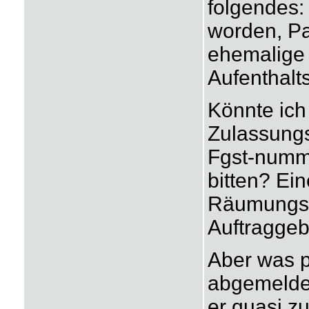
folgendes:
worden, Pa
ehemalige 
Aufenthalts
Könnte ich 
Zulassungs
Fgst-numme
bitten? Ei
Räumungsa
Auftraggeb
Aber was p
abgemeldet
er quasi z