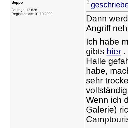
Beppo
geschriebe
Beiträge: 12.828
Registriert am: 01.10.2000
Dann werde
Angriff ne
Ich habe ma
gibts
hier
.
Halle gefa
habe, mach
sehr trock
vollständig
Wenn ich d
Galerie) ric
Camptouris