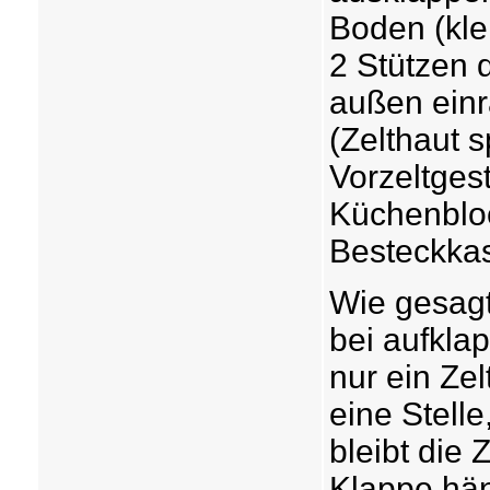
Boden (kle
2 Stützen 
außen einr
(Zelthaut 
Vorzeltges
Küchenbloc
Besteckkas
Wie gesagt
bei aufkla
nur ein Zel
eine Stelle
bleibt die 
Klappe hä