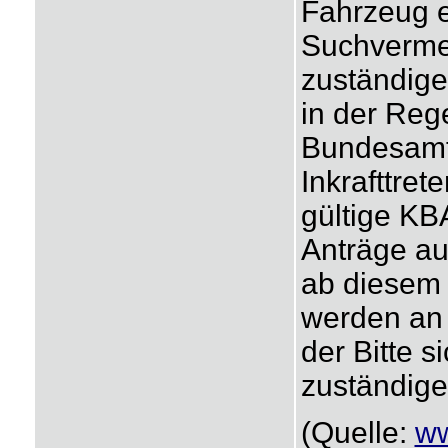
Fahrzeug e
Suchvermer
zuständige
in der Rege
Bundesamt
Inkrafttret
gültige KB
Anträge au
ab diesem 
werden an 
der Bitte s
zuständig
(Quelle:
ww