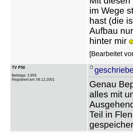
Mit diesen
im Wege s
hast (die i
Aufbau nur
hinter mir
[Bearbeitet v
TV P50
geschriebe
Beiträge: 3.959
Registriert am: 06.12.2001
Genau Bep
alles mit u
Ausgehend 
Teil in Fle
gespeicher