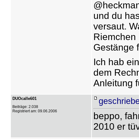
@heckman -
und du hast
versaut. Wa
Riemchen i
Gestänge f
Ich hab ei
dem Rechne
Anleitung 
DUOcalle601
geschriebe
Beiträge: 2.038
Registriert am: 09.06.2006
beppo, fah
2010 er tü