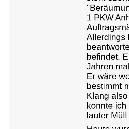
"Beräumung
1 PKW Anhä
Auftragsmäa
Allerdings
beantworte
befindet. 
Jahren mal 
Er wäre wo
bestimmt m
Klang also
konnte ich
lauter Müll
Heute wur