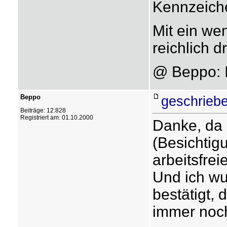
Kennzeiche
Mit ein wen
reichlich d
@ Beppo: I
Beppo
geschriebe
Beiträge: 12.828
Registriert am: 01.10.2000
Danke, da 
(Besichtig
arbeitsfre
Und ich w
bestätigt, 
immer noch