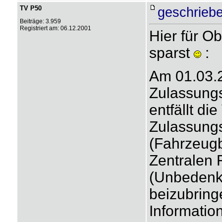
TV P50
geschriebe
Beiträge: 3.959
Registriert am: 06.12.2001
Hier für Ob
sparst
:
Am 01.03.2
Zulassungs
entfällt di
Zulassungs
(Fahrzeugb
Zentralen 
(Unbedenkl
beizubring
Information