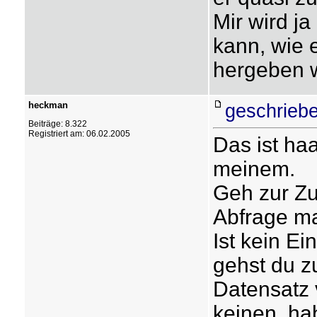
Mir wird j
kann, wie e
hergeben w
heckman
geschriebe
Beiträge: 8.322
Registriert am: 06.02.2005
Das ist ha
meinem.
Geh zur Zu
Abfrage ma
Ist kein E
gehst du z
Datensatz v
keinen, hab