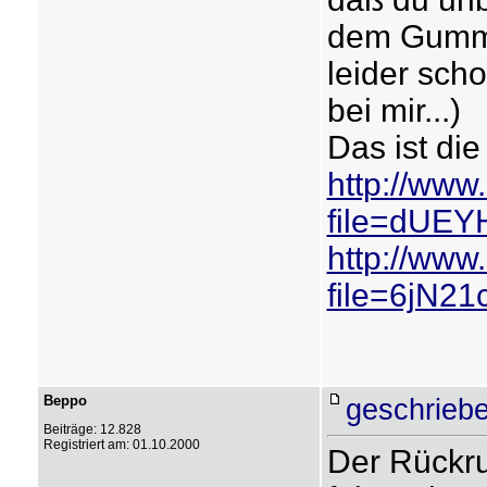
dem Gummi 
leider sch
bei mir...)
Das ist die
http://www
file=dUE
http://www
file=6jN
Beppo
geschriebe
Beiträge: 12.828
Registriert am: 01.10.2000
Der Rückru