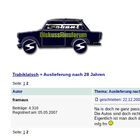
Trabiklatsch
» Auslieferung nach 28 Jahren
Seite:
1
2
Autor
Thema: Auslieferung nac
framaus
geschrieben: 22.12.200
Beiträge: 4.316
Na is doch ne ganz passa
Registriert am: 05.05.2007
Die Autos sind doch nicht
Eigentlich ist man doch 
mfg fm
Seite:
1
2