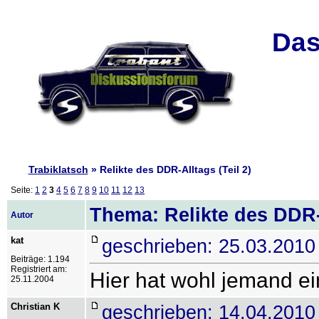
Das
Trabiklatsch
» Relikte des DDR-Alltags (Teil 2)
Seite:
1
2
3
4
5
6
7
8
9
10
11
12
13
Thema: Relikte des DDR-A
Autor
kat
geschrieben: 25.03.2010
Beiträge: 1.194
Registriert am:
Hier hat wohl jemand e
25.11.2004
Christian K
geschrieben: 14.04.2010