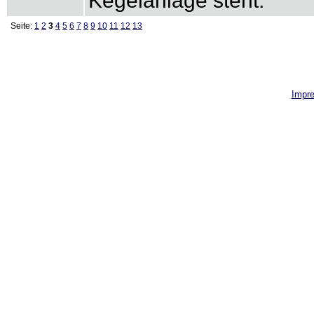
Kegelanlage steht.
Seite:
1
2
3
4
5
6
7
8
9
10
11
12
13
Impr