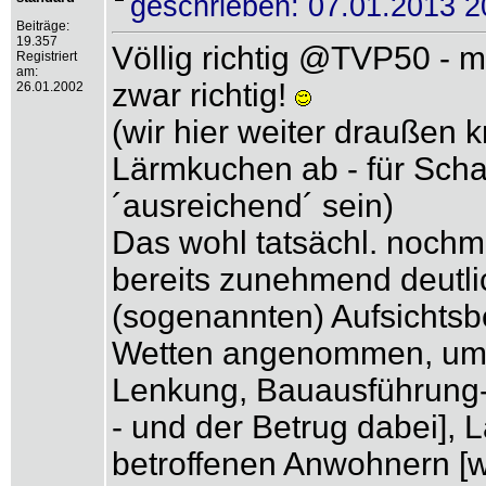
geschrieben: 07.01.2013 2
Beiträge:
19.357
Völlig richtig @TVP50 - 
Registriert
am:
zwar richtig!
26.01.2002
(wir hier weiter draußen
Lärmkuchen ab - für Schal
´ausreichend´ sein)
Das wohl tatsächl. nochm
bereits zunehmend deutlic
(sogenannten) Aufsichts
Wetten angenommen, um wi
Lenkung, Bauausführung- 
- und der Betrug dabei],
betroffenen Anwohnern [we