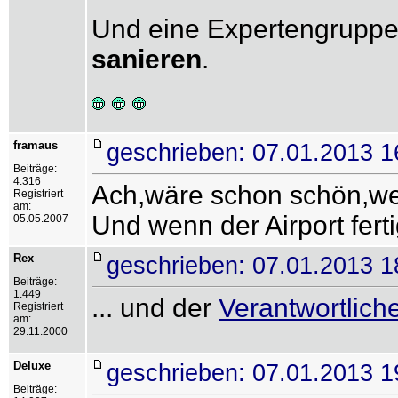
Und eine Expertengruppe 
sanieren
.
framaus
geschrieben: 07.01.2013 1
Beiträge:
4.316
Ach,wäre schon schön,we
Registriert
am:
Und wenn der Airport fert
05.05.2007
Rex
geschrieben: 07.01.2013 1
Beiträge:
1.449
... und der
Verantwortliche
Registriert
am:
29.11.2000
Deluxe
geschrieben: 07.01.2013 1
Beiträge: