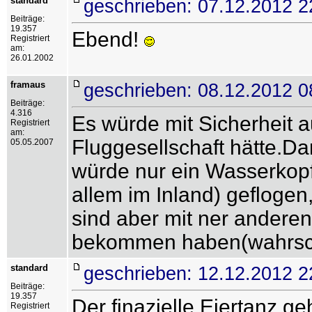
standard
geschrieben: 07.12.2012 2
Beiträge:
19.357
Ebend!
Registriert
am:
26.01.2002
framaus
geschrieben: 08.12.2012 0
Beiträge:
4.316
Es würde mit Sicherheit 
Registriert
am:
Fluggesellschaft hätte.Da
05.05.2007
würde nur ein Wasserkopf
allem im Inland) geflogen
sind aber mit ner andere
bekommen haben(wahrsc
standard
geschrieben: 12.12.2012 2
Beiträge:
19.357
Der finazielle Eiertanz ge
Registriert