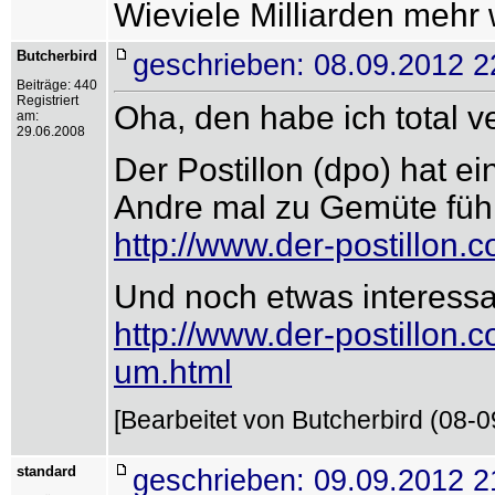
Wieviele Milliarden mehr
Butcherbird
geschrieben: 08.09.2012 2
Beiträge: 440
Registriert
Oha, den habe ich total v
am:
29.06.2008
Der Postillon (dpo) hat ei
Andre mal zu Gemüte führ
http://www.der-postillon.c
Und noch etwas interessa
http://www.der-postillon.c
um.html
[Bearbeitet von Butcherbird (08-0
standard
geschrieben: 09.09.2012 2