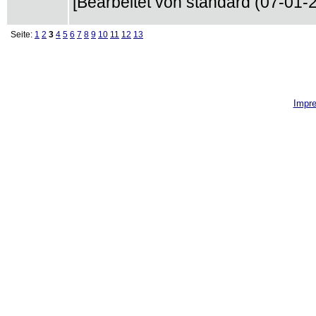
[Bearbeitet von standard (07-01-2
Seite:
1
2
3
4
5
6
7
8
9
10
11
12
13
Impr