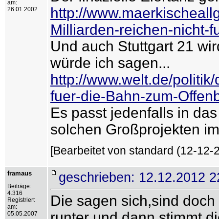
am:
http://www.maerkischeal
26.01.2002
Milliarden-reichen-nicht-
Und auch Stuttgart 21 wird
würde ich sagen...
http://www.welt.de/politik
fuer-die-Bahn-zum-Offen
Es passt jedenfalls in das
solchen Großprojekten i
[Bearbeitet von standard (12-12-2
framaus
geschrieben: 12.12.2012 2
Beiträge:
4.316
Die sagen sich,sind doch
Registriert
am:
runter und dann stimmt 
05.05.2007