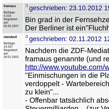
framaus
geschrieben: 23.10.2012 1
Beiträge:
4.316
Bin grad in der Fernsehze
Registriert
am:
Der Berliner ist ein"Fluc
05.05.2007
standard
geschrieben: 02.11.2012 1
Beiträge:
19.357
Nachdem die ZDF-Mediathe
Registriert
am:
framaus genannte (und rec
26.01.2002
http://www.youtube.com
"Einmischungen in die Pl
verdoppelt - Wartebereich
zu klein"...
- Offenbar tatsächlich ab
Steuermilliarden... (zur 