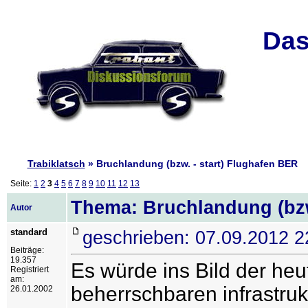
Das
Trabiklatsch
» Bruchlandung (bzw. - start) Flughafen BER
Seite:
1
2
3
4
5
6
7
8
9
10
11
12
13
Thema: Bruchlandung (bzw
Autor
standard
geschrieben: 07.09.2012 2
Beiträge:
19.357
Es würde ins Bild der he
Registriert
am:
beherrschbaren infrastruk
26.01.2002