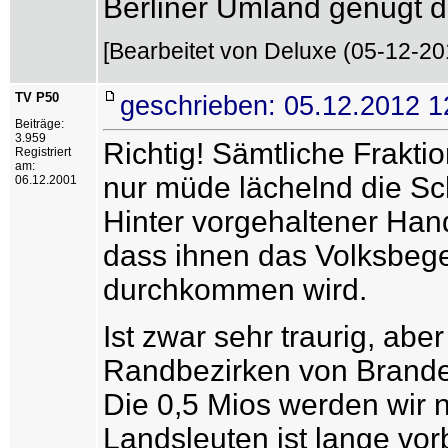
Berliner Umland genügt da
[Bearbeitet von Deluxe (05-12-201
TV P50
geschrieben: 05.12.2012 1
Beiträge:
3.959
Richtig! Sämtliche Frakt
Registriert
am:
nur müde lächelnd die Sc
06.12.2001
Hinter vorgehaltener Han
dass ihnen das Volksbege
durchkommen wird.
Ist zwar sehr traurig, abe
Randbezirken von Branden
Die 0,5 Mios werden wir ni
Landsleuten ist lange vor