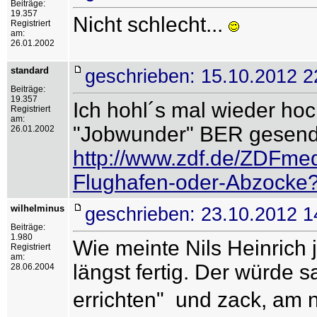
Beiträge:
19.357
Nicht schlecht...
Registriert
am:
26.01.2002
standard
geschrieben: 15.10.2012 2
Beiträge:
19.357
Ich hohl´s mal wieder hoc
Registriert
am:
"Jobwunder" BER gesend
26.01.2002
http://www.zdf.de/ZDFme
Flughafen-oder-Abzocke
wilhelminus
geschrieben: 23.10.2012 1
Beiträge:
1.980
Wie meinte Nils Heinrich 
Registriert
am:
längst fertig. Der würde 
28.06.2004
errichten"  und zack, am