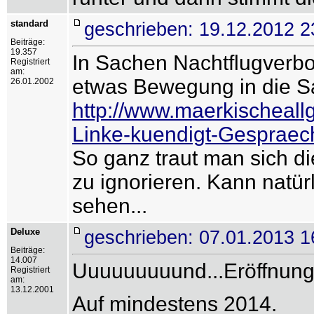
standard
geschrieben: 19.12.2012 2
Beiträge:
19.357
In Sachen Nachtflugverbo
Registriert
am:
etwas Bewegung in die S
26.01.2002
http://www.maerkischeal
Linke-kuendigt-Gespraech
So ganz traut man sich di
zu ignorieren. Kann natür
sehen...
Deluxe
geschrieben: 07.01.2013 1
Beiträge:
14.007
Uuuuuuuuund...Eröffnun
Registriert
am:
13.12.2001
Auf mindestens 2014.