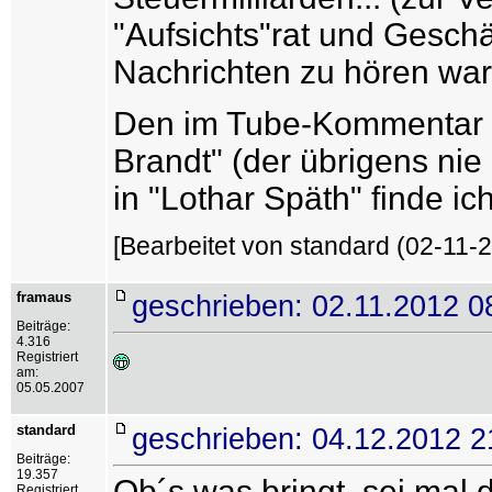
"Aufsichts"rat und Geschä
Nachrichten zu hören war
Den im Tube-Kommentar 
Brandt" (der übrigens nie 
in "Lothar Späth" finde ic
[Bearbeitet von standard (02-11-2
framaus
geschrieben: 02.11.2012 0
Beiträge:
4.316
Registriert
am:
05.05.2007
standard
geschrieben: 04.12.2012 2
Beiträge:
19.357
Ob´s was bringt, sei mal d
Registriert