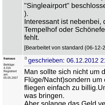
"Singleairport" beschloss
).
Interessant ist nebenbei,
Tempelhof oder Schönefel
fehlt.
[Bearbeitet von standard (06-12-2
framaus
geschrieben: 06.12.2012 2
Beiträge:
4.316
Man sollte sich nicht um
Registriert
am:
Flüge/Nacht)sondern um 
05.05.2007
fliegen einfach zu billig.
was bringen.
Aber solange das Geld ver