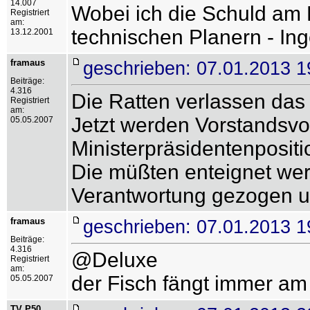
14.007
Wobei ich die Schuld am
Registriert
am:
technischen Planern - Ing
13.12.2001
framaus
geschrieben: 07.01.2013 1
Beiträge:
4.316
Die Ratten verlassen das 
Registriert
am:
Jetzt werden Vorstandsvor
05.05.2007
Ministerpräsidentenpositi
Die müßten enteignet we
Verantwortung gezogen un
framaus
geschrieben: 07.01.2013 1
Beiträge:
4.316
@Deluxe
Registriert
am:
der Fisch fängt immer am
05.05.2007
TV P50