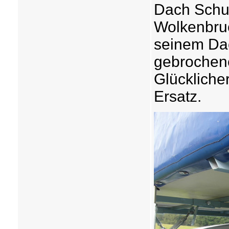
Dach Schut
Wolkenbruc
seinem Dac
gebrochene
Glückliche
Ersatz.