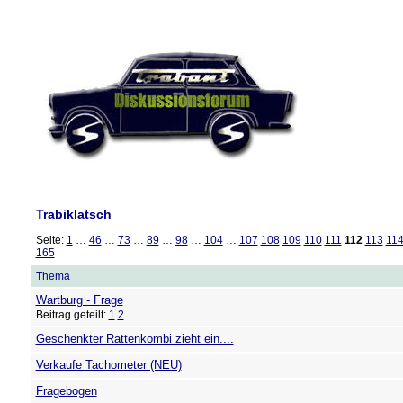
Trabiklatsch
Seite:
1
…
46
…
73
…
89
…
98
…
104
…
107
108
109
110
111
112
113
11
165
Thema
Wartburg - Frage
Beitrag geteilt:
1
2
Geschenkter Rattenkombi zieht ein....
Verkaufe Tachometer (NEU)
Fragebogen