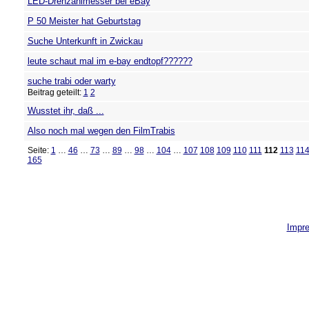
LED-Drehzahlmesser bei eBay
P 50 Meister hat Geburtstag
Suche Unterkunft in Zwickau
leute schaut mal im e-bay endtopf??????
suche trabi oder warty
Beitrag geteilt:
1
2
Wusstet ihr, daß ...
Also noch mal wegen den FilmTrabis
Seite:
1
…
46
…
73
…
89
…
98
…
104
…
107
108
109
110
111
112
113
11
165
Impr