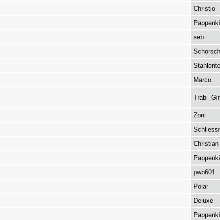
Christjo
Pappenki
seb
Schorsch
Stahlent
Marco
Trabi_Gir
Zoni
Schliess
Christian
Pappenki
pwb601
Polar
Deluxe
Pappenki