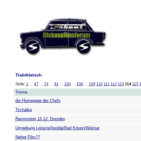
Trabiklatsch
Seite:
1
…
47
…
74
…
91
…
100
…
106
…
109
110
111
112
113
114
115
Thema
die Homepage der Chefs
Tschaika
Rammstein 15.12. Dresden
Umgebung Leipzig/Apolda/Bad Kösen/Weimar
Netter Film??