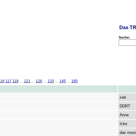
Das TR
Suche:
116
117
118
…
121
…
126
…
133
…
145
…
165
seb
DDRT
Anne
Icke
das mos