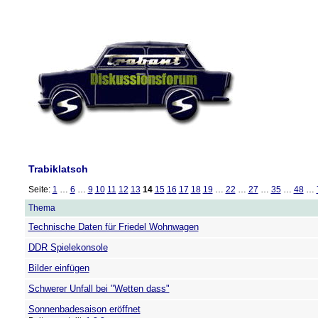
Trabiklatsch
Seite:
1
…
6
…
9
10
11
12
13
14
15
16
17
18
19
…
22
…
27
…
35
…
48
…
Thema
Technische Daten für Friedel Wohnwagen
DDR Spielekonsole
Bilder einfügen
Schwerer Unfall bei "Wetten dass"
Sonnenbadesaison eröffnet