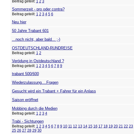
Beitrag geteilt:
1
2
3
Sommerzeit - pro oder contra?
Beitrag geteilt:
1
2
3
4
5
6
Neu hier
50 Jahre Trabant 601
...noch nicht, aber bald... ;-)
OSTDEUTSCHLAND-RUNDREISE
Beitrag geteilt:
1
2
Verödung in Ostdeutschland ?
Beitrag geteilt:
1
2
3
4
5
6
7
8
9
trabant 500/600
Wiederzulassung....Fragen
Gesucht wird ein Trabant + Fahrer für ein Anlass
Saison eröffnet
Mobbing durch die Medien
Beitrag geteilt:
1
2
3
4
Trabi - Sichtungen
Beitrag geteilt:
1
2
3
4
5
6
7
8
9
10
11
12
13
14
15
16
17
18
19
20
21
22
23
25
26
27
28
29
30