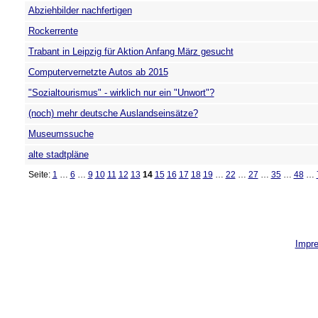
Abziehbilder nachfertigen
Rockerrente
Trabant in Leipzig für Aktion Anfang März gesucht
Computervernetzte Autos ab 2015
"Sozialtourismus" - wirklich nur ein "Unwort"?
(noch) mehr deutsche Auslandseinsätze?
Museumssuche
alte stadtpläne
Seite:
1
…
6
…
9
10
11
12
13
14
15
16
17
18
19
…
22
…
27
…
35
…
48
…
Impr