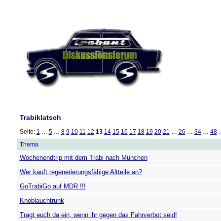
Trabiklatsch
Seite:
1
…
5
…
8
9
10
11
12
13
14
15
16
17
18
19
20
21
…
26
…
34
…
48
Thema
Wochenendtrip mit dem Trabi nach München
Wer kauft regenerierungsfähige Altteile an?
GoTrabiGo auf MDR !!!
Knoblauchtrunk
Tragt euch da ein, wenn ihr gegen das Fahrverbot seid!