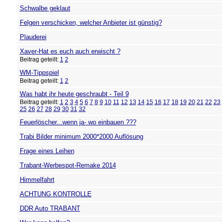
Schwalbe geklaut
Felgen verschicken, welcher Anbieter ist günstig?
Plauderei
Xaver-Hat es euch auch erwischt ?
Beitrag geteilt:
1
2
WM-Tippspiel
Beitrag geteilt:
1
2
Was habt ihr heute geschraubt - Teil 9
Beitrag geteilt:
1
2
3
4
5
6
7
8
9
10
11
12
13
14
15
16
17
18
19
20
21
22
23
25
26
27
28
29
30
31
32
Feuerlöscher...wenn ja- wo einbauen ???
Trabi Bilder minimum 2000*2000 Auflösung
Frage eines Leihen
Trabant-Werbespot-Remake 2014
Himmelfahrt
ACHTUNG KONTROLLE
DDR Auto TRABANT