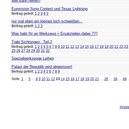
Wer kann helfen?
Eurovision Song Contest und Texas Lightning
Beitrag geteilt:
1
2
3
4
5
nur mal eben ein kleines loch schweißen...
Beitrag geteilt:
1
2
3
Was habt Ihr an Werkzeug + Ersatzteilen dabei ???
Trabi Sichtungen - Teil 2
Beitrag geteilt:
1
2
3
4
5
6
7
8
9
10
11
12
13
14
15
16
17
18
19
20
21
22
23
25
26
27
28
29
30
31
32
Spezialwerkzeuge Leihen
Palast der Republik wird abgerissen!
Beitrag geteilt:
1
2
3
4
5
6
7
8
9
Seite:
1
…
5
…
8
9
10
11
12
13
14
15
16
17
18
19
20
21
…
26
…
34
…
48
Impr