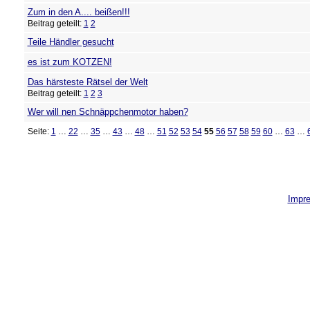
Zum in den A.... beißen!!!
Beitrag geteilt:
1
2
Teile Händler gesucht
es ist zum KOTZEN!
Das härsteste Rätsel der Welt
Beitrag geteilt:
1
2
3
Wer will nen Schnäppchenmotor haben?
Seite:
1
…
22
…
35
…
43
…
48
…
51
52
53
54
55
56
57
58
59
60
…
63
…
Impr