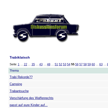
Trabiklatsch
Seite:
1
…
22
…
35
…
43
…
48
…
51
52
53
54
55
56
57
58
59
60
…
63
…
Thema
Trabi Rekorde??
Camping
Trabantsuche
Verschärfung des Waffenrechts
passt auf eure Kinder auf...