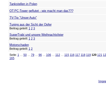
Tankstellen in Polen
OT:PC-Tower geflutet - wie macht man das???
TV-Tip "Unser Auto"
Tuning aus der Sicht der Opfer
Beitrag geteilt:
1
2
3
SuperTrabi und unsere Weihnachtsfeier
Beitrag geteilt:
1
2
3
Motorschaden
Beitrag geteilt:
1
2
Seite:
1
…
50
…
79
…
96
…
106
…
112
…
115
116
117
118
119
120
121
1
165
Impr