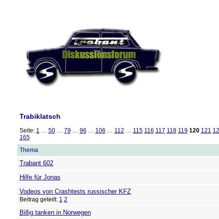
Trabiklatsch
Seite:
1
…
50
…
79
…
96
…
106
…
112
…
115
116
117
118
119
120
121
1
165
Thema
Trabant 602
Hilfe für Jonas
Vodeos von Crashtests russischer KFZ
Beitrag geteilt:
1
2
Billig tanken in Norwegen