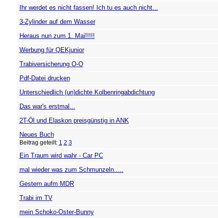
Ihr werdet es nicht fassen! Ich tu es auch nicht...
3-Zylinder auf dem Wasser
Heraus nun zum 1. Mai!!!!!
Werbung für QEKjunior
Trabiversicherung O-O
Pdf-Datei drucken
Unterschiedlich (un)dichte Kolbenringabdichtung
Das war's erstmal...
2T-Öl und Elaskon preisgünstig in ANK
Neues Buch
Beitrag geteilt:
1
2
3
Ein Traum wird wahr - Car PC
mal wieder was zum Schmunzeln.....
Gestern aufm MDR
Trabi im TV
mein Schoko-Oster-Bunny