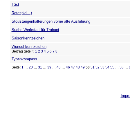
Täst
Ratespiel :-)
Stoßstangenhalterungen vorne alte Ausführung
Suche Werkstatt für Trabant
Saisonkennzeichen
Wunschkennzeichen
Beitrag geteilt:
1
2
3
4
5
6
7
8
Typenkompass
Seite:
1
…
20
…
31
…
39
…
43
…
46
47
48
49
50
51
52
53
54
55
…
58
…
Impr