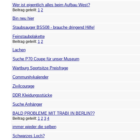
Wer ist eigentlich alles beim Aufbau West?
Beitrag geteilt:
1
2
Bin neu hier
Staubsauger BSS08 - brauche dringend Hilfe!
Feinstaubplakette
Beitrag geteilt:
1
2
Lachen
Suche P70 Coupe für unser Museum
Wartburg Sportsitze Preisfrage
Communitykalender
Zivilcourage
DDR Kleidungsstücke
Suche Anhänger
BALD PROBLEME MIT TRABI IN BERLIN??
Beitrag geteilt:
1
2
3
4
immer wieder die selben
Schwarzes Loch?