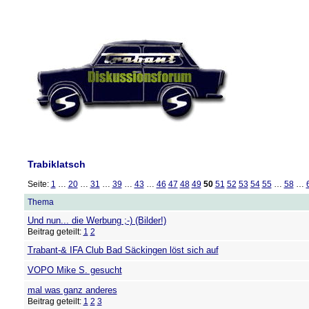
Trabiklatsch
Seite:
1
…
20
…
31
…
39
…
43
…
46
47
48
49
50
51
52
53
54
55
…
58
…
Thema
Und nun... die Werbung ;-) (Bilder!)
Beitrag geteilt:
1
2
Trabant-& IFA Club Bad Säckingen löst sich auf
VOPO Mike S. gesucht
mal was ganz anderes
Beitrag geteilt:
1
2
3