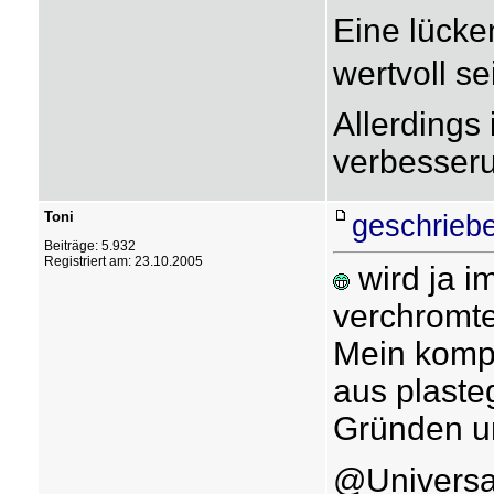
Eine lücke
wertvoll sei
Allerdings
verbesser
Toni
geschrieb
Beiträge: 5.932
Registriert am: 23.10.2005
wird ja i
verchromte
Mein kompl
aus plasteg
Gründen u
@Universal