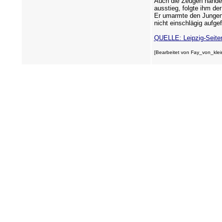
Auch die Zeugen handelt
ausstieg, folgte ihm de
Er umarmte den Jungen 
nicht einschlägig aufge
QUELLE: Leipzig-Seite
[Bearbeitet von Fay_von_klein