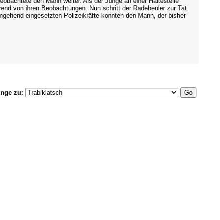
beobachtete den Mann weiter. Als der Junge an einer Haltestelle
hrend von ihren Beobachtungen. Nun schritt der Radebeuler zur Tat.
ehend eingesetzten Polizeikräfte konnten den Mann, der bisher
inge zu: