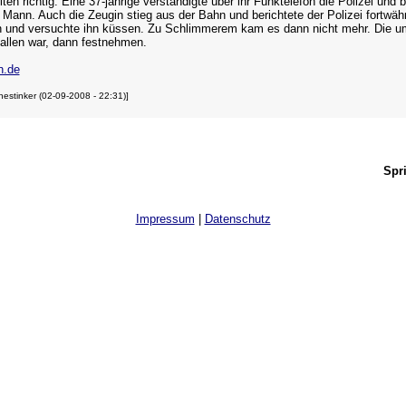
en richtig. Eine 37-jährige verständigte über ihr Funktelefon die Polizei und 
r Mann. Auch die Zeugin stieg aus der Bahn und berichtete der Polizei fortwä
und versuchte ihn küssen. Zu Schlimmerem kam es dann nicht mehr. Die umg
fallen war, dann festnehmen.
n.de
estinker (02-09-2008 - 22:31)]
Spr
Impressum
|
Datenschutz