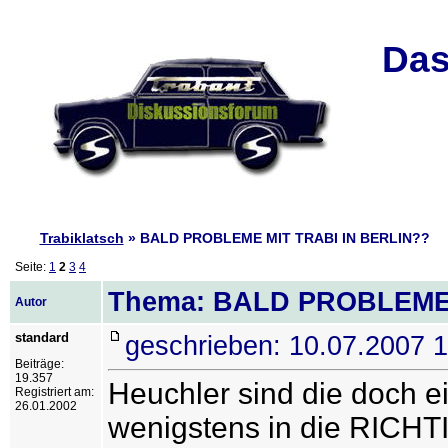
Das
Trabiklatsch
» BALD PROBLEME MIT TRABI IN BERLIN??
Seite:
1
2
3
4
Thema: BALD PROBLEME 
Autor
standard
geschrieben: 10.07.2007 
Beiträge:
19.357
Heuchler sind die doch ei
Registriert am:
26.01.2002
wenigstens in die RICHTI