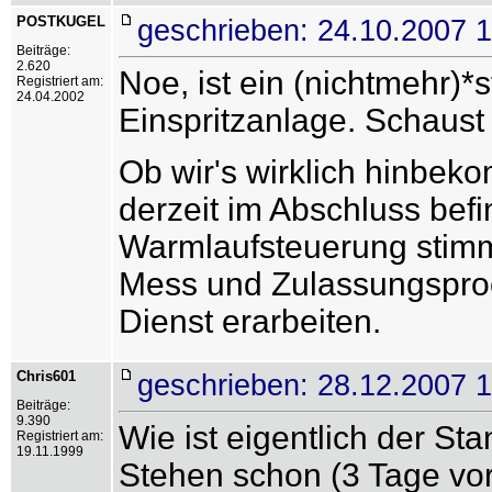
POSTKUGEL
geschrieben: 24.10.2007 
Beiträge:
2.620
Noe, ist ein (nichtmehr)*
Registriert am:
24.04.2002
Einspritzanlage. Schaust
Ob wir's wirklich hinbeko
derzeit im Abschluss befi
Warmlaufsteuerung stimm
Mess und Zulassungspro
Dienst erarbeiten.
Chris601
geschrieben: 28.12.2007 
Beiträge:
9.390
Wie ist eigentlich der St
Registriert am:
19.11.1999
Stehen schon (3 Tage vo