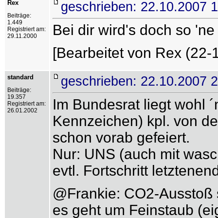
Rex
geschrieben: 22.10.2007 
Beiträge:
1.449
Bei dir wird's doch so 'n
Registriert am:
29.11.2000
[Bearbeitet von Rex (22-
standard
geschrieben: 22.10.2007 
Beiträge:
19.357
Im Bundesrat liegt wohl 
Registriert am:
26.01.2002
Kennzeichen) kpl. von d
schon vorab gefeiert.
Nur: UNS (auch mit wasc
evtl. Fortschritt letztenen
@Frankie: CO2-Ausstoß st
es geht um Feinstaub (ei