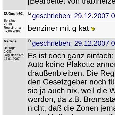
[Bearbeitet von trabiheiz
DUOcalle601
geschrieben: 29.12.2007 
Beiträge:
2.038
benziner mit g kat
Registriert am:
09.06.2006
Marlene
geschrieben: 29.12.2007 
Beiträge:
1.083
Es ist doch ganz einfach
Registriert am:
17.01.2007
Auto keine Plakette anne
draußenbleiben. Die Regel
den Gesetzgeber noch für
sie ja auch nix, weil die
werden, da z.B. Bremssta
nicht, daß die Zonen jem