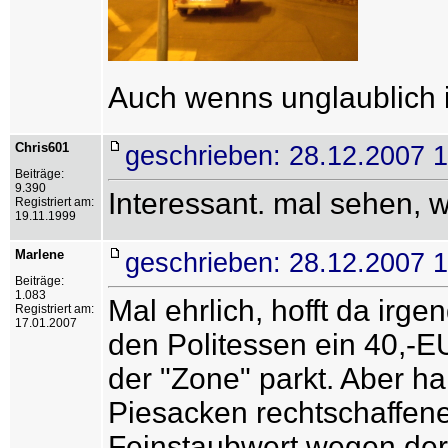
Auch wenns unglaublich i
Chris601
geschrieben: 28.12.2007 
Beiträge:
9.390
Interessant. mal sehen, w
Registriert am:
19.11.1999
Marlene
geschrieben: 28.12.2007 
Beiträge:
1.083
Mal ehrlich, hofft da irg
Registriert am:
17.01.2007
den Politessen ein 40,-E
der "Zone" parkt. Aber h
Piesacken rechtschaffener
Feinstaubwert wegen der 