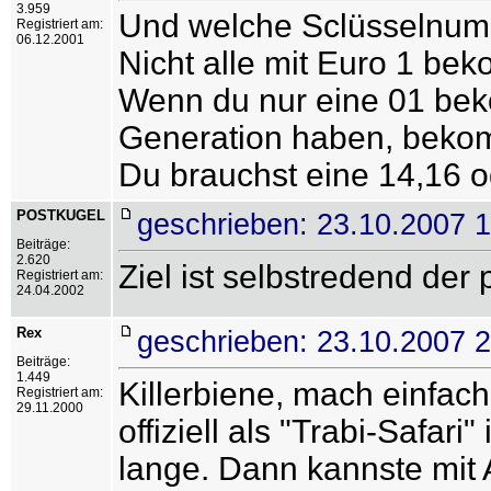
3.959
Und welche Sclüsselnum
Registriert am:
06.12.2001
Nicht alle mit Euro 1 b
Wenn du nur eine 01 bek
Generation haben, bekom
Du brauchst eine 14,16 o
POSTKUGEL
geschrieben: 23.10.2007 
Beiträge:
2.620
Ziel ist selbstredend de
Registriert am:
24.04.2002
Rex
geschrieben: 23.10.2007 
Beiträge:
1.449
Killerbiene, mach einfa
Registriert am:
29.11.2000
offiziell als "Trabi-Safa
lange. Dann kannste mit