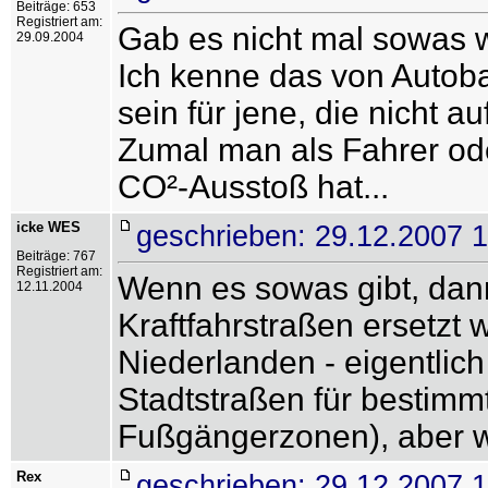
Beiträge: 653
Registriert am:
Gab es nicht mal sowas w
29.09.2004
Ich kenne das von Autob
sein für jene, die nicht 
Zumal man als Fahrer ode
CO²-Ausstoß hat...
icke WES
geschrieben: 29.12.2007 
Beiträge: 767
Registriert am:
Wenn es sowas gibt, dan
12.11.2004
Kraftfahrstraßen ersetzt 
Niederlanden - eigentlic
Stadtstraßen für bestimm
Fußgängerzonen), aber 
Rex
geschrieben: 29.12.2007 