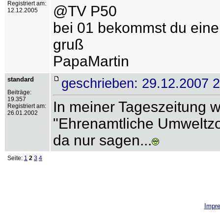
Registriert am:
@TV P50
12.12.2005
bei 01 bekommst du eine
gruß
PapaMartin
standard
geschrieben: 29.12.2007 
Beiträge:
19.357
In meiner Tageszeitung w
Registriert am:
26.01.2002
"Ehrenamtliche Umweltzo
da nur sagen...
Seite:
1
2
3
4
Impr