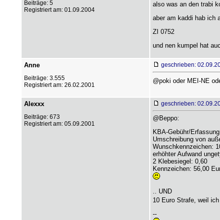
Beiträge: 5
also was an den trabi k
Registriert am: 01.09.2004
aber am kaddi hab ich 
ZI 0752
und nen kumpel hat auc
Anne
geschrieben: 02.09.2
Beiträge: 3.555
@poki oder MEI-NE od
Registriert am: 26.02.2001
Alexxx
geschrieben: 02.09.2
Beiträge: 673
@Beppo:
Registriert am: 05.09.2001
KBA-Gebühr/Erfassung:
Umschreibung von auße
Wunschkennzeichen: 1
erhöhter Aufwand unget
2 Klebesiegel: 0,60
Kennzeichen: 56,00 Eu
.. UND
10 Euro Strafe, weil i
--