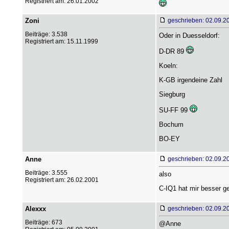
Registriert am: 26.01.2002
Zoni
geschrieben: 02.09.2
Beiträge: 3.538
Oder in Duesseldorf:
Registriert am: 15.11.1999
D-DR 89
Koeln:
K-GB irgendeine Zahl
Siegburg
SU-FF 99
Bochum
BO-EY
Anne
geschrieben: 02.09.2
Beiträge: 3.555
also
Registriert am: 26.02.2001
C-IQ1 hat mir besser gef
Alexxx
geschrieben: 02.09.2
Beiträge: 673
@Anne