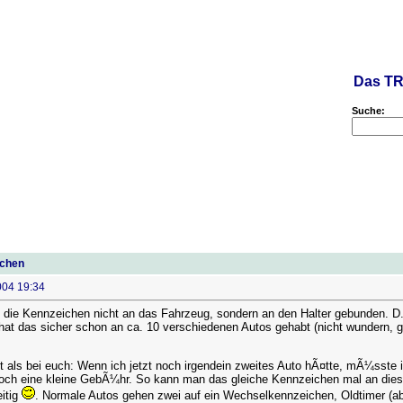
Das TR
Suche:
chen
004 19:34
 die Kennzeichen nicht an das Fahrzeug, sondern an den Halter gebunden. D.h
hat das sicher schon an ca. 10 verschiedenen Autos gehabt (nicht wundern, g
t als bei euch: Wenn ich jetzt noch irgendein zweites Auto hÃ¤tte, mÃ¼sste 
noch eine kleine GebÃ¼hr. So kann man das gleiche Kennzeichen mal an die
eitig
. Normale Autos gehen zwei auf ein Wechselkennzeichen, Oldtimer (ab 