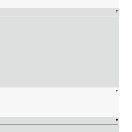
#
#
#