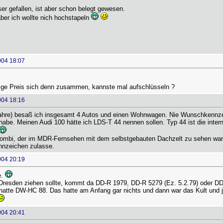
er gefallen, ist aber schon belegt gewesen.
aber ich wollte nich hochstapeln
004 18:07
ige Preis sich denn zusammen, kannste mal aufschlüsseln ?
004 18:16
ahre) besaß ich insgesamt 4 Autos und einen Wohnwagen. Nie Wunschkennzei
habe. Meinen Audi 100 hätte ich LDS-T 44 nennen sollen. Typ 44 ist die inte
ombi, der im MDR-Fernsehen mit dem selbstgebauten Dachzelt zu sehen war, 
nnzeichen zulasse.
004 20:19
e.
esden ziehen sollte, kommt da DD-R 1979, DD-R 5279 (Ez. 5.2.79) oder DD
r hatte DW-HC 88. Das hatte am Anfang gar nichts und dann war das Kult und 
004 20:41