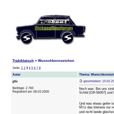
Trabiklatsch
» Wunschkennzeichen
Seite:
1
2
3
4
5
6
7
8
Autor
Thema: Wunschkennzei
phi
geschrieben: 15.02.2
Beiträge: 2.760
Noch was: Bei uns sind
Registriert am: 08.03.2000
Schild [GR-56007] und 
Und was etwas geiler is
fÃ¼r das kleinere nur 
und nicht beide gleichz