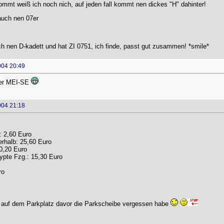
ommt weiß ich noch nich, auf jeden fall kommt nen dickes "H" dahinter!
auch nen 07er
h nen D-kadett und hat ZI 0751, ich finde, passt gut zusammen! *smile*
004 20:49
er MEI-SE
004 21:18
 2,60 Euro
rhalb: 25,60 Euro
0,20 Euro
ypte Fzg.: 15,30 Euro
ro
ch auf dem Parkplatz davor die Parkscheibe vergessen habe