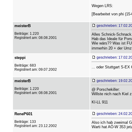
Wegen LRS:
[Bearbeitet von phi (15-
meisterB
geschrieben: 17.02.2
Beiträge: 1.220
Alles Schnick-Schnack
Registriert am: 08.08.2001
Hab das Ideale für Pors
Wie wärs?? Was ist FU?
immerhin 20 + der Umz
steppi
geschrieben: 17.02.2
Beiträge: 683
... oder Stuttgart S-EX
Registriert am: 09.07.2002
meisterB
geschrieben: 19.02.2
Beiträge: 1.220
@ Porschekiller:
Registriert am: 08.08.2001
Willste nich nach Kiel 
KI-LL 911
ReneP601
geschrieben: 24.02.2
Beiträge: 133
Also ich hab zweimal G
Registriert am: 23.12.2002
Warti hat AÖ-W 353 jet