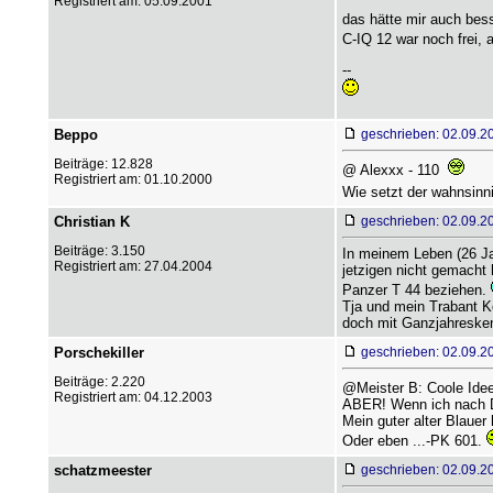
Registriert am: 05.09.2001
das hätte mir auch bess
C-IQ 12 war noch frei, 
--
Beppo
geschrieben: 02.09.2
Beiträge: 12.828
@ Alexxx - 110 
Registriert am: 01.10.2000
Wie setzt der wahnsinn
Christian K
geschrieben: 02.09.2
Beiträge: 3.150
In meinem Leben (26 J
Registriert am: 27.04.2004
jetzigen nicht gemacht 
Panzer T 44 beziehen.
Tja und mein Trabant K
doch mit Ganzjahreske
Porschekiller
geschrieben: 02.09.2
Beiträge: 2.220
@Meister B: Coole Ide
Registriert am: 04.12.2003
ABER! Wenn ich nach Dr
Mein guter alter Blaue
Oder eben ...-PK 601.
schatzmeester
geschrieben: 02.09.2