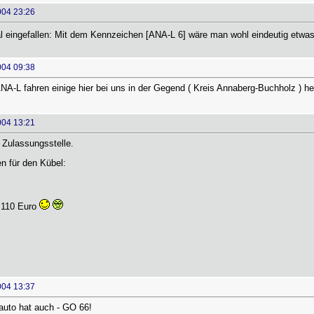
004 23:26
al eingefallen: Mit dem Kennzeichen [ANA-L 6] wäre man wohl eindeutig etwas
004 09:38
-L fahren einige hier bei uns in der Gegend ( Kreis Annaberg-Buchholz ) her
004 13:21
Zulassungsstelle.
 für den Kübel:
 110 Euro
004 13:37
auto hat auch - GO 66!