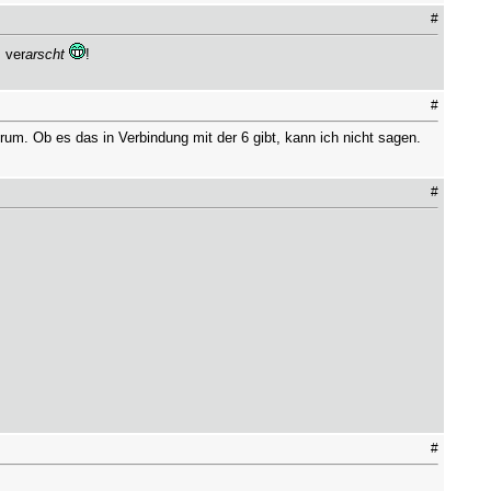
#
 ver
arscht
!
#
um. Ob es das in Verbindung mit der 6 gibt, kann ich nicht sagen.
#
#