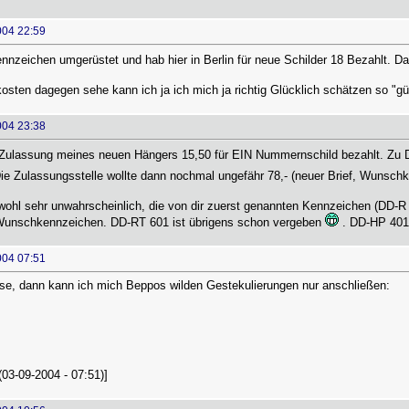
004 22:59
nzeichen umgerüstet und hab hier in Berlin für neue Schilder 18 Bezahlt. D
kosten dagegen sehe kann ich ja ich mich ja richtig Glücklich schätzen so "
004 23:38
 Zulassung meines neuen Hängers 15,50 für EIN Nummernschild bezahlt. Zu DM
ie Zulassungsstelle wollte dann nochmal ungefähr 78,- (neuer Brief, Wunsch
 wohl sehr unwahrscheinlich, die von dir zuerst genannten Kennzeichen (DD-
 Wunschkennzeichen. DD-RT 601 ist übrigens schon vergeben
. DD-HP 401
004 07:51
ese, dann kann ich mich Beppos wilden Gestekulierungen nur anschließen:
(03-09-2004 - 07:51)]