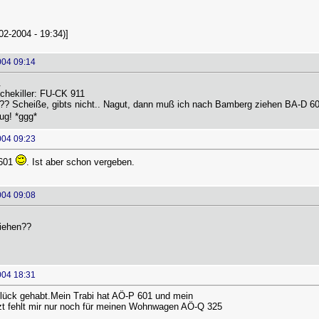
02-2004 - 19:34)]
004 09:14
.
chekiller: FU-CK 911
? Scheiße, gibts nicht.. Nagut, dann muß ich nach Bamberg ziehen BA-D 60
ug! *ggg*
004 09:23
 601
. Ist aber schon vergeben.
004 09:08
ziehen??
004 18:31
lück gehabt.Mein Trabi hat AÖ-P 601 und mein
zt fehlt mir nur noch für meinen Wohnwagen AÖ-Q 325