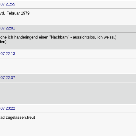
007 21:55
rd, Februar 1979
007 22:01
he ich händeringend einen "Nachbarn" - aussichtslos, ich weiss.)
den)
007 22:13
007 22:37
007 23:22
ad zugelassen,freu)