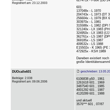
627471x - P60K (DD 24
Registriert am: 23.12.2003
601:
137048x - L 1970
204743x - L 1973 (DT 3
256604x - L 1979 (BX 6
303970x - L 1981
315588x - L 1982 (DPI 
321240x - LX 1983 (PH 
324950x - LX 1983 (IJJ
362761x - LS 1987 (DPU
369185x - LS 1987
409532x - LS 1988
E15502x - K 1965 (PE 3
472925x - KSH 1989
Daneben existiert noch 
große Identitätensammlu
DUOcalle601
geschrieben: 13.05.2
Beiträge: 2.038
6106838 p50 , 1961
Registriert am: 09.06.2006
1261618 601 , 1969
3487540 601 , 1985
4001292 601 , 1987
4120289 601 , 1988
und aktuell
3576*** 601 , 07/87