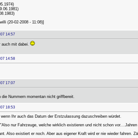
05.1974)
9.06.1981)
08.1983)
illi (20-02-2008 - 11:08)]
007 14:57
r auch mit dabei.
007 14:58
007 17:07
 die Nummern momentan nicht griffbereit.
007 18:53
, wenn Ihr auch das Datum der Erstzulassung dazuschreiben würdet.
so nur Fahrzeuge, welche wirklich existieren und nicht schon vor....Jahren 
t. Also existiert er noch. Aber aus eigener Kraft wird er nie wieder fahren. Z