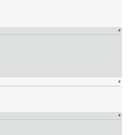
#
#
#