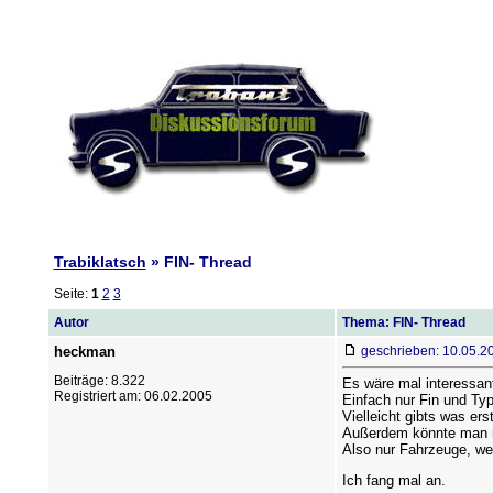
Trabiklatsch
» FIN- Thread
Seite:
1
2
3
Autor
Thema: FIN- Thread
heckman
geschrieben: 10.05.2
Beiträge: 8.322
Es wäre mal interessant
Registriert am: 06.02.2005
Einfach nur Fin und Ty
Vielleicht gibts was er
Außerdem könnte man ma
Also nur Fahrzeuge, wel
Ich fang mal an.