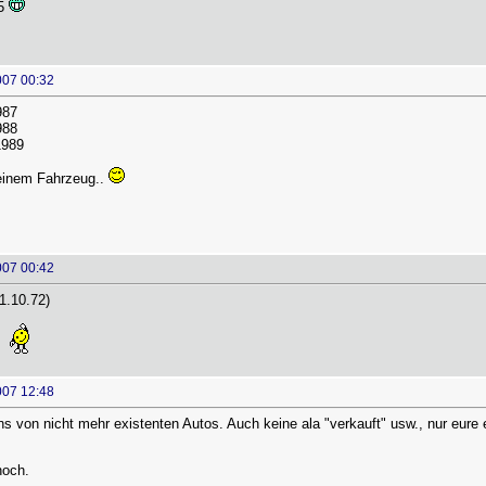
85
007 00:32
987
988
1989
 einem Fahrzeug..
007 00:42
1.10.72)
007 12:48
ns von nicht mehr existenten Autos. Auch keine ala "verkauft" usw., nur eure
noch.