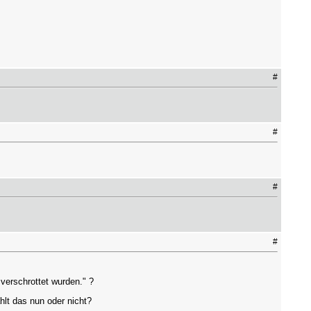
#
#
#
#
verschrottet wurden." ?
ählt das nun oder nicht?