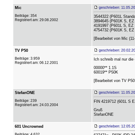
Mic
geschrieben: 11.05.2
Beiträge: 354
3544322 (P601L Standa
Registriert am: 29.08.2002
3894645 (P601K S, EZ 
4191997 (P601L S, EZ 
4754732 (P601K S, EZ 2
[Bearbeitet von Mic (11
TV P50
geschrieben: 20.02.2
Beiträge: 3.959
Ich schreib mal nur die
Registriert am: 06.12.2001
00000** 1.1S
60019** P50K
[Bearbeitet von TV P50 
StefanONE
geschrieben: 11.05.2
Beiträge: 239
FIN 4219712 (601L S EZ
Registriert am: 24.03.2004
Gruß
StefanONE
601 Uncrowned
geschrieben: 12.05.2
Beiträge: 4.632