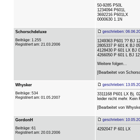
50-9285 P50L
1234094 P601L
3692216 P601LX
0000630 1.1N
Schorschdeluxe
geschrieben: 06.06.2
Beiträge: 1.255
1249363 P601 ?? BJ 12
Registriert am: 21.03.2006
2805337 P 601 K BJ 05
4128430 P 601 LX BJ 0
4266050 P 601 L BJ 12
Weitere folgen...
[Bearbeitet von Schorsc
Whysker
geschrieben: 13.05.2
Beiträge: 534
3311168 P601 LX Bj. 0
Registriert am: 01.05.2007
leider nicht mehr. Kein 
[Bearbeitet von Whysker
GordonH
geschrieben: 10.05.2
Beiträge: 61
4292047 P 601 LX
Registriert am: 20.03.2006