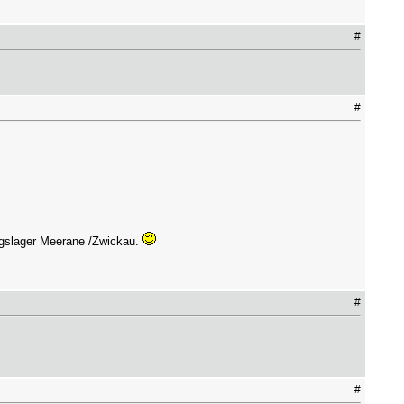
#
#
ngslager Meerane /Zwickau.
#
#