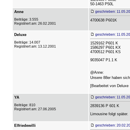
50-1463 P50L
Anne
geschrieben: 11.05.2
Beiträge: 3.555
4700638 P601K
Registriert am: 26.02.2001
Deluxe
geschrieben: 11.05.2
Beiträge: 14.007
1529162 P601 K
Registriert am: 13.12.2001
1586297 P601 KX
4700512 P601 KS
9035047 P1.1 K
@Anne:
Unsere 88er haben sich
[Bearbeitet von Deluxe 
YA
geschrieben: 11.05.2
Beiträge: 810
2839136 P 601 K
Registriert am: 27.06.2005
Limousine folgt später.
Elfriedewilli
geschrieben: 20.02.2