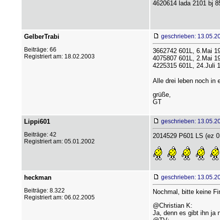
4620614 lada 2101 bj 
GelberTrabi
geschrieben: 13.05.2
Beiträge: 66
3662742 601L, 6.Mai 1
Registriert am: 18.02.2003
4075807 601L, 2.Mai 1
4225315 601L, 24.Juli 
Alle drei leben noch in
grüße,
GT
Lippi601
geschrieben: 13.05.2
Beiträge: 42
2014529 P601 LS (ez 0
Registriert am: 05.01.2002
heckman
geschrieben: 13.05.2
Beiträge: 8.322
Nochmal, bitte keine Fi
Registriert am: 06.02.2005
@Christian K:
Ja, denn es gibt ihn ja 