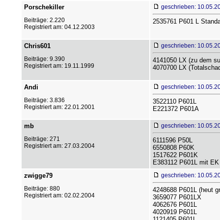
Porschekiller
geschrieben: 10.05.2
Beiträge: 2.220
2535761 P601 L Standa
Registriert am: 04.12.2003
Chris601
geschrieben: 10.05.2
Beiträge: 9.390
4141050 LX (zu dem suc
Registriert am: 19.11.1999
4070700 LX (Totalscha
Andi
geschrieben: 10.05.2
Beiträge: 3.836
3522110 P601L
Registriert am: 22.01.2001
E221372 P601A
mb
geschrieben: 10.05.2
Beiträge: 271
6111596 P50L
Registriert am: 27.03.2004
6550808 P60K
1517622 P601K
E383112 P601L mit EK
zwigge79
geschrieben: 10.05.2
Beiträge: 880
4248688 P601L (heut gr
Registriert am: 02.02.2004
3659077 P601LX
4062676 P601L
4020919 P601L
1121405 P601L