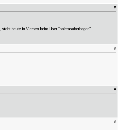
#
, steht heute in Viersen beim User "salemsaberhagen".
#
#
#