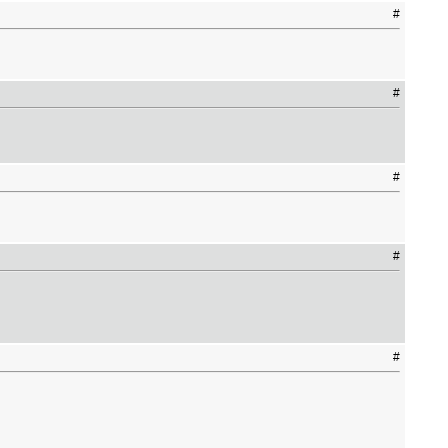
#
#
#
#
#