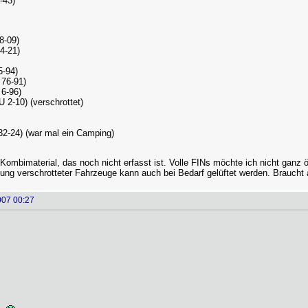
-43)
8-09)
4-21)
5-94)
76-91)
 6-96)
 2-10) (verschrottet)
2-24) (war mal ein Camping)
Kombimaterial, das noch nicht erfasst ist. Volle FINs möchte ich nicht ganz
ng verschrotteter Fahrzeuge kann auch bei Bedarf gelüftet werden. Braucht ab
007 00:27