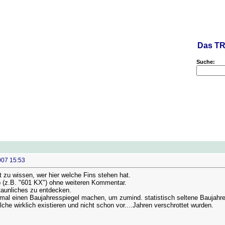
Das TR
Suche:
007 15:53
 zu wissen, wer hier welche Fins stehen hat.
p (z.B. "601 KX") ohne weiteren Kommentar.
staunliches zu entdecken.
l einen Baujahresspiegel machen, um zumind. statistisch seltene Baujahre
che wirklich existieren und nicht schon vor....Jahren verschrottet wurden.