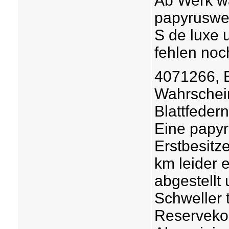
Ab Werk wa
papyruswei
S de luxe 
fehlen noc
4071266, 
Wahrscheinl
Blattfeder
Eine papyr
Erstbesitz
km leider 
abgestellt 
Schweller t
Reservekon