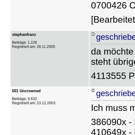
0700426 C
[Bearbeitet
stephanfranz
geschrieb
Beiträge: 1.226
Registriert am: 28.11.2005
da möchte 
steht übri
4113555 P6
601 Uncrowned
geschrieb
Beiträge: 4.632
Registriert am: 23.12.2003
Ich muss m
386090x -
410649x -