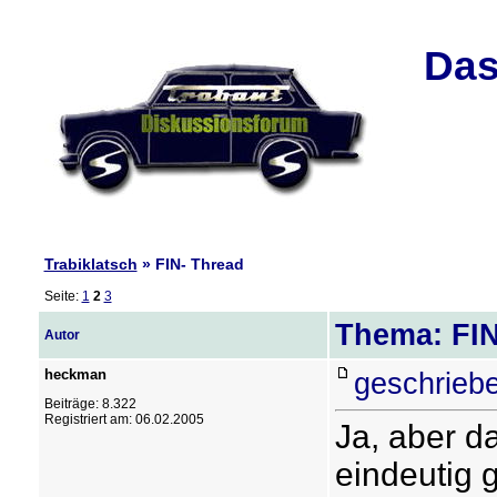
Das
Trabiklatsch
» FIN- Thread
Seite:
1
2
3
Thema: FIN
Autor
heckman
geschrieb
Beiträge: 8.322
Registriert am: 06.02.2005
Ja, aber d
eindeutig 