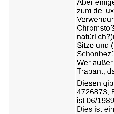
Aber einig
zum de lux
Verwendun
Chromstoßs
natürlich?
Sitze und 
Schonbezüg
Wer außer 
Trabant, da
Diesen gib
4726873, E
ist 06/198
Dies ist e