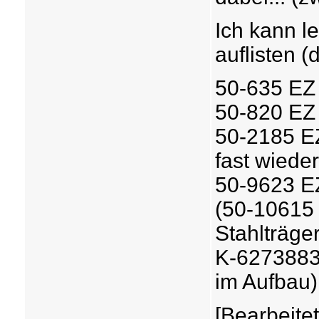
Ich kann l
auflisten (
50-635 EZ
50-820 EZ
50-2185 E
fast wieder
50-9623 E
(50-10615 
Stahlträger.
K-6273883
im Aufbau)
[Bearbeite