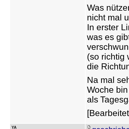
Was nützen
nicht mal 
In erster L
was es gibt
verschwun
(so richtig
die Richtun
Na mal se
Woche bin i
als Tagesg
[Bearbeite
YA