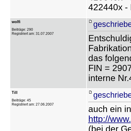
422440x -
wolfi
geschrieb
Beiträge: 290
Registriert am: 31.07.2007
Entschuldi
Fabrikatio
das folgen
FIN = 2907
interne Nr
Till
geschrieb
Beiträge: 45
Registriert am: 27.06.2007
auch ein i
http://www.
(bei der G