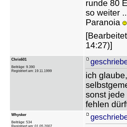
runde 80 E
so weiter .
Paranoia
[Bearbeite
14:27)]
Chris601
geschrieb
Beiträge: 9.390
Registriert am: 19.11.1999
ich glaube
selbstgeme
sonst jed
fehlen dür
Whysker
geschrieb
Beiträge: 534
Registriert am: 01.05.2007