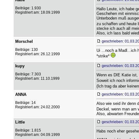
Beiträge: 1.930
Hallo Leute, ich habe g
Registriert am: 18.09.1999
Geschehen mit einmisch
Unterboden muß ausgewe
zu schaffen und heute b
stecke ich auch all mei
Also, ich lass bald wie
Morschel
geschrieben: 01.03.2
Beiträge: 130
Ui ...noch a Madl...ich
Registriert am: 26.12.1999
*strike*
kupy
geschrieben: 01.03.2
Beiträge: 7.303
Wenn es DIE Katie ist,
Registriert am: 11.10.1999
Soweit ich noch informi
(Ich trag da aber keinen
ANNA
geschrieben: 01.03.2
Beiträge: 14
Also wie seid ihr denn d
Registriert am: 24.02.2000
Deckel, wenn man am we
Also, abwarten Freunde 
Little
geschrieben: 01.03.2
Beiträge: 1.815
Habs noch eher gesehen
Registriert am: 04.09.1999