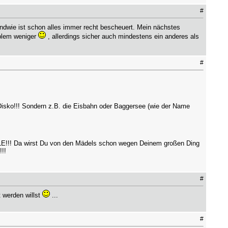
#
endwie ist schon alles immer recht bescheuert. Mein nächstes
oblem weniger
, allerdings sicher auch mindestens ein anderes als
#
 Disko!!! Sondern z.B. die Eisbahn oder Baggersee (wie der Name
! Da wirst Du von den Mädels schon wegen Deinem großen Ding
!!
#
 werden willst
...
#