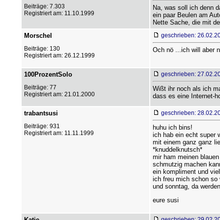
Beiträge: 7.303
Na, was soll ich denn 
Registriert am: 11.10.1999
ein paar Beulen am Auto
Nette Sache, die mit de
Morschel
geschrieben: 26.02.2
Beiträge: 130
Och nö ...ich will aber ni
Registriert am: 26.12.1999
100ProzentSolo
geschrieben: 27.02.2
Beiträge: 77
Wißt ihr noch als ich ma
Registriert am: 21.01.2000
dass es eine Internet-h
trabantsusi
geschrieben: 28.02.2
Beiträge: 931
huhu ich bins!
Registriert am: 11.11.1999
ich hab ein echt super w
mit einem ganz ganz li
*knuddelknutsch*
mir ham meinen blauen 
schmutzig machen kann 
ein kompliment und v
ich freu mich schon so w
und sonntag, da werden
eure susi
Katie
geschrieben: 29.02.2