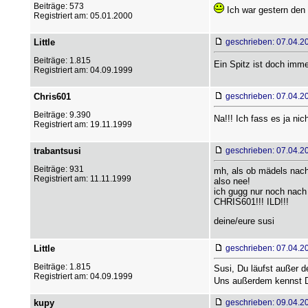
Beiträge: 573
Ich war gestern den 
Registriert am: 05.01.2000
Little
geschrieben: 07.04.2
Beiträge: 1.815
Ein Spitz ist doch imme
Registriert am: 04.09.1999
Chris601
geschrieben: 07.04.2
Beiträge: 9.390
Na!!! Ich fass es ja nic
Registriert am: 19.11.1999
trabantsusi
geschrieben: 07.04.2
Beiträge: 931
mh, als ob mädels nach 
Registriert am: 11.11.1999
also nee!
ich gugg nur noch nach
CHRIS601!!! ILD!!!
deine/eure susi
Little
geschrieben: 07.04.2
Beiträge: 1.815
Susi, Du läufst außer d
Registriert am: 04.09.1999
Uns außerdem kennst D
kupy
geschrieben: 09.04.2