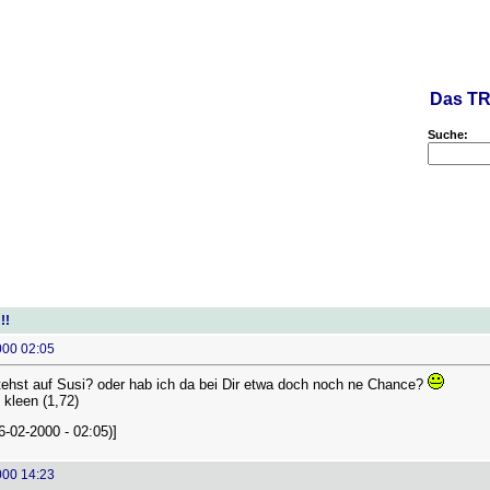
Das TR
Suche:
!!
000 02:05
stehst auf Susi? oder hab ich da bei Dir etwa doch noch ne Chance?
 kleen (1,72)
26-02-2000 - 02:05)]
000 14:23