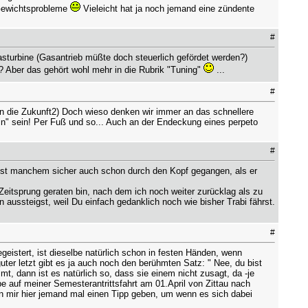
 Gewichtsprobleme
Vieleicht hat ja noch jemand eine zündente
#
sturbine (Gasantrieb müßte doch steuerlich gefördet werden?)
? Aber das gehört wohl mehr in die Rubrik "Tuning"
...
#
in die Zukunft2) Doch wieso denken wir immer an das schnellere
n" sein! Per Fuß und so... Auch an der Endeckung eines perpeto
#
ist manchem sicher auch schon durch den Kopf gegangen, als er
Zeitsprung geraten bin, nach dem ich noch weiter zurücklag als zu
ussteigst, weil Du einfach gedanklich noch wie bisher Trabi fährst.
#
eistert, ist dieselbe natürlich schon in festen Händen, wenn
guter letzt gibt es ja auch noch den berühmten Satz: " Nee, du bist
, dann ist es natürlich so, dass sie einem nicht zusagt, da -je
be auf meiner Semesterantrittsfahrt am 01.April von Zittau nach
n mir hier jemand mal einen Tipp geben, um wenn es sich dabei