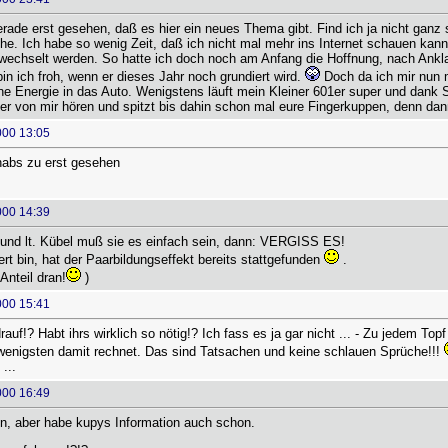
erade erst gesehen, daß es hier ein neues Thema gibt. Find ich ja nicht ganz 
e. Ich habe so wenig Zeit, daß ich nicht mal mehr ins Internet schauen kann
chselt werden. So hatte ich doch noch am Anfang die Hoffnung, nach Anklam
in ich froh, wenn er dieses Jahr noch grundiert wird.
Doch da ich mir nun 
ne Energie in das Auto. Wenigstens läuft mein Kleiner 601er super und dank Su
der von mir hören und spitzt bis dahin schon mal eure Fingerkuppen, denn dan
000 13:05
 habs zu erst gesehen
000 14:39
 und lt. Kübel muß sie es einfach sein, dann: VERGISS ES!
ert bin, hat der Paarbildungseffekt bereits stattgefunden
.
Anteil dran!
)
000 15:41
rauf!? Habt ihrs wirklich so nötig!? Ich fass es ja gar nicht ... - Zu jedem To
nigsten damit rechnet. Das sind Tatsachen und keine schlauen Sprüche!!!
...
000 16:49
, aber habe kupys Information auch schon.