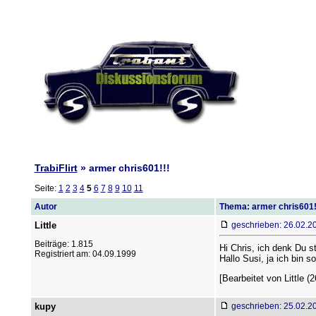
TrabiFlirt
» armer chris601!!!
Seite:
1
2
3
4
5
6
7
8
9
10
11
Autor
Thema: armer chris601!
Little
geschrieben: 26.02.2
Beiträge: 1.815
Hi Chris, ich denk Du 
Registriert am: 04.09.1999
Hallo Susi, ja ich bin so
[Bearbeitet von Little (
kupy
geschrieben: 25.02.2