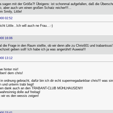
da sagen mit der Größe?! Übrigens: ist schonmal aufgefallen, daß die Übersc
, aber auch um einen großen Schatz reicher!!!...
m Smily, Little!
000 02:52
cht Little...Ich will auch ne Frau...:-)
000 16:06
l die Frage in den Raum stellte, ob wir denn alle zu Chris601 und trabantsusi'
ochzeit geben soll! Ich habe ich ja was angerührt! Auweia!!!
000 13:12
e hinter mir!
eben! dem chris!
in ordnung gebracht, dafür bin ich dir echt supermegadankbar chris!!! was
und unterm trabi liegt!
ielen dank auch an den TRABANT-CLUB MÜHLHAUSEN!!!
ahnsinnig dolle auf freitag!
 wir es den wessis zeigen!
000 23:41