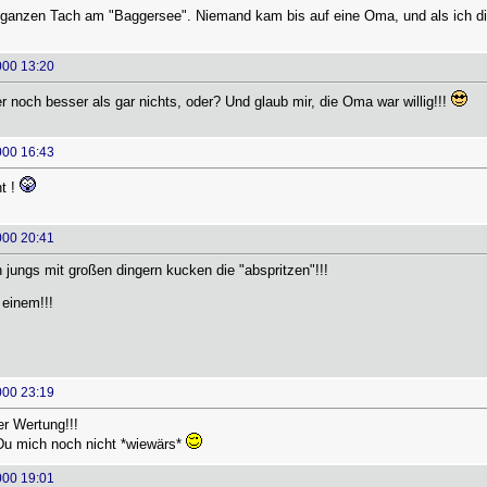
ganzen Tach am "Baggersee". Niemand kam bis auf eine Oma, und als ich die 
000 13:20
r noch besser als gar nichts, oder? Und glaub mir, die Oma war willig!!!
000 16:43
ht !
000 20:41
jungs mit großen dingern kucken die "abspritzen"!!!
 einem!!!
000 23:19
er Wertung!!!
u mich noch nicht *wiewärs*
000 19:01