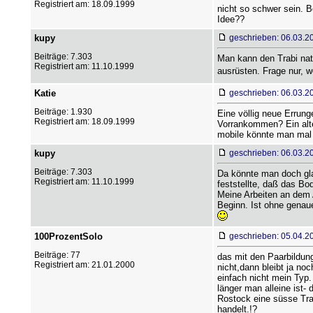
Registriert am: 18.09.1999
nicht so schwer sein. 
Idee??
kupy
geschrieben: 06.03.2
Beiträge: 7.303
Man kann den Trabi nat
Registriert am: 11.10.1999
ausrüsten. Frage nur, 
Katie
geschrieben: 06.03.2
Beiträge: 1.930
Eine völlig neue Errung
Registriert am: 18.09.1999
Vorrankommen? Ein alte
mobile könnte man mal 
kupy
geschrieben: 06.03.2
Beiträge: 7.303
Da könnte man doch gla
Registriert am: 11.10.1999
feststellte, daß das Bo
Meine Arbeiten an dem A
Beginn. Ist ohne genau
100ProzentSolo
geschrieben: 05.04.2
Beiträge: 77
das mit den Paarbildung
Registriert am: 21.01.2000
nicht,dann bleibt ja noc
einfach nicht mein Typ.
länger man alleine ist-
Rostock eine süsse Tra
handelt.!?