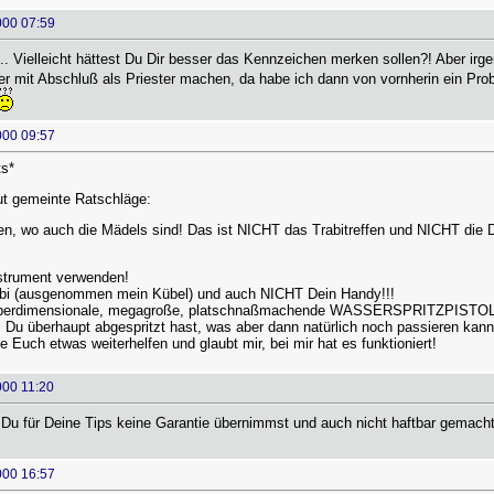
000 07:59
.. Vielleicht hättest Du Dir besser das Kennzeichen merken sollen?! Aber irg
er mit Abschluß als Priester machen, da habe ich dann von vornherin ein Pr
000 09:57
ts*
ut gemeinte Ratschläge:
lten, wo auch die Mädels sind! Das ist NICHT das Trabitreffen und NICHT die
strument verwenden!
bi (ausgenommen mein Kübel) und auch NICHT Dein Handy!!!
erdimensionale, megagroße, platschnaßmachende WASSERSPRITZPISTOLE!!
Du überhaupt abgespritzt hast, was aber dann natürlich noch passieren kann!
e Euch etwas weiterhelfen und glaubt mir, bei mir hat es funktioniert!
000 11:20
Du für Deine Tips keine Garantie übernimmst und auch nicht haftbar gemacht
000 16:57