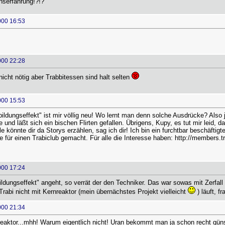
serfahrung!?!?
000 16:53
000 22:28
icht nötig aber Trabbitessen sind halt selten
000 15:53
bildungseffekt" ist mir völlig neu! Wo lernt man denn solche Ausdrücke? Also j
und läßt sich ein bischen Flirten gefallen. Übrigens, Kupy, es tut mir leid,
tle könnte dir da Storys erzählen, sag ich dir! Ich bin ein furchtbar beschäfti
 für einen Trabiclub gemacht. Für alle die Interesse haben: http://members.
000 17:24
ldungseffekt" angeht, so verrät der den Techniker. Das war sowas mit Zerfall
Trabi nicht mit Kernreaktor (mein übernächstes Projekt vielleicht
) läuft, f
000 21:34
nreaktor...mhh! Warum eigentlich nicht! Uran bekommt man ja schon recht gün