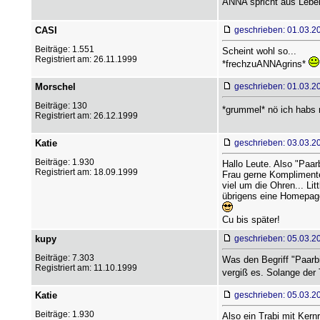
ANNA spricht aus Leben
CASI
geschrieben: 01.03.2
Beiträge: 1.551
Scheint wohl so...
Registriert am: 26.11.1999
*frechzuANNAgrins*
Morschel
geschrieben: 01.03.2
Beiträge: 130
*grummel* nö ich habs n
Registriert am: 26.12.1999
Katie
geschrieben: 03.03.2
Beiträge: 1.930
Hallo Leute. Also "Paar
Registriert am: 18.09.1999
Frau gerne Komplimente 
viel um die Ohren... Lit
übrigens eine Homepage
Cu bis später!
kupy
geschrieben: 05.03.2
Beiträge: 7.303
Was den Begriff "Paarbi
Registriert am: 11.10.1999
vergiß es. Solange der 
Katie
geschrieben: 05.03.2
Beiträge: 1.930
Also ein Trabi mit Ker