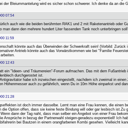
Bei der Bleiummantelung wird es sicher schon schwerer. Ich denke da an die
000 07:54
ürlich auch wie die beiden berühmten RAK1 und 2 mit Raketenantrieb oder Ga
wo man dann den mehrere hundert Liter fassenden Tank noch unterbringen soll
000 11:59
enschaft könnte auch das Überwinden der Schwerkraft sein! (Vorbild: Zurück 
rnativer Antrieb könnte auch das Vorwärstkommen wie bei "Familie Feuerstei
arbeiten.
000 12:43
tt ein "Ideen- und Träumereien"-Forum aufmachen. Das mit dem Fußantrieb 
denblech durchgerostet ist.
ntigravitator habe ich inzwischen eingestellt, nachdem ich zweimal in einen 
en Höhenmesser auch zu gefährlich, wenn Du in 10m Höhe einparkst und dann a
000 21:28
seffekten ist doch immer dasselbe. Lernt man eine Frau kennen, die einen beg
h die Option offen, dass sie keine feste Bindung will oder gar lesbisch ist.Zu 
 Wenn dann der Tag naht, dass man selber ein Angebot von einer Frau bekommt
 die Ansprüche in bezug der Partnerwahl steigen-geradezu exponentiell! Ich ha
bifahrerin bei Bautzen in einem orangfarbenen Kombi gesehen. Vielleicht kan