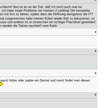
schlecht! Nun ist es an der Zeit, daß ich mich auch mal ins
. Ich habe totale Probleme mit meinem 2.Liebling! Der komplette
 mit ihm zu fahren, später dann die Hoffnung wenigstens die ITT
mal vorgenommen habe meinen Kübel wieder flott zu bekommen, so
sie und anderer ist er inzwischen ein richtiger Prachtkerl geworden!
n werden die Tasten rauchen!! eure Katie
#
#
#
pf passt früher oder später ein Deckel und meist findet man diesen
#