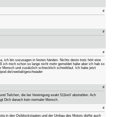
#
#
#
a, ich bin sozusagen in festen händen. Nichts desto trotz hört eine
 daß ich mich schon so lange nicht mehr gemeldet habe aber ich hab so
gter Mensch und zusätzlich schrecklich schreibfaul. Ich habe jetzt
tripod.de/zweitaktgeschwader
#
 und Teilchen, die bei Vereinigung exakt 511keV abstrahlen. Ach
ragt Dich danach kein normaler Mensch.
#
stig in den Ostblockstaaten und der Umbau des Motors dürfte auch