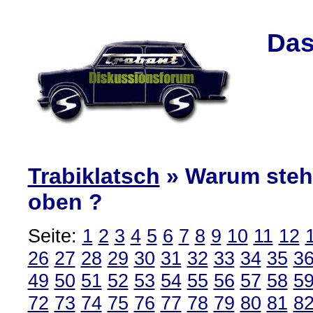
Das
Trabiklatsch
» Warum steht
oben ?
Seite:
1
2
3
4
5
6
7
8
9
10
11
12
26
27
28
29
30
31
32
33
34
35
3
49
50
51
52
53
54
55
56
57
58
5
72
73
74
75
76
77
78
79
80
81
8