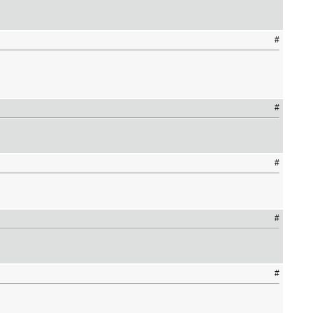
#
#
#
#
#