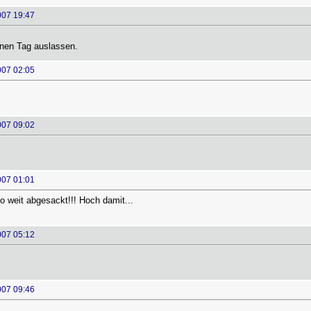
007 19:47
inen Tag auslassen.
007 02:05
007 09:02
007 01:01
o weit abgesackt!!! Hoch damit...
007 05:12
007 09:46