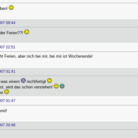
oben!
007 09:44
der Ferien??!
007 22:51
ht Ferien, aber nich bei mir, bei mir ist Wochenende!
007 01:41
, was einem
rechtfertigt
ist, wird das schon verstehen!
ten
007 01:47
mit!
007 20:48