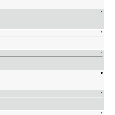
#
#
#
#
#
#