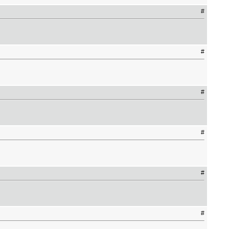
#
#
#
#
#
#