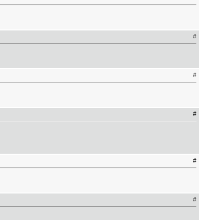
#
#
#
#
#