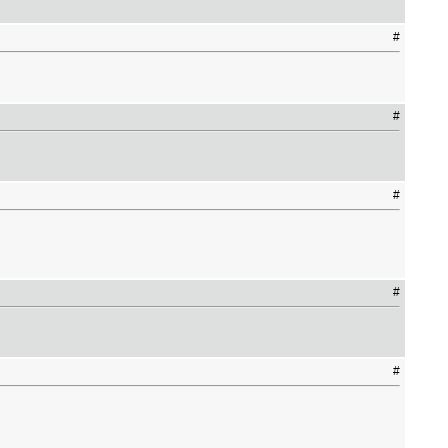
#
#
#
#
#