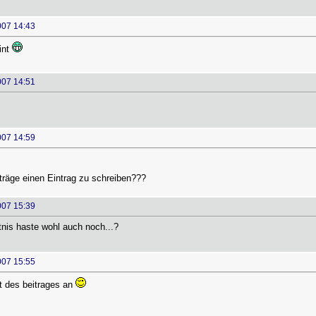
007 14:43
int
007 14:51
007 14:59
inträge einen Eintrag zu schreiben???
007 15:39
nis haste wohl auch noch...?
007 15:55
t des beitrages an