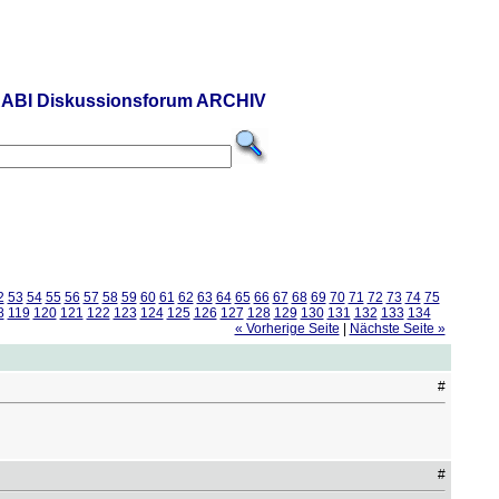
ABI Diskussionsforum ARCHIV
2
53
54
55
56
57
58
59
60
61
62
63
64
65
66
67
68
69
70
71
72
73
74
75
8
119
120
121
122
123
124
125
126
127
128
129
130
131
132
133
134
« Vorherige Seite
|
Nächste Seite »
#
#