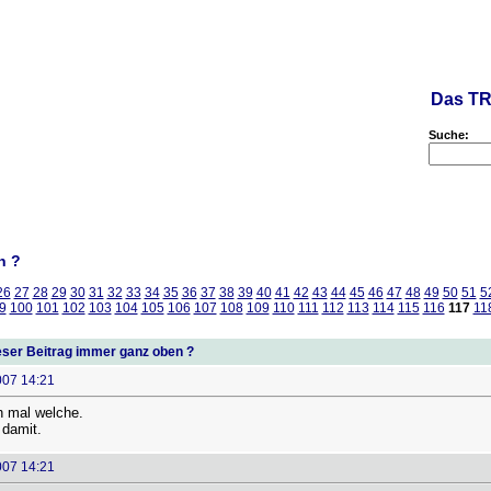
Das TR
Suche:
n ?
26
27
28
29
30
31
32
33
34
35
36
37
38
39
40
41
42
43
44
45
46
47
48
49
50
51
5
9
100
101
102
103
104
105
106
107
108
109
110
111
112
113
114
115
116
117
11
ser Beitrag immer ganz oben ?
007 14:21
h mal welche.
damit.
007 14:21