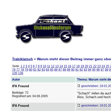
Trabiklatsch
» Warum steht dieser Beitrag immer ganz obe
Seite:
1
2
3
4
5
6
7
8
9
10
11
12
13
14
15
16
17
18
19
20
21
22
23
24
25
76
77
78
79
80
81
82
83
84
85
86
87
88
89
90
91
92
93
94
95
96
97
98
9
135
136
Autor
Thema: Warum steht die
IFA Freund
geschrieben: 19.01.2
Beiträge: 72
"Schach" riefen da auc
Registriert am: 04.06.2005
Also, Schach und hoch 
IFA Freund
geschrieben: 19.01.2