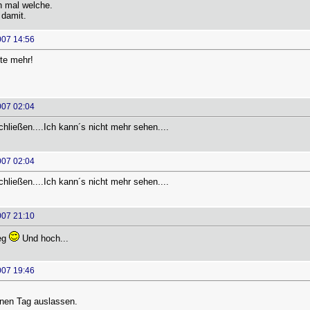
h mal welche.
damit.
007 14:56
te mehr!
007 02:04
hließen....Ich kann´s nicht mehr sehen....
007 02:04
hließen....Ich kann´s nicht mehr sehen....
007 21:10
eg
Und hoch...
007 19:46
inen Tag auslassen.