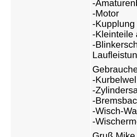
-Amaturenb
-Motor
-Kupplung
-Kleinteil
-Blinkersch
Laufleistu
Gebrauchen
-Kurbelwel
-Zylindersa
-Bremsbac
-Wisch-Was
-Wischermo
Gruß Mike