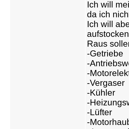
Ich will me
da ich nic
Ich will ab
aufstocken
Raus solle
-Getriebe
-Antriebsw
-Motorelekt
-Vergaser
-Kühler
-Heizungs
-Lüfter
-Motorhau