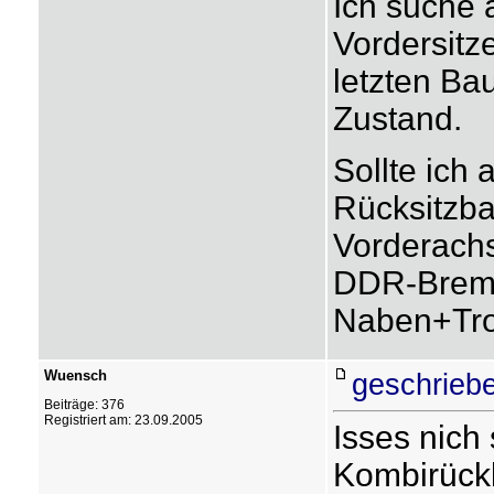
Ich suche a
Vordersitz
letzten Ba
Zustand.
Sollte ich
Rücksitzba
Vorderachs
DDR-Brems
Naben+Tro
Wuensch
geschrieb
Beiträge: 376
Registriert am: 23.09.2005
Isses nich
Kombirückb