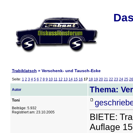
Das
Trabiklatsch
» Verschenk- und Tausch-Ecke
Seite:
1
2
3
4
5
6
7
8
9
10
11
12
13
14
15
16
17
18
19
20
21
22
23
24
25
2
Thema: Ver
Autor
Toni
geschriebe
Beiträge: 5.932
Registriert am: 23.10.2005
BIETE: Tra
Auflage 15