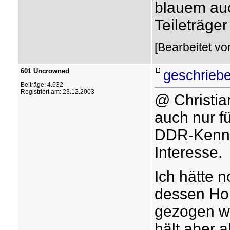
blauem auc
Teileträge
[Bearbeitet vo
601 Uncrowned
geschriebe
Beiträge: 4.632
Registriert am: 23.12.2003
@ Christia
auch nur f
DDR-Kennze
Interesse.
Ich hätte 
dessen Hol
gezogen wo
hält aber a