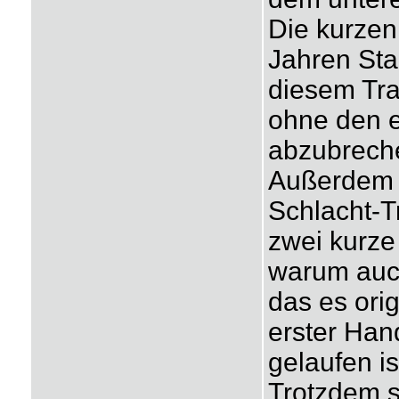
Die kurzen
Jahren Sta
diesem Tr
ohne den e
abzubrech
Außerdem h
Schlacht-T
zwei kurze 
warum auch
das es orig
erster Han
gelaufen is
Trotzdem s