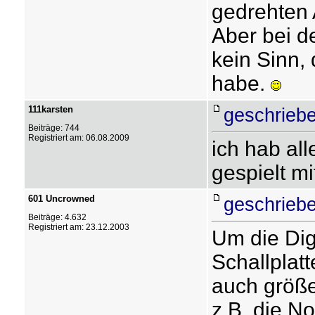
gedrehten 
Aber bei d
kein Sinn, 
habe.
111karsten
geschriebe
Beiträge: 744
Registriert am: 06.08.2009
ich hab al
gespielt m
601 Uncrowned
geschriebe
Beiträge: 4.632
Registriert am: 23.12.2003
Um die Dig
Schallplat
auch größe
z.B. die N