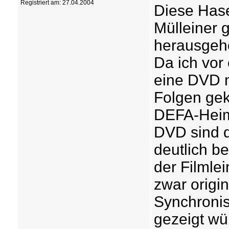
Registriert am: 27.04.2004
Diese Hase
Mülleiner 
herausgeh
Da ich vor
eine DVD m
Folgen gek
DEFA-Heimf
DVD sind d
deutlich b
der Filmle
zwar origin
Synchronis
gezeigt wür