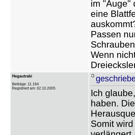
im "Auge" 
eine Blatt
auskommt
Passen nun
Schraubenf
Wenn nicht
Dreiecksle
Hegautrabi
geschriebe
Beiträge: 11.164
Registriert am: 02.10.2005
Ich glaube
haben. Die
Herausque
Somit wir
verlängert.