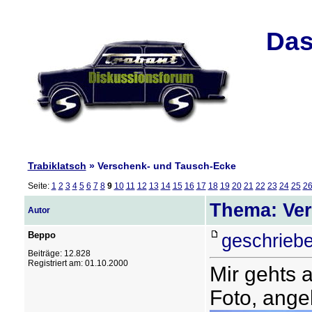
Das
Trabiklatsch
» Verschenk- und Tausch-Ecke
Seite:
1
2
3
4
5
6
7
8
9
10
11
12
13
14
15
16
17
18
19
20
21
22
23
24
25
2
Thema: Ver
Autor
Beppo
geschriebe
Beiträge: 12.828
Registriert am: 01.10.2000
Mir gehts 
Foto, ange