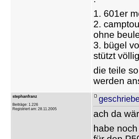
1. 601er m
2. camptou
ohne beul
3. bügel v
stützt völli
die teile s
werden ans
stephanfranz
geschriebe
Beiträge: 1.226
Registriert am: 28.11.2005
ach da wär
habe noch 
für den P5