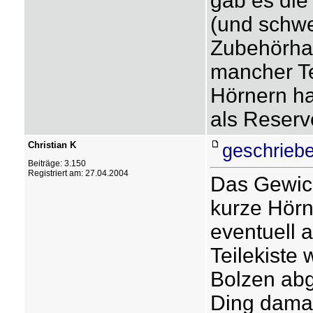
gab es die
(und schwe
Zubehörhan
mancher T
Hörnern ha
als Reserv
Christian K
geschriebe
Beiträge: 3.150
Registriert am: 27.04.2004
Das Gewich
kurze Hörn
eventuell 
Teilekiste 
Bolzen abg
Ding damal