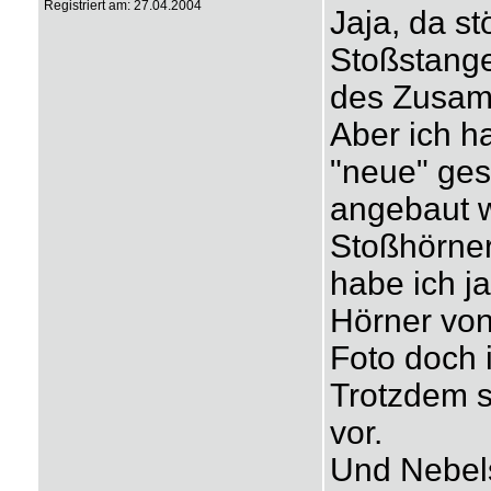
Registriert am: 27.04.2004
Jaja, da st
Stoßstange
des Zusamm
Aber ich h
"neue" ge
angebaut w
Stoßhörner
habe ich j
Hörner vo
Foto doch 
Trotzdem s
vor.
Und Nebel