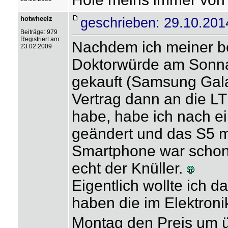
hotwheelz
geschrieben: 29.10.201
Beiträge: 979
Registriert am:
Nachdem ich meiner be
23.02.2009
Doktorwürde am Sonn
gekauft (Samsung Gala
Vertrag dann an die LT
habe, habe ich nach e
geändert und das S5 m
Smartphone war schon n
echt der Knüller.
Eigentlich wollte ich d
haben die im Elektron
Montag den Preis um üb