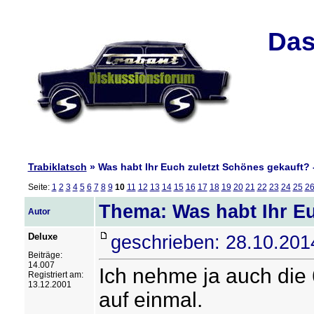
Das
Trabiklatsch
» Was habt Ihr Euch zuletzt Schönes gekauft? -
Seite:
1
2
3
4
5
6
7
8
9
10
11
12
13
14
15
16
17
18
19
20
21
22
23
24
25
2
Thema: Was habt Ihr Eu
Autor
Deluxe
geschrieben: 28.10.201
Beiträge:
14.007
Ich nehme ja auch die 6
Registriert am:
13.12.2001
auf einmal.