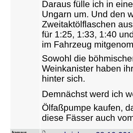
Daraus fülle ich in ein
Ungarn um. Und den wi
Zweitaktölflaschen au
für 1:25, 1:33, 1:40 u
im Fahrzeug mitgeno
Sowohl die böhmischen 
Weinkanister haben ih
hinter sich.
Demnächst werd ich woh
Ölfaßpumpe kaufen, da
diese Fässer auch vom T
framaus