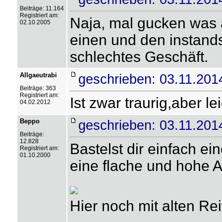
Beiträge: 11.164
Registriert am:
Naja, mal gucken was 
02.10.2005
einen und den instands
schlechtes Geschäft.
Allgaeutrabi
geschrieben: 03.11.201
Beiträge: 363
Registriert am:
Ist zwar traurig,aber le
04.02.2012
Beppo
geschrieben: 03.11.201
Beiträge:
12.828
Bastelst dir einfach e
Registriert am:
01.10.2000
eine flache und hohe 
Hier noch mit alten Re