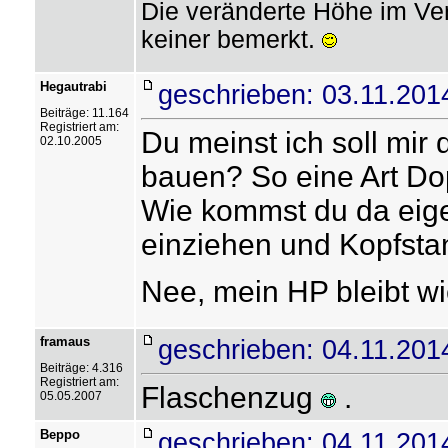
Die veränderte Höhe im Ver
keiner bemerkt.
Hegautrabi
geschrieben: 03.11.201
Beiträge: 11.164
Registriert am:
Du meinst ich soll mi
02.10.2005
bauen? So eine Art Do
Wie kommst du da eige
einziehen und Kopfsta
Nee, mein HP bleibt wie
framaus
geschrieben: 04.11.201
Beiträge: 4.316
Registriert am:
Flaschenzug
.
05.05.2007
Beppo
geschrieben: 04.11.201