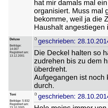
hat mir damals mal ei
organisiert. Muss mal
bekomme, weil ja die Z
Haushalt angestiegen 
Deluxe
geschrieben: 28.10.201
Beiträge:
14.007
Die Deckel halten so h
Registriert am:
13.12.2001
zudrehen bis zu dem h
überdreht.
Aufgegangen ist noch k
durch.
Toni
geschrieben: 28.10.201
Beiträge: 5.932
Registriert am:
Hole meins immer vo
23.10.2005