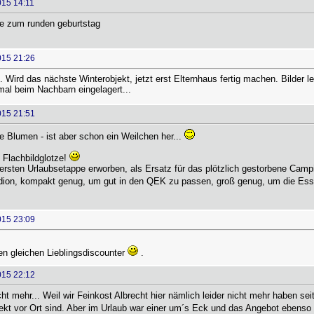
015 14:11
te zum runden geburtstag
015 21:26
ird das nächste Winterobjekt, jetzt erst Elternhaus fertig machen. Bilder l
mal beim Nachbarn eingelagert...
015 21:51
 Blumen - ist aber schon ein Weilchen her...
e Flachbildglotze!
 ersten Urlaubsetappe erworben, als Ersatz für das plötzlich gestorbene Camp
ion, kompakt genug, um gut in den QEK zu passen, groß genug, um die Esseck
015 23:09
en gleichen Lieblingsdiscounter
.
015 22:12
t mehr... Weil wir Feinkost Albrecht hier nämlich leider nicht mehr haben se
rekt vor Ort sind. Aber im Urlaub war einer um´s Eck und das Angebot ebenso