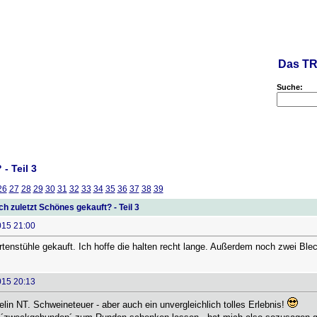
Das TR
Suche:
- Teil 3
26
27
28
29
30
31
32
33
34
35
36
37
38
39
h zuletzt Schönes gekauft? - Teil 3
015 21:00
enstühle gekauft. Ich hoffe die halten recht lange. Außerdem noch zwei Blec
015 20:13
elin NT. Schweineteuer - aber auch ein unvergleichlich tolles Erlebnis!