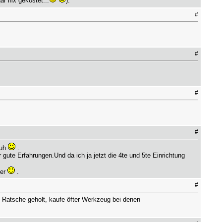
r nix gekostet...
).
#
#
#
#
huh
.
ute Erfahrungen.Und da ich ja jetzt die 4te und 5te Einrichtung
ser
.
#
t Ratsche geholt, kaufe öfter Werkzeug bei denen