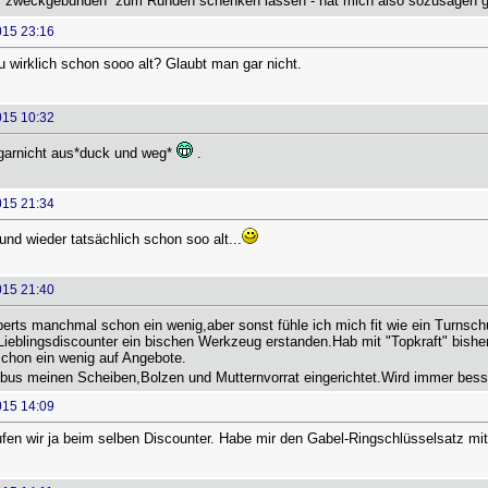
ir ´zweckgebunden´ zum Runden schenken lassen - hat mich also sozusagen ga
015 23:16
wirklich schon sooo alt? Glaubt man gar nicht.
015 10:32
 garnicht aus*duck und weg*
.
015 21:34
und wieder tatsächlich schon soo alt...
015 21:40
perts manchmal schon ein wenig,aber sonst fühle ich mich fit wie ein Turnsc
eblingsdiscounter ein bischen Werkzeug erstanden.Hab mit "Topkraft" bisher g
schon ein wenig auf Angebote.
obus meinen Scheiben,Bolzen und Mutternvorrat eingerichtet.Wird immer bes
015 14:09
ufen wir ja beim selben Discounter. Habe mir den Gabel-Ringschlüsselsatz mi