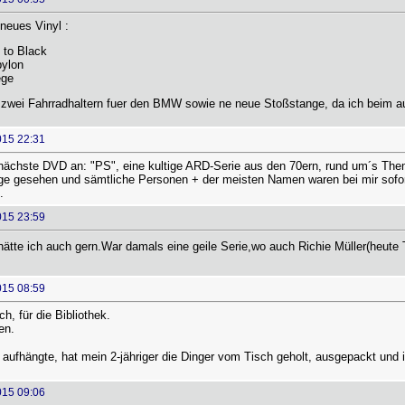
neues Vinyl :
to Black
bylon
ege
zwei Fahrradhaltern fuer den BMW sowie ne neue Stoßstange, da ich beim a
015 22:31
nächste DVD an: "PS", eine kultige ARD-Serie aus den 70ern, rund um´s Them
lge gesehen und sämtliche Personen + der meisten Namen waren bei mir sofor
.
015 23:59
ätte ich auch gern.War damals eine geile Serie,wo auch Richie Müller(heute
015 08:59
h, für die Bibliothek.
en.
aufhängte, hat mein 2-jähriger die Dinger vom Tisch geholt, ausgepackt und i
015 09:06