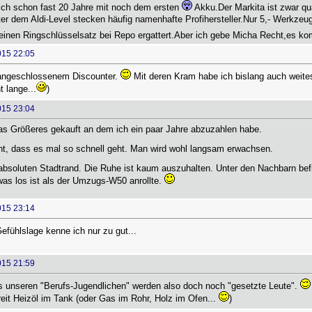
 ich schon fast 20 Jahre mit noch dem ersten
Akku.Der Markita ist zwar qua
r dem Aldi-Level stecken häufig namenhafte Profihersteller.Nur 5,- Werkzeug,
einen Ringschlüsselsatz bei Repo ergattert.Aber ich gebe Micha Recht,es k
015 22:05
angeschlossenem Discounter.
Mit deren Kram habe ich bislang auch weite
t lange...
)
015 23:04
was Größeres gekauft an dem ich ein paar Jahre abzuzahlen habe.
ht, dass es mal so schnell geht. Man wird wohl langsam erwachsen.
absoluten Stadtrand. Die Ruhe ist kaum auszuhalten. Unter den Nachbarn befi
was los ist als der Umzugs-W50 anrollte.
015 23:14
efühlslage kenne ich nur zu gut...
015 21:59
us unseren "Berufs-Jugendlichen" werden also doch noch "gesetzte Leute".
eit Heizöl im Tank (oder Gas im Rohr, Holz im Ofen...
)