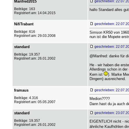
Manfred2015
geschrieben: 22.07.2
Beiträge: 163
hallo Standard alles gu
Registriert am: 14.04.2015
NifiTrabant
geschrieben: 22.07.2
Beiträge: 616
Simson KR50 von 1960. W
Registriert am: 29.03.2008
nun ist die Mopete erst
standard
geschrieben: 22.07.2
Beiträge: 19.357
@Manfred: danke für die
Registriert am: 26.01.2002
He - wir haben die erst
Allerdings schon in der
Kern ist
). Marke Med
Dingern) ausreichend.
framaus
geschrieben: 22.07.2
Beiträge: 4.316
Medion????
Registriert am: 05.05.2007
Dann hast du ja auch d
standard
geschrieben: 23.07.2
Beiträge: 19.357
EIGENTLICH nicht - nich
Registriert am: 26.01.2002
ähnliche Kaufhöhlen di