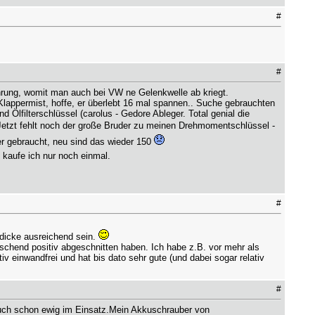
#
#
hrung, womit man auch bei VW ne Gelenkwelle ab kriegt.
lappermist, hoffe, er überlebt 16 mal spannen.. Suche gebrauchten
 Ölfilterschlüssel (carolus - Gedore Ableger. Total genial die
. Jetzt fehlt noch der große Bruder zu meinen Drehmomentschlüssel -
 gebraucht, neu sind das wieder 150
 kaufe ich nur noch einmal.
#
 dicke ausreichend sein.
schend positiv abgeschnitten haben. Ich habe z.B. vor mehr als
v einwandfrei und hat bis dato sehr gute (und dabei sogar relativ
#
uch schon ewig im Einsatz.Mein Akkuschrauber von