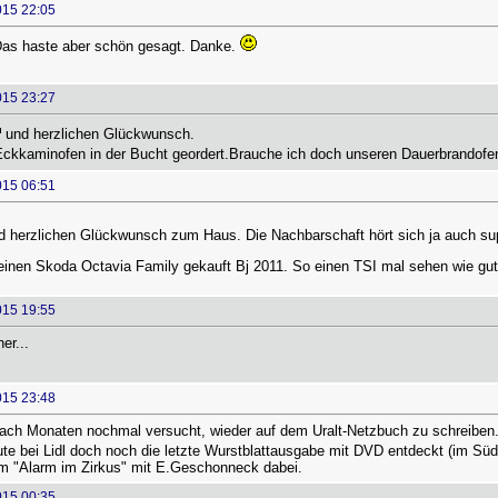
015 22:05
 Das haste aber schön gesagt. Danke.
015 23:27
und herzlichen Glückwunsch.
 Eckkaminofen in der Bucht geordert.Brauche ich doch unseren Dauerbrandof
015 06:51
 herzlichen Glückwunsch zum Haus. Die Nachbarschaft hört sich ja auch su
einen Skoda Octavia Family gekauft Bj 2011. So einen TSI mal sehen wie gut 
015 19:55
er...
015 23:48
 nach Monaten nochmal versucht, wieder auf dem Uralt-Netzbuch zu schreiben
e bei Lidl doch noch die letzte Wurstblattausgabe mit DVD entdeckt (im Südw
ilm "Alarm im Zirkus" mit E.Geschonneck dabei.
015 00:35