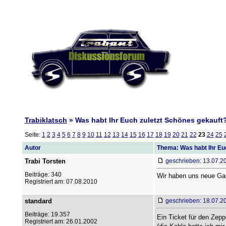
Trabiklatsch
» Was habt Ihr Euch zuletzt Schönes gekauft? 
Seite:
1
2
3
4
5
6
7
8
9
10
11
12
13
14
15
16
17
18
19
20
21
22
23
24
25
Autor
Thema: Was habt Ihr Euc
Trabi Torsten
geschrieben: 13.07.2
Beiträge: 340
Wir haben uns neue Gart
Registriert am: 07.08.2010
standard
geschrieben: 18.07.2
Beiträge: 19.357
Ein Ticket für den Zepp
Registriert am: 26.01.2002