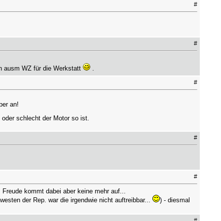
#
#
en ausm WZ für die Werkstatt
.
#
per an!
oder schlecht der Motor so ist.
#
#
. Freude kommt dabei aber keine mehr auf...
esten der Rep. war die irgendwie nicht auftreibbar...
) - diesmal
#