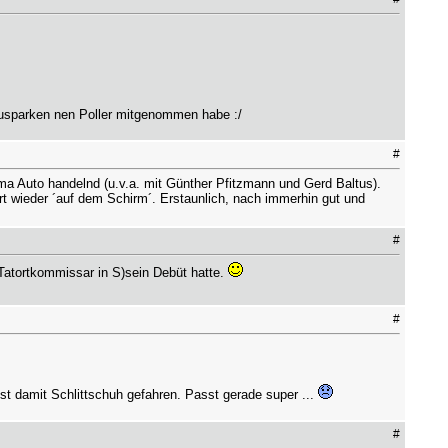
usparken nen Poller mitgenommen habe :/
#
a Auto handelnd (u.v.a. mit Günther Pfitzmann und Gerd Baltus).
t wieder ´auf dem Schirm´. Erstaunlich, nach immerhin gut und
#
 Tatortkommissar in S)sein Debüt hatte.
#
st damit Schlittschuh gefahren. Passt gerade super ...
#