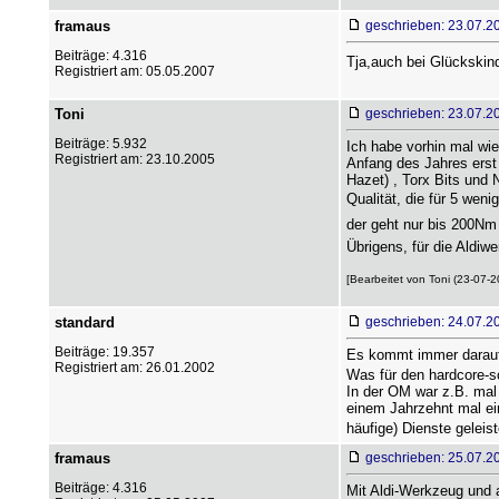
framaus
geschrieben: 23.07.2
Beiträge: 4.316
Tja,auch bei Glückskin
Registriert am: 05.05.2007
Toni
geschrieben: 23.07.2
Beiträge: 5.932
Ich habe vorhin mal wi
Registriert am: 23.10.2005
Anfang des Jahres erst
Hazet) , Torx Bits und 
Qualität, die für 5 we
der geht nur bis 200Nm
Übrigens, für die Aldiw
[Bearbeitet von Toni (23-07-2
standard
geschrieben: 24.07.2
Beiträge: 19.357
Es kommt immer darauf 
Registriert am: 26.01.2002
Was für den hardcore-sc
In der OM war z.B. mal 
einem Jahrzehnt mal ein
häufige) Dienste geleis
framaus
geschrieben: 25.07.2
Beiträge: 4.316
Mit Aldi-Werkzeug und