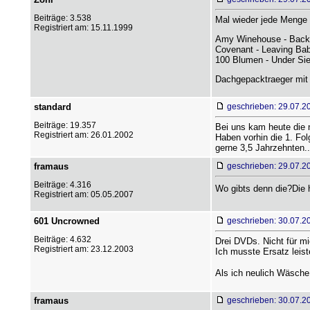
Beiträge: 3.538
Mal wieder jede Menge 
Registriert am: 15.11.1999
Amy Winehouse - Back 
Covenant - Leaving Ba
100 Blumen - Under Si
Dachgepacktraeger mit 
standard
geschrieben: 29.07.2
Beiträge: 19.357
Bei uns kam heute die 
Registriert am: 26.01.2002
Haben vorhin die 1. Fo
gerne 3,5 Jahrzehnten..
framaus
geschrieben: 29.07.2
Beiträge: 4.316
Wo gibts denn die?Die h
Registriert am: 05.05.2007
601 Uncrowned
geschrieben: 30.07.2
Beiträge: 4.632
Drei DVDs. Nicht für mic
Registriert am: 23.12.2003
Ich musste Ersatz leist
Als ich neulich Wäsche 
framaus
geschrieben: 30.07.2