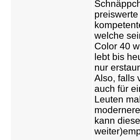
Schnäppche
preiswerte
kompetent
welche sei
Color 40 w
lebt bis he
nur erstau
Also, fall
auch für e
Leuten mal
moderneren
kann diese
weiter)emp