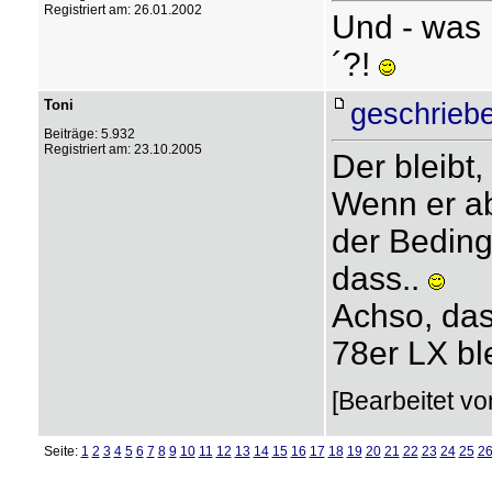
Registriert am: 26.01.2002
Und - was i
´?!
Toni
geschrieb
Beiträge: 5.932
Registriert am: 23.10.2005
Der bleibt,
Wenn er abe
der Bedingu
dass..
Achso, das
78er LX bl
[Bearbeitet vo
Seite:
1
2
3
4
5
6
7
8
9
10
11
12
13
14
15
16
17
18
19
20
21
22
23
24
25
2