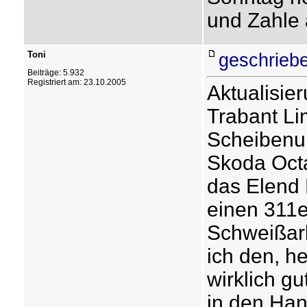
und Zahle 
Toni
geschrieb
Beiträge: 5.932
Registriert am: 23.10.2005
Aktualisier
Trabant Li
Scheibenun
Skoda Octa
das Elend 
einen 311e
Schweißarb
ich den, h
wirklich g
in den Han