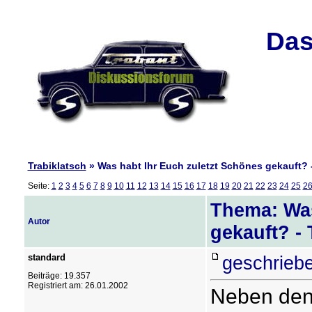
Das
Trabiklatsch
» Was habt Ihr Euch zuletzt Schönes gekauft? -
Seite:
1
2
3
4
5
6
7
8
9
10
11
12
13
14
15
16
17
18
19
20
21
22
23
24
25
2
Thema: Was
Autor
gekauft? - 
standard
geschriebe
Beiträge: 19.357
Registriert am: 26.01.2002
Neben den 