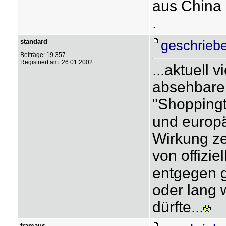
aus China 
.
standard
geschriebe
Beiträge: 19.357
Registriert am: 26.01.2002
...aktuell v
absehbarer
"Shoppingt
und europä
Wirkung ze
von offiziel
entgegen g
oder lang 
dürfte...
framaus