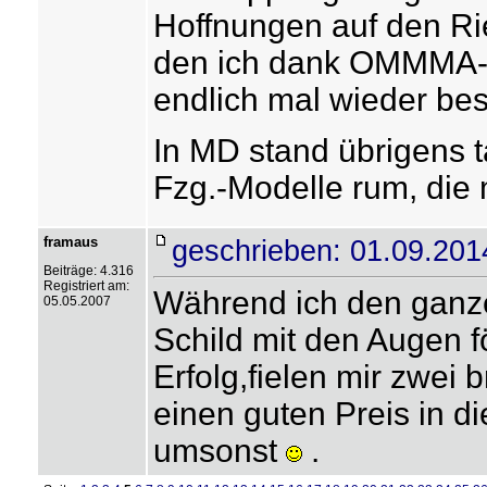
Hoffnungen auf den R
den ich dank OMMMA-V
endlich mal wieder be
In MD stand übrigens t
Fzg.-Modelle rum, die 
framaus
geschrieben: 01.09.201
Beiträge: 4.316
Registriert am:
Während ich den ganz
05.05.2007
Schild mit den Augen f
Erfolg,fielen mir zwei 
einen guten Preis in d
umsonst
.