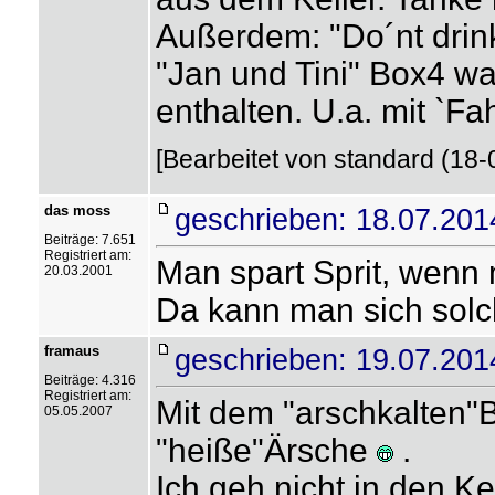
Außerdem: "Do´nt drin
"Jan und Tini" Box4 w
enthalten. U.a. mit `Fa
[Bearbeitet von standard (18-
das moss
geschrieben: 18.07.201
Beiträge: 7.651
Registriert am:
Man spart Sprit, wenn 
20.03.2001
Da kann man sich solch
framaus
geschrieben: 19.07.201
Beiträge: 4.316
Registriert am:
Mit dem "arschkalten"
05.05.2007
"heiße"Ärsche
.
Ich geh nicht in den K