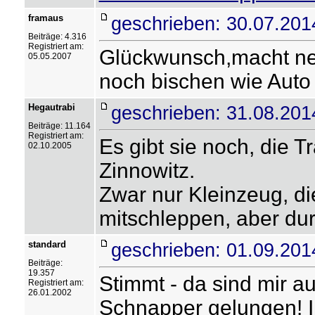
framaus
geschrieben: 30.07.201
Beiträge: 4.316
Registriert am:
Glückwunsch,macht nen
05.05.2007
noch bischen wie Auto
Hegautrabi
geschrieben: 31.08.201
Beiträge: 11.164
Registriert am:
Es gibt sie noch, die T
02.10.2005
Zinnowitz.
Zwar nur Kleinzeug, di
mitschleppen, aber du
standard
geschrieben: 01.09.201
Beiträge:
19.357
Stimmt - da sind mir a
Registriert am:
26.01.2002
Schnapper gelungen! In