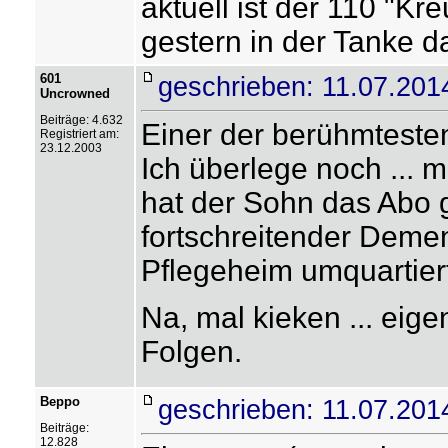
aktuell ist der 110 "Kr
gestern in der Tanke d
601
geschrieben: 11.07.201
Uncrowned
Beiträge: 4.632
Einer der berühmtesten 
Registriert am:
23.12.2003
Ich überlege noch ... me
hat der Sohn das Abo 
fortschreitender Demenz
Pflegeheim umquartie
Na, mal kieken ... eigen
Folgen.
Beppo
geschrieben: 11.07.201
Beiträge:
12.828