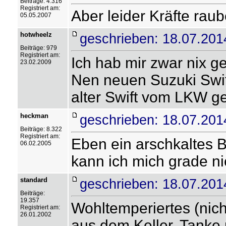
Beiträge: 4.316
Registriert am:
Aber leider Kräfte rau
05.05.2007
hotwheelz
geschrieben: 18.07.201
Beiträge: 979
Registriert am:
Ich hab mir zwar nix g
23.02.2009
Nen neuen Suzuki Swif
alter Swift vom LKW ge
heckman
geschrieben: 18.07.201
Beiträge: 8.322
Registriert am:
Eben ein arschkaltes B
06.02.2005
kann ich mich grade ni
standard
geschrieben: 18.07.201
Beiträge:
19.357
Wohltemperiertes (nicht 
Registriert am:
26.01.2002
aus dem Keller. Tanke 