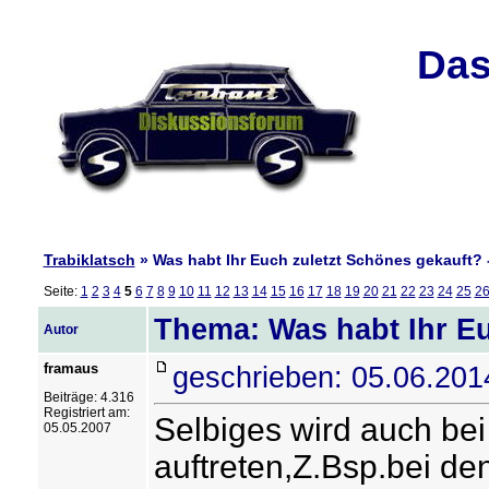
Das
Trabiklatsch
» Was habt Ihr Euch zuletzt Schönes gekauft? -
Seite:
1
2
3
4
5
6
7
8
9
10
11
12
13
14
15
16
17
18
19
20
21
22
23
24
25
2
Thema: Was habt Ihr Eu
Autor
framaus
geschrieben: 05.06.201
Beiträge: 4.316
Registriert am:
Selbiges wird auch b
05.05.2007
auftreten,Z.Bsp.bei de