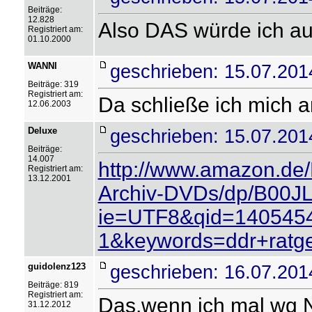
Beiträge:
12.828
Also DAS würde ich a
Registriert am:
01.10.2000
WANNI
geschrieben: 15.07.201
Beiträge: 319
Registriert am:
Da schließe ich mich an!
12.06.2003
Deluxe
geschrieben: 15.07.201
Beiträge:
14.007
http://www.amazon.de
Registriert am:
13.12.2001
Archiv-DVDs/dp/B00J
ie=UTF8&qid=140545
1&keywords=ddr+ratg
guidolenz123
geschrieben: 16.07.201
Beiträge: 819
Registriert am:
Das,wenn ich mal wg N
31.12.2012