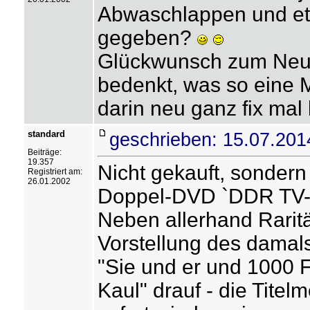
Abwaschlappen und et
gegeben?
Glückwunsch zum Neue
bedenkt, was so eine 
darin neu ganz fix mal 
standard
geschrieben: 15.07.201
Beiträge:
19.357
Nicht gekauft, sonder
Registriert am:
26.01.2002
Doppel-DVD `DDR TV-A
Neben allerhand Raritä
Vorstellung des damals
"Sie und er und 1000 F
Kaul" drauf - die Tite