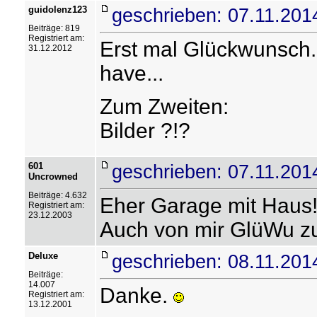
guidolenz123
geschrieben: 07.11.201
Beiträge: 819
Registriert am:
Erst mal Glückwunsch.
31.12.2012
have...
Zum Zweiten:
Bilder ?!?
601
geschrieben: 07.11.201
Uncrowned
Beiträge: 4.632
Eher Garage mit Haus
Registriert am:
23.12.2003
Auch von mir GlüWu zu
Deluxe
geschrieben: 08.11.201
Beiträge:
14.007
Danke.
Registriert am:
13.12.2001