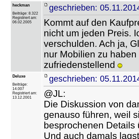
heckman
geschrieben: 05.11.201
Beiträge: 8.322
Registriert am:
Kommt auf den Kaufpre
06.02.2005
nicht um jeden Preis. 
verschulden. Ach ja, 
nur Mobilien zu haben 
zufriedenstellend
Deluxe
geschrieben: 05.11.201
Beiträge:
14.007
@JL:
Registriert am:
13.12.2001
Die Diskussion von da
genauso führen, weil 
besprochenen Details ü
Und auch damals lagst 