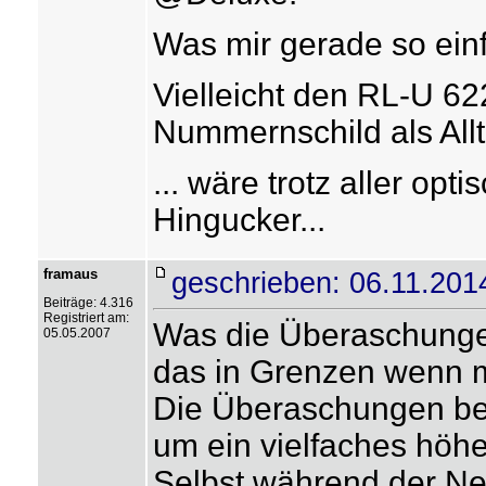
Was mir gerade so einf
Vielleicht den RL-U 62
Nummernschild als All
... wäre trotz aller op
Hingucker...
framaus
geschrieben: 06.11.201
Beiträge: 4.316
Registriert am:
Was die Überaschungen 
05.05.2007
das in Grenzen wenn m
Die Überaschungen bei
um ein vielfaches höh
Selbst während der Ne