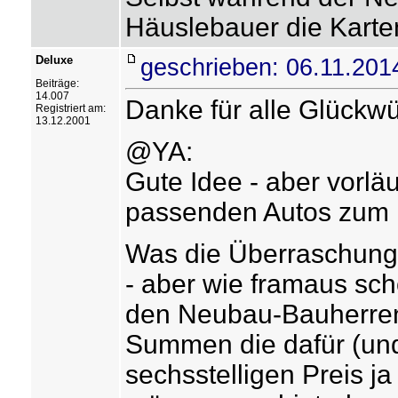
Häuslebauer die Kart
Deluxe
geschrieben: 06.11.201
Beiträge:
14.007
Danke für alle Glückw
Registriert am:
13.12.2001
@YA:
Gute Idee - aber vorläu
passenden Autos zum 
Was die Überraschungen
- aber wie framaus sc
den Neubau-Bauherren 
Summen die dafür (und
sechsstelligen Preis ja