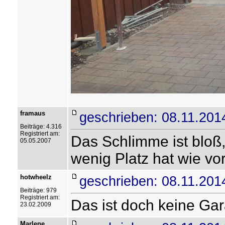
framaus
geschrieben: 08.11.201
Beiträge: 4.316
Registriert am:
Das Schlimme ist bloß
05.05.2007
wenig Platz hat wie vo
hotwheelz
geschrieben: 08.11.201
Beiträge: 979
Registriert am:
Das ist doch keine Ga
23.02.2009
Marlene