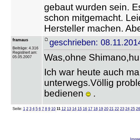
gebaut wurden sein. E
schon mitgemacht. Lei
Hersteller machen. Aber
framaus
geschrieben: 08.11.201
Beiträge: 4.316
Registriert am:
Was,ohne Shimano,hu
05.05.2007
Ich war heute auch ma
unterwegs.Völlig prob
bedienen
.
Seite:
1
2
3
4
5
6
7
8
9
10
11
12
13
14
15
16
17
18
19
20
21
22
23
24
25
2
Impr