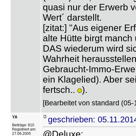
quasi nur der Erwerb 
Wert´ darstellt.
[zitat:] "Aus eigener E
alte Hütte birgt manch
DAS wiederum wird sich
Wahrheit herausstellen
Gebraucht-Immo-Erwerb
ein Klagelied). Aber se
fertsch..
).
[Bearbeitet von standard (05-
YA
geschrieben: 05.11.201
Beiträge: 810
Registriert am:
@Deluxe:
27.06.2005