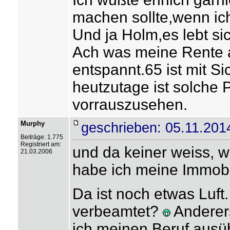
machen sollte,wenn ich
Und ja Holm,es lebt sic
Ach was meine Rente a
entspannt.65 ist mit Sic
heutzutage ist solche 
vorrauszusehen.
Murphy
geschrieben: 05.11.201
Beiträge: 1.775
Registriert am:
und da keiner weiss, wa
21.03.2006
habe ich meine Immobil
Da ist noch etwas Luft.
verbeamtet?
Anderers
ich meinen Beruf ausü