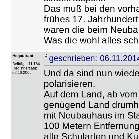
Das muß bei den vor
frühes 17. Jahrhundert
waren die beim Neubau
Was die wohl alles sc
Hegautrabi
geschrieben: 06.11.201
Beiträge: 11.164
Registriert am:
Und da sind nun wiede
02.10.2005
polarisieren.
Auf dem Land, ab vom 
genügend Land drumhe
mit Neubauhaus im Stad
100 Metern Entfernung,
alle Schularten und Kul