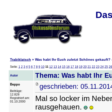
Das
Trabiklatsch
» Was habt Ihr Euch zuletzt Schönes gekauft? -
Seite:
1
2
3
4
5
6
7
8
9
10
11
12
13
14
15
16
17
18
19
20
21
22
23
24
25
2
Thema: Was habt Ihr Eu
Autor
Beppo
geschrieben: 05.11.201
Beiträge:
12.828
Mal so locker im Nebe
Registriert am:
01.10.2000
rausgehauen.