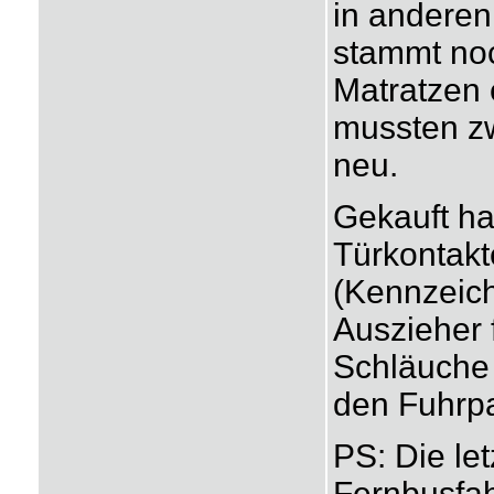
in anderen
stammt noc
Matratzen 
mussten zw
neu.
Gekauft ha
Türkontakt
(Kennzeich
Auszieher 
Schläuche
den Fuhrpa
PS: Die le
Fernbusfah