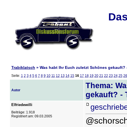
Das
Trabiklatsch
» Was habt Ihr Euch zuletzt Schönes gekauft? -
Seite:
1
2
3
4
5
6
7
8
9
10
11
12
13
14
15
16
17
18
19
20
21
22
23
24
25
2
Thema: Was
Autor
gekauft? - 
Elfriedewilli
geschrieb
Beiträge: 1.918
Registriert am: 09.03.2005
@schorschd