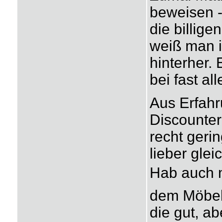
beweisen -
die billig
weiß man i
hinterher.
bei fast al
Aus Erfahr
Discounter
recht geri
lieber gle
Hab auch m
dem Möbel-
die gut, a