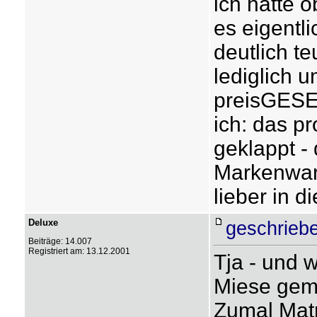
ich hatte 
es eigentli
deutlich te
lediglich 
preisGESE
ich: das pr
geklappt - 
Markenwar
lieber in d
Deluxe
geschrieb
Beiträge: 14.007
Registriert am: 13.12.2001
Tja - und 
Miese gema
Zumal Matr