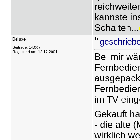
reichweitem
kannste i
Schalten...
Deluxe
geschrieb
Beiträge: 14.007
Registriert am: 13.12.2001
Bei mir wä
Fernbedien
ausgepackt
Fernbedie
im TV eing
Gekauft ha
- die alte 
wirklich we