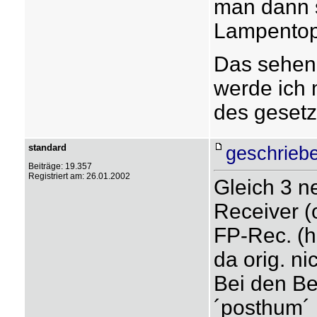
man dann 
Lampentopf
Das sehen 
werde ich 
des geset
standard
geschrieb
Beiträge: 19.357
Registriert am: 26.01.2002
Gleich 3 n
Receiver (o
FP-Rec. (h
da orig. nic
Bei den Be
´posthum´ 