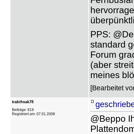
hervorrage
überpünktli
PPS: @Deli 
standard g
Forum grad
(aber strei
meines bl
[Bearbeitet v
trabifreak78
geschrieb
Beiträge: 819
Registriert am: 07.01.2008
@Beppo Ihr
Plattendom