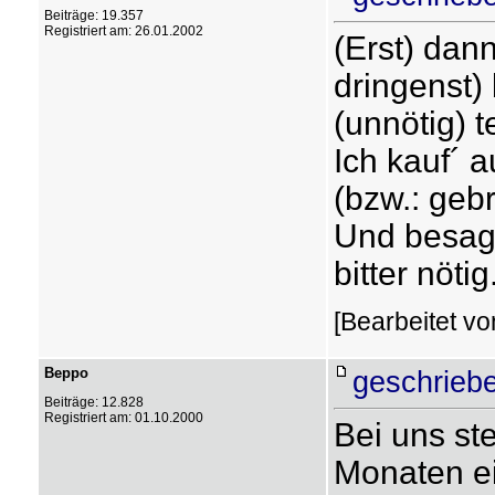
Beiträge: 19.357
Registriert am: 26.01.2002
(Erst) dan
dringenst)
(unnötig) t
Ich kauf´ 
(bzw.: geb
Und besagt
bitter nötig
[Bearbeitet vo
Beppo
geschrieb
Beiträge: 12.828
Registriert am: 01.10.2000
Bei uns st
Monaten ei