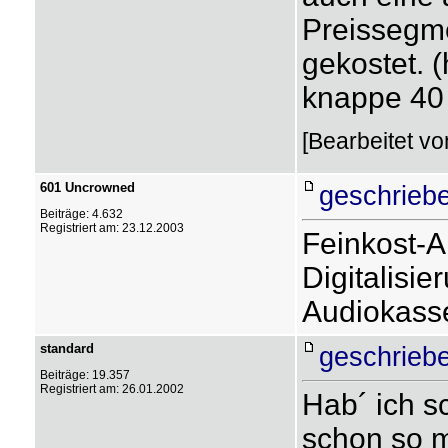
Preissegme
gekostet. (
knappe 40 
[Bearbeitet vo
601 Uncrowned
geschrieb
Beiträge: 4.632
Registriert am: 23.12.2003
Feinkost-A
Digitalisie
Audiokasse
standard
geschrieb
Beiträge: 19.357
Registriert am: 26.01.2002
Hab´ ich sc
schon so m