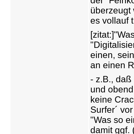
der ´Feinko
überzeugt 
es vollauf t
[zitat:]"Wa
"Digitalis
einen, sei
an einen 
- z.B., da
und obendr
keine Crac
Surfer´ vor 
"Was so ei
damit ggf.