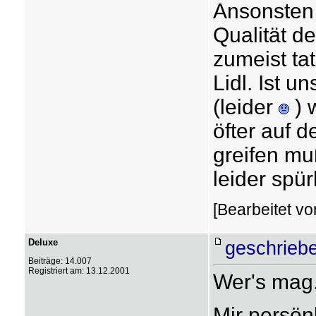
Ansonsten 
Qualität de
zumeist tat
Lidl. Ist u
(leider
) 
öfter auf d
greifen mu
leider spür
[Bearbeitet vo
Deluxe
geschrieb
Beiträge: 14.007
Registriert am: 13.12.2001
Wer's mag.
Mir persön