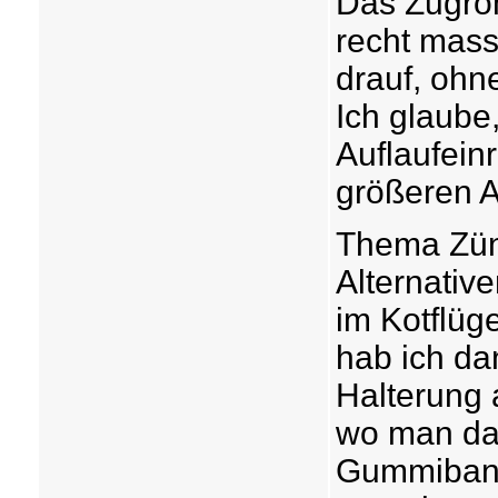
Das Zugroh
recht mass
drauf, ohne
Ich glaube
Auflaufein
größeren A
Thema Zünd
Alternativ
im Kotflüg
hab ich da
Halterung 
wo man das
Gummiband 