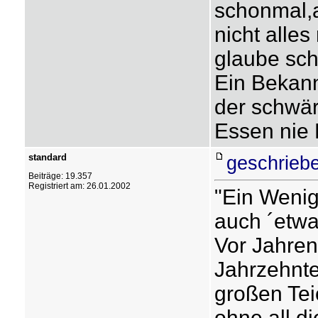
schonmal,
nicht alle
glaube sc
Ein Bekann
der schwär
Essen nie
standard
geschrieb
Beiträge: 19.357
Registriert am: 26.01.2002
"Ein Wenig 
auch ´etwa
Vor Jahren
Jahrzehnt
großen Tei
ohne all d