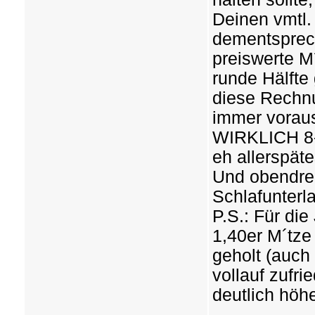
Deinen vmtl.
dementsprech
preiswerte M
runde Hälfte 
diese Rechnu
immer voraus
WIRKLICH 8-
eh allerspäte
Und obendrei
Schlafunterl
P.S.: Für die
1,40er M´tze
geholt (auch 
vollauf zufri
deutlich höh