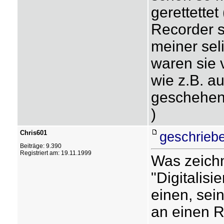
gerettettet
Recorder 
meiner sel
waren sie v
wie z.B. a
geschehen 
)
Chris601
geschrieb
Beiträge: 9.390
Registriert am: 19.11.1999
Was zeichn
"Digitalis
einen, sei
an einen 