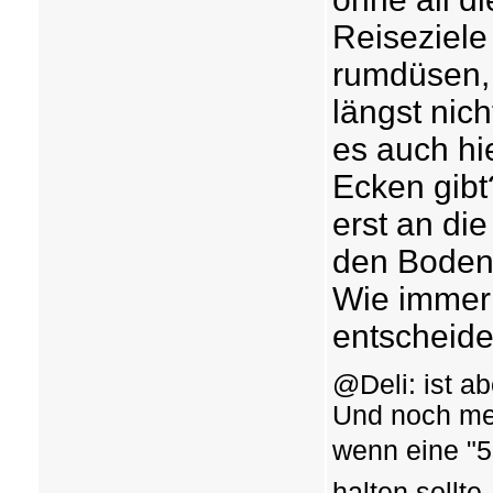
Reiseziele
rumdüsen,
längst nic
es auch hi
Ecken gibt?
erst an di
den Boden
Wie immer g
entscheid
@Deli: ist ab
Und noch me
wenn eine "50
halten sollt