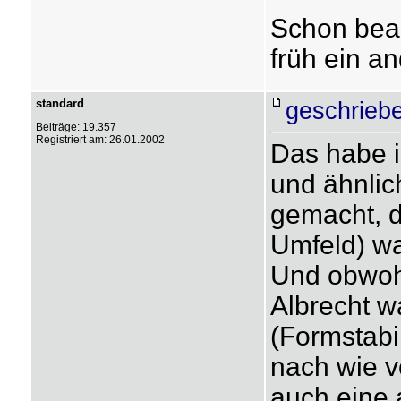
Schon beac
früh ein a
standard
geschrieb
Beiträge: 19.357
Registriert am: 26.01.2002
Das habe i
und ähnlic
gemacht, d
Umfeld) wa
Und obwohl
Albrecht wa
(Formstabi
nach wie v
auch eine 