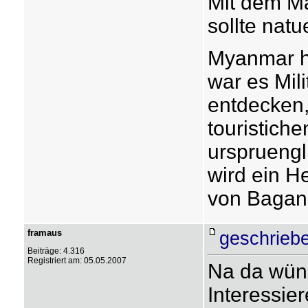
Mit dem Ma
sollte nat
Myanmar ha
war es Mili
entdecken,
touristich
urspruengl
wird ein H
von Bagan
framaus
geschrieb
Beiträge: 4.316
Registriert am: 05.05.2007
Na da wüns
Interessie