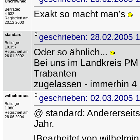
Uncrowned
Beiträge:
Exakt so macht man's
4.632
Registriert am:
23.12.2003
standard
geschrieben: 28.02.2005 
Beiträge:
19.357
Oder so ähnlich...
Registriert am:
26.01.2002
Bei uns im Landkreis PM
Trabanten
zugelassen - immerhin 4
wilhelminus
geschrieben: 02.03.2005 
Beiträge:
1.980
@ standard: Andererseits 
Registriert am:
28.06.2004
Jahr.
[Bearbeitet von wilhelmin