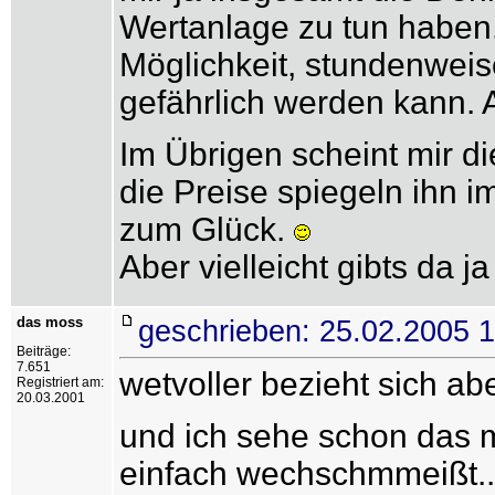
Wertanlage zu tun haben.
Möglichkeit, stundenweis
gefährlich werden kann. A
Im Übrigen scheint mir d
die Preise spiegeln ihn i
zum Glück.
Aber vielleicht gibts da j
das moss
geschrieben: 25.02.2005 
Beiträge:
7.651
wetvoller bezieht sich ab
Registriert am:
20.03.2001
und ich sehe schon das m
einfach wechschmmeißt...