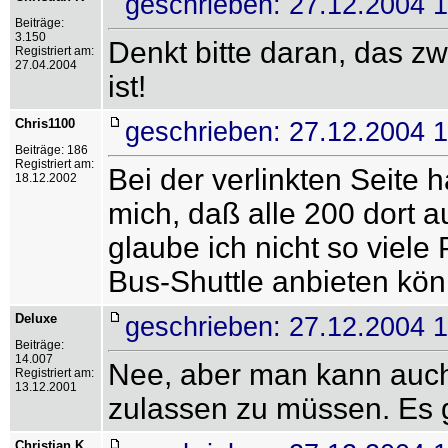
geschrieben: 27.12.2004 
Beiträge:
3.150
Denkt bitte daran, das z
Registriert am:
27.04.2004
ist!
Chris1100
geschrieben: 27.12.2004 
Beiträge: 186
Registriert am:
Bei der verlinkten Seite h
18.12.2002
mich, daß alle 200 dort 
glaube ich nicht so viele
Bus-Shuttle anbieten kö
Deluxe
geschrieben: 27.12.2004 
Beiträge:
14.007
Nee, aber man kann auch
Registriert am:
13.12.2001
zulassen zu müssen. Es g
Christian K