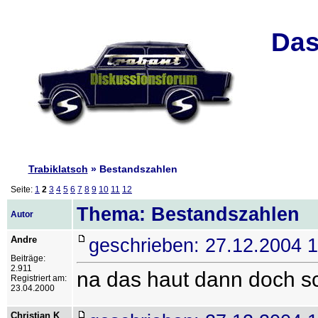
Das
Trabiklatsch
» Bestandszahlen
Seite:
1
2
3
4
5
6
7
8
9
10
11
12
Thema: Bestandszahlen
Autor
Andre
geschrieben: 27.12.2004 
Beiträge:
2.911
na das haut dann doch sc
Registriert am:
23.04.2000
Christian K