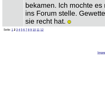
bekamen. Ich mochte es n
ins Forum stelle. Gewette
sie recht hat.
Seite:
1
2
3
4
5
6
7
8
9
10
11
12
Impr