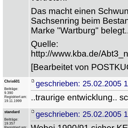
Das macht einen Schwund
Sachsenring beim Bestand
Marke "Wartburg" belegt..
Quelle:
http://www.kba.de/Abt3_
[Bearbeitet von POSTKUG
Chris601
geschrieben: 25.02.2005 1
Beiträge:
9.390
..traurige entwicklung.. s
Registriert am:
19.11.1999
standard
geschrieben: 25.02.2005 
Beiträge:
19.357
Wobei 1990/91 sicher KE
Registriert am: