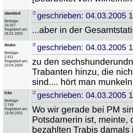
standard
geschrieben: 04.03.2005 
Beiträge:
19.357
...aber in der Gesamtstati
Registriert am:
26.01.2002
Andre
geschrieben: 04.03.2005 
Beiträge:
2.911
zu den sechshunderundn
Registriert am:
23.04.2000
Trabanten hinzu, die nich
sind.... hört man munkel
Icke
geschrieben: 04.03.2005 
Beiträge:
2.749
Wo wir gerade bei PM sin
Registriert am:
19.09.2001
Potsdamerin ist, meinte,
bezahlten Trabis damals