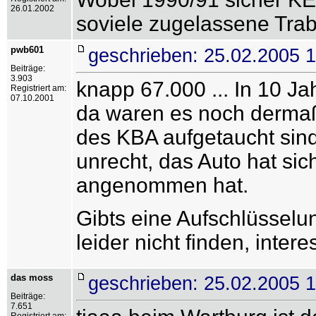
26.01.2002
soviele zugelassene Tra
pwb601
geschrieben: 25.02.2005 
Beiträge:
3.903
knapp 67.000 ... In 10 J
Registriert am:
07.10.2001
da waren es noch dermaße
des KBA aufgetaucht sind!
unrecht, das Auto hat sich
angenommen hat.
Gibts eine Aufschlüssel
leider nicht finden, inter
das moss
geschrieben: 25.02.2005 
Beiträge:
7.651