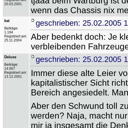
tjaaa beim Wartburg ist de
Registriert am:
20.03.2001
wenn das Chassis nix meh
kat
geschrieben: 25.02.2005 
Beiträge:
1.194
Aber bedenkt doch: Je kl
Registriert am:
25.11.2004
verbleibenden Fahrzeug
Deluxe
geschrieben: 25.02.2005 
Beiträge:
14.007
Immer diese alte Leier vo
Registriert am:
13.12.2001
kapitalistischer Sicht ri
Bereich angesiedelt. Man
Aber den Schwund toll zu 
werden? Naja, macht nur - 
mir ja insgesamt die Den