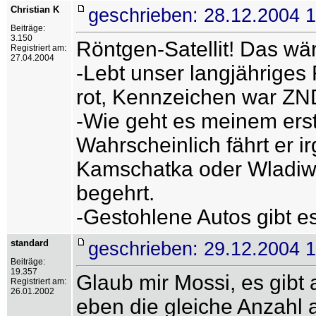
Christian K
geschrieben: 28.12.2004 
Beiträge:
3.150
Röntgen-Satellit! Das wä
Registriert am:
27.04.2004
-Lebt unser langjähriges
rot, Kennzeichen war ZN
-Wie geht es meinem erst
Wahrscheinlich fährt er 
Kamschatka oder Wladiwos
begehrt.
-Gestohlene Autos gibt e
standard
geschrieben: 29.12.2004 
Beiträge:
19.357
Glaub mir Mossi, es gibt 
Registriert am:
26.01.2002
eben die gleiche Anzahl 