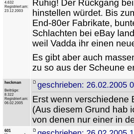
Ruhig! Der Rückgang bein
4.632
Registriert am:
hinstellen würdet. Bis z
23.12.2003
End-80er Fabrikate, bun
Schlachten bei eBay land
weil Vadda ihr einen neu
Es gibt aber auch massen
zu so aus der Scheune ent
heckman
geschrieben: 26.02.2005 
Beiträge:
8.322
Erst wenn verschiedene 
Registriert am:
06.02.2005
(Aus diesem Grund hab i
von denen nur einer in der
601
geschrieben: 26.02.2005 