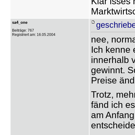
Klar isses
Marktwirts
sa4_one
geschrieb
Beiträge: 767
Registriert am: 16.05.2004
nee, norma
Ich kenne 
innerhalb 
gewinnt. S
Preise änd
Trotz, mehr
fänd ich e
am Anfang 
entscheiden