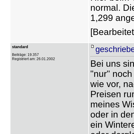
normal. Di
1,299 angel
[Bearbeite
standard
geschrieb
Beiträge: 19.357
Registriert am: 26.01.2002
Bei uns si
"nur" noch
wie vor, n
Preisen ru
meines Wis
oder in de
ein Winter