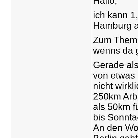
Hallo,
ich kann 1,
Hamburg al
Zum Thema
wenns da g
Gerade als
von etwas 
nicht wirkl
250km Arbe
als 50km fü
bis Sonntag
An den Wo