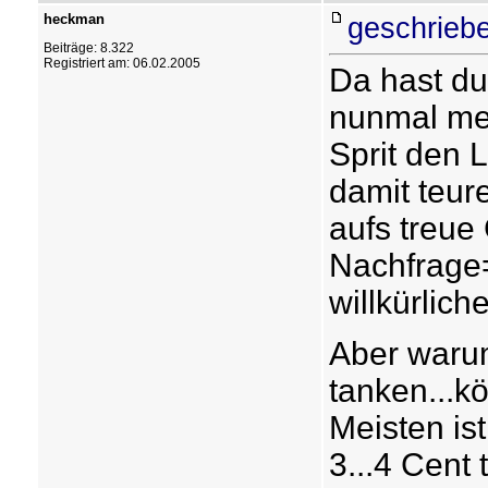
heckman
geschrieb
Beiträge: 8.322
Registriert am: 06.02.2005
Da hast du
nunmal meh
Sprit den 
damit teur
aufs treue 
Nachfrage=
willkürlic
Aber warum
tanken...k
Meisten ist
3...4 Cent 