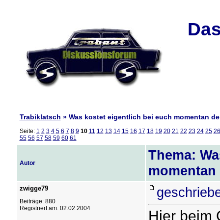
Das
Trabiklatsch
» Was kostet eigentlich bei euch momentan der
Seite:
1
2
3
4
5
6
7
8
9
10
11
12
13
14
15
16
17
18
19
20
21
22
23
24
25
2
55
56
57
58
59
60
61
Thema: Was
Autor
momentan d
zwigge79
geschrieb
Beiträge: 880
Registriert am: 02.02.2004
Hier beim 