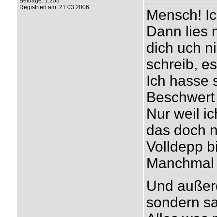
Beiträge: 1.255
Registriert am: 21.03.2006
Mensch! Ic
Dann lies 
dich uch n
schreib, e
Ich hasse 
Beschwert 
Nur weil ic
das doch n
Volldepp b
Manchmal r
Und außerd
sondern sa