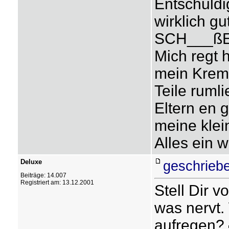
Entschuldi
wirklich g
SCH___ßE
Mich regt h
mein Krempe
Teile ruml
Eltern en 
meine klei
Alles ein w
Deluxe
geschrieb
Beiträge: 14.007
Registriert am: 13.12.2001
Stell Dir v
was nervt
aufregen?