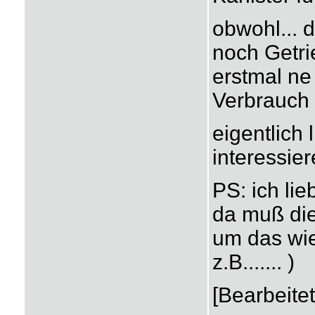
obwohl... 
noch Getri
erstmal ne
Verbrauch
eigentlich 
interessie
PS: ich lie
da muß die
um das wie
z.B....... )
[Bearbeite