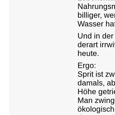
Nahrungsmi
billiger, w
Wasser ha
Und in de
derart irr
heute.
Ergo:
Sprit ist z
damals, ab
Höhe getri
Man zwingt
ökologisch 