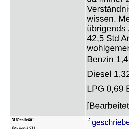
Verständnis
wissen. M
übrigends
42,5 Std A
wohlgemerk
Benzin 1,4
Diesel 1,32
LPG 0,69 
[Bearbeite
DUOcalle601
geschrieb
Beiträge: 2.038