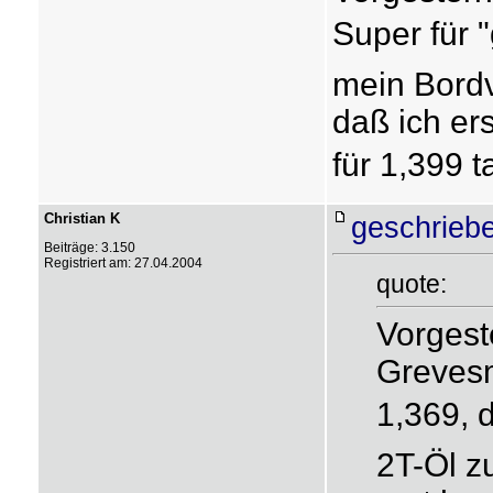
Super für "
mein Bordv
daß ich er
für 1,399 
Christian K
geschrieb
Beiträge: 3.150
Registriert am: 27.04.2004
quote:
Vorgest
Grevesm
1,369,
2T-Öl z