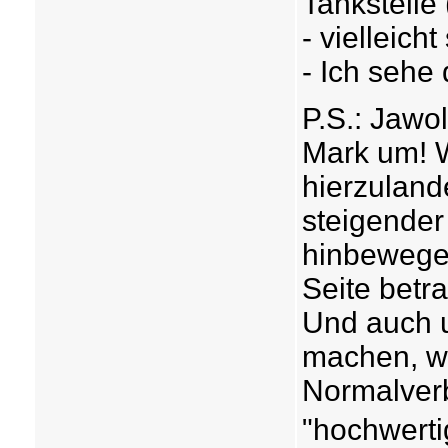
Tankstelle 
- vielleich
- Ich sehe 
P.S.: Jawol
Mark um! 
hierzuland
steigender
hinbewegen
Seite betra
Und auch u
machen, wa
Normalverb
"hochwertig