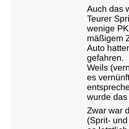
Auch das w
Teurer Spr
wenige PKW
mäßigem Zu
Auto hatten
gefahren.
Weils (vern
es vernünf
entsprech
wurde das 
Zwar war di
(Sprit- und