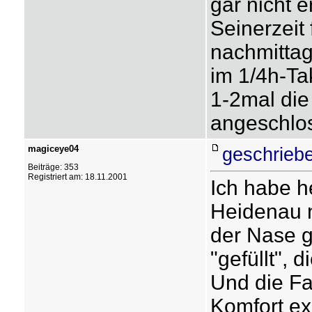
gar nicht er
Seinerzeit
nachmittag
im 1/4h-Tak
1-2mal die
angeschlos
magiceye04
geschrieb
Beiträge: 353
Registriert am: 18.11.2001
Ich habe h
Heidenau n
der Nase g
"gefüllt", 
Und die Fah
Komfort ex