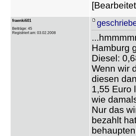
[Bearbeite
fraenki601
geschrieb
Beiträge: 45
Registriert am: 03.02.2008
...hmmmmm
Hamburg ge
Diesel: 0,68
Wenn wir d
diesen dan
1,55 Euro l
wie damal
Nur das wir
bezahlt ha
behaupten..