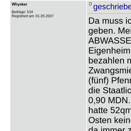
Whysker
geschrieb
Beiträge: 534
Registriert am: 01.05.2007
Da muss i
geben. Me
ABWASSER 
Eigenheimb
bezahlen 
Zwangsmiet
(fünf) Pfe
die Staatl
0,90 MDN.
hatte 52qm
Osten kein
da immer z