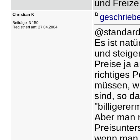
und Freize
Christian K
geschrieb
Beiträge: 3.150
Registriert am: 27.04.2004
@standard
Es ist natü
und steige
Preise ja a
richtiges 
müssen, we
sind, so d
"billigerer
Aber man m
Preisunters
wenn man e