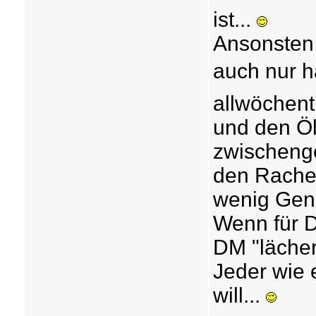
ist...
Ansonsten 
auch nur ha
allwöchent
und den Öl
zwischenge
den Rachen
wenig Gen
Wenn für D
DM "lächerl
Jeder wie 
will...