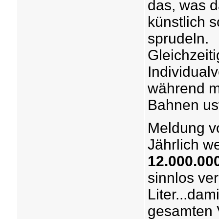
das, was d
künstlich 
sprudeln.
Gleichzeit
Individual
während ma
Bahnen usw
Meldung vo
Jährlich w
12.000.000
sinnlos ve
Liter...da
gesamten V