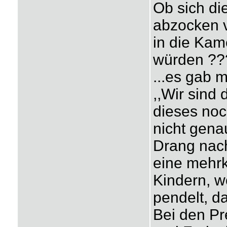
Ob sich di
abzocken v
in die Kame
würden ???
...es gab m
,,Wir sind 
dieses noch
nicht gena
Drang nach 
eine mehrk
Kindern, 
pendelt, d
Bei den Pr