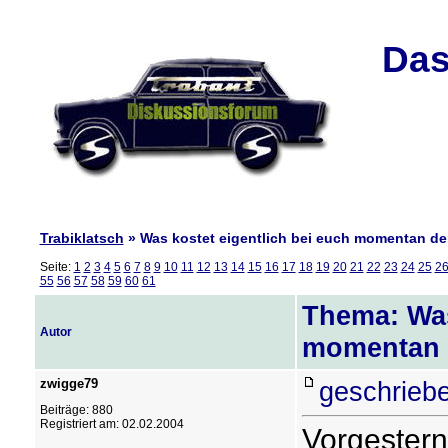
Das
Trabiklatsch
» Was kostet eigentlich bei euch momentan der
Seite:
1
2
3
4
5
6
7
8
9
10
11
12
13
14
15
16
17
18
19
20
21
22
23
24
25
2
55
56
57
58
59
60
61
Thema: Was
Autor
momentan d
zwigge79
geschrieb
Beiträge: 880
Registriert am: 02.02.2004
Vorgestern