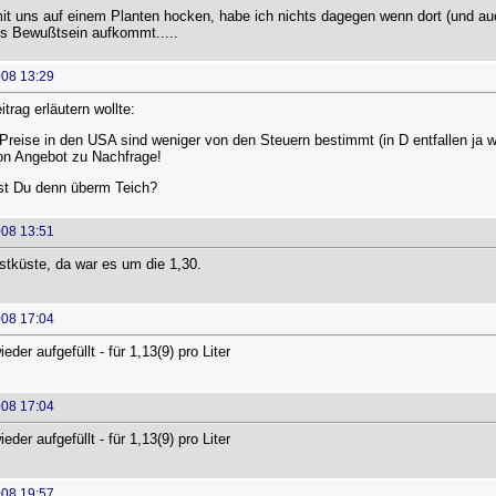
it uns auf einem Planten hocken, habe ich nichts dagegen wenn dort (und auc
s Bewußtsein aufkommt.....
008 13:29
rag erläutern wollte:
Preise in den USA sind weniger von den Steuern bestimmt (in D entfallen ja 
ion Angebot zu Nachfrage!
t Du denn überm Teich?
008 13:51
stküste, da war es um die 1,30.
008 17:04
der aufgefüllt - für 1,13(9) pro Liter
008 17:04
der aufgefüllt - für 1,13(9) pro Liter
008 19:57