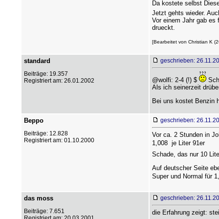
Da kostete selbst Diesel
Jetzt gehts wieder. Auc
Vor einem Jahr gab es 
drueckt.
[Bearbeitet von Christian K (
standard
geschrieben: 26.11.2
Beiträge: 19.357
@wolfi: 2-4 (!) $
Scho
Registriert am: 26.01.2002
Als ich seinerzeit drüb
Bei uns kostet Benzin 
Beppo
geschrieben: 26.11.2
Beiträge: 12.828
Vor ca. 2 Stunden in Jo
Registriert am: 01.10.2000
1,008  je Liter 91er
Schade, das nur 10 Lit
Auf deutscher Seite ebe
Super und Normal für 1,
das moss
geschrieben: 26.11.2
Beiträge: 7.651
die Erfahrung zeigt: st
Registriert am: 20.03.2001