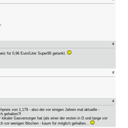
.
#
iz für 0,96 Euro/Liter Super95 getankt.
#
#
reis von 1,179 - also der vor einigen Jahren mal aktuelle -
ch gehalten?!
r lokaler Gasversorger hat (als einer der ersten in D und lange vor
ch vor wenigen Wochen - kaum für möglich gehalten...