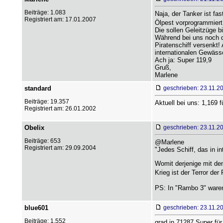
Beiträge: 1.083
Naja, der Tanker ist fa
Registriert am: 17.01.2007
Ölpest vorprogrammiert
Die sollen Geleitzüge b
Während bei uns noch di
Piratenschiff versenkt!
internationalen Gewässe
Ach ja: Super 119,9
Gruß,
Marlene
standard
geschrieben: 23.11.2
Beiträge: 19.357
Aktuell bei uns: 1,169 
Registriert am: 26.01.2002
Obelix
geschrieben: 23.11.2
Beiträge: 653
@Marlene
Registriert am: 29.09.2004
"Jedes Schiff, das in i
Womit derjenige mit de
Krieg ist der Terror der
PS: In "Rambo 3" waren 
blue601
geschrieben: 23.11.2
Beiträge: 1.552
grad in 71287 Super für