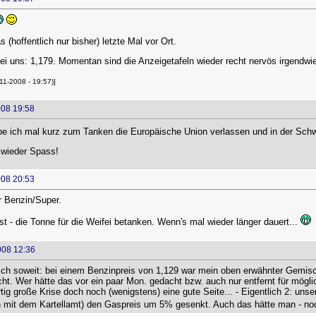
 (hoffentlich nur bisher) letzte Mal vor Ort.
ei uns: 1,179. Momentan sind die Anzeigetafeln wieder recht nervös irgendwie
11-2008 - 19:57)]
008 19:58
be ich mal kurz zum Tanken die Europäische Union verlassen und in der Schwe
wieder Spass!
008 20:53
r Benzin/Super.
t - die Tonne für die Weifei betanken. Wenn's mal wieder länger dauert...
008 12:36
ch soweit: bei einem Benzinpreis von 1,129 war mein oben erwähnter Gemischp
icht. Wer hätte das vor ein paar Mon. gedacht bzw. auch nur entfernt für mögli
tig große Krise doch noch (wenigstens) eine gute Seite... - Eigentlich 2: unse
h mit dem Kartellamt) den Gaspreis um 5% gesenkt. Auch das hätte man - no