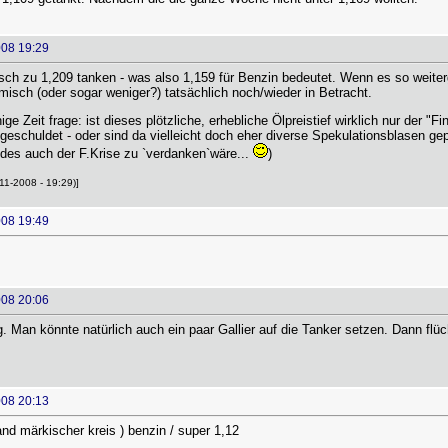
008 19:29
sch zu 1,209 tanken - was also 1,159 für Benzin bedeutet. Wenn es so weite
isch (oder sogar weniger?) tatsächlich noch/wieder in Betracht.
ge Zeit frage: ist dieses plötzliche, erhebliche Ölpreistief wirklich nur der 
schuldet - oder sind da vielleicht doch eher diverse Spekulationsblasen gep
ndes auch der F.Krise zu `verdanken`wäre...
)
11-2008 - 19:29)]
008 19:49
008 20:06
g. Man könnte natürlich auch ein paar Gallier auf die Tanker setzen. Dann flüc
008 20:13
and märkischer kreis ) benzin / super 1,12