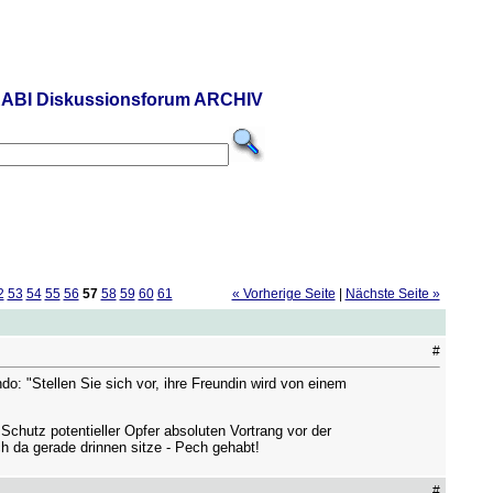
ABI Diskussionsforum ARCHIV
2
53
54
55
56
57
58
59
60
61
« Vorherige Seite
|
Nächste Seite »
#
o: "Stellen Sie sich vor, ihre Freundin wird von einem
chutz potentieller Opfer absoluten Vortrang vor der
h da gerade drinnen sitze - Pech gehabt!
#