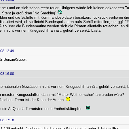
st neu und an sich schon recht teuer. Übrigens würde ich keinen gekaperten 
. Steht ja groß dran "No Smoking"
ilden und die Schiffe mit Kommandosoldaten besetzen, ruckzuck verlieren die
skutiert wird, ob vielleicht Bundespolizisten aufs Schiff mitsollen, um ggf. 
 Also über die Bundesmarine werden sich die Piraten allenfalls totlachen, eh 
rn nicht vor nem Kriegsschiff anhält, gehört versenkt, basta!
008 12:49
für Benzin/Super.
008 16:00
nternationalen Gewässern nicht vor nem Kriegsschiff anhält, gehört versenkt, b
n meisten Kriegsschiffen dann mit "Mister Weltherrscher" anzureden wäre?
 Reichen, Terror ist der Krieg der Armen.
die Al-Quaida-Terroristen noch Freiheitskämpfer...
008 17:18
 1,109 getankt. Nachdem die die ganze Woche nicht unter 1,169 wollten.