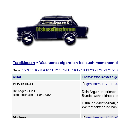
Trabiklatsch
» Was kostet eigentlich bei euch momentan d
Seite:
1
2
3
4
5
6
7
8
9
10
11
12
13
14
15
16
17
18
19
20
21
22
23
24
25
Autor
Thema: Was kostet eige
POSTKUGEL
geschrieben: 21.11.2
Beiträge: 2.620
Dein Argument erinnert 
Registriert am: 24.04.2002
Bundeswehrsoldaten bed
Habe ich geschrieben, 
Weiterfinanzierung von
Marlene
geschrieben: 21.11.2