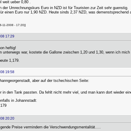
 weit ueber 0,80 .
h der Umrechnungskurs Euro in NZD ist für Touristen zur Zeit sehr guenstig.
für einen Euro nur 1,90 NZD. Heute sinds 2,37 NZD, was demenstsprechend au
26-11-2008 - 17:20)]
008 17:29
n heftig!
en unterwegs war, kostete die Gallone zwischen 1,20 und 1,30, wenn ich mich r
heute 1,179.
008 19:58
hanngeorgenstadt, aber auf der tschechischen Seite:
er in den Tank passten. Da fehlt nicht mehr viel, und man kann dort wieder 
nfalls in Johannstadt:
179 
008 20:20
eigende Preise vermindern die Verschwendungsmentalität.....