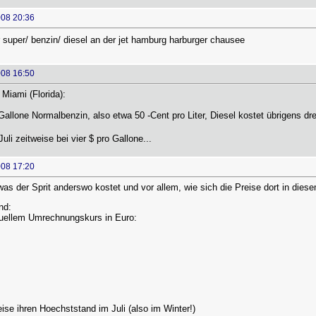
008 20:36
r super/ benzin/ diesel an der jet hamburg harburger chausee
008 16:50
Miami (Florida):
Gallone Normalbenzin, also etwa 50 -Cent pro Liter, Diesel kostet übrigens dr
uli zeitweise bei vier $ pro Gallone...
008 17:20
was der Sprit anderswo kostet und vor allem, wie sich die Preise dort in die
nd:
ktuellem Umrechnungskurs in Euro:
eise ihren Hoechststand im Juli (also im Winter!)