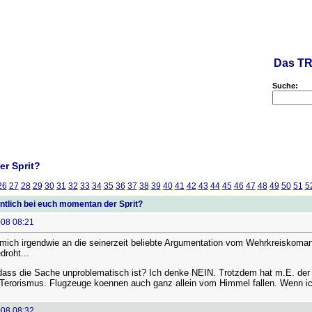
Das TR
Suche:
er Sprit?
26
27
28
29
30
31
32
33
34
35
36
37
38
39
40
41
42
43
44
45
46
47
48
49
50
51
5
ntlich bei euch momentan der Sprit?
008 08:21
mich irgendwie an die seinerzeit beliebte Argumentation vom Wehrkreiskomand
roht...
dass die Sache unproblematisch ist? Ich denke NEIN. Trotzdem hat m.E. der S
 Terorismus. Flugzeuge koennen auch ganz allein vom Himmel fallen. Wenn ic
008 08:32