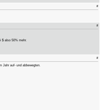
#
#
ei $ also 50% mehr.
#
sem Jahr auf- und abbewegten.