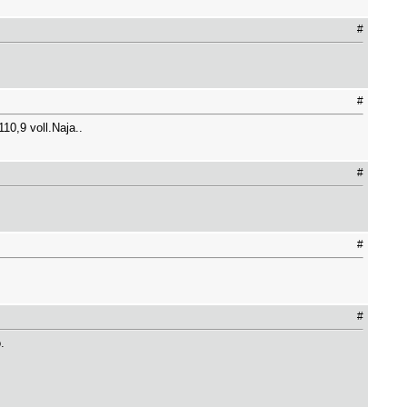
#
#
10,9 voll.Naja..
#
#
#
.