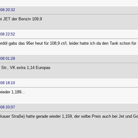
008 20:32
ei JET der Benzin 109,9
008 22:52
öl gabs das 95er heut für 108,9 ct/l, leider hatte ich da den Tank schon für 1
008 01:28
 Str., VK extra 1,14 Europas
008 18:10
wieder 1,189...
008 20:07
kauer Straße) hatte gerade wieder 1,159, der selbe Preis auch bei Jet und Go