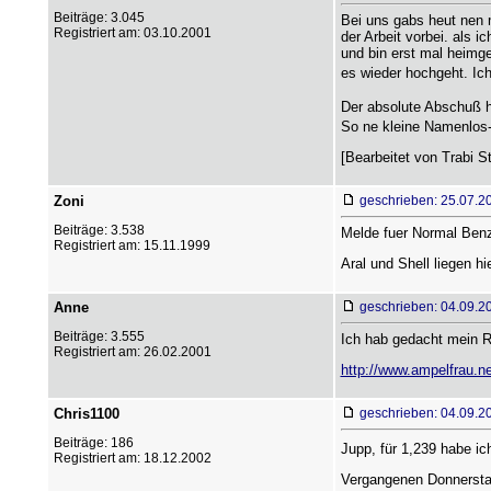
Beiträge: 3.045
Bei uns gabs heut nen 
Registriert am: 03.10.2001
der Arbeit vorbei. als 
und bin erst mal heimge
es wieder hochgeht. Ich
Der absolute Abschuß he
So ne kleine Namenlos-
[Bearbeitet von Trabi St
Zoni
geschrieben: 25.07.2
Beiträge: 3.538
Melde fuer Normal Benz
Registriert am: 15.11.1999
Aral und Shell liegen h
Anne
geschrieben: 04.09.2
Beiträge: 3.555
Ich hab gedacht mein Re
Registriert am: 26.02.2001
http://www.ampelfrau.n
Chris1100
geschrieben: 04.09.2
Beiträge: 186
Jupp, für 1,239 habe ic
Registriert am: 18.12.2002
Vergangenen Donnerstag