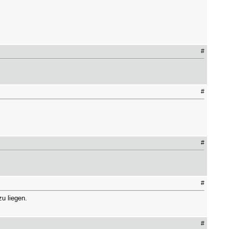
#
#
#
#
u liegen.
#