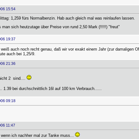
006 15:54
tag: 1,259 fürs Normalbenzin. Hab auch gleich mal was reinlaufen lassen.
s man sich heutzutage über Preise von rund 2,50 Mark (!!!!!) "freut"
006 19:37
 weiß auch noch recht genau, daß wir vor exakt einem Jahr (zur damaligen O
ute auch bei 1,25/9.
006 21:36
cht 2  sind....
... 1.39 bei durchschnittlich 16l auf 100 km Verbrauch......
006 09:18
006 11:47
e, wenn ich nachher mal zur Tanke muss...