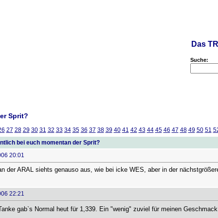
Das TR
Suche:
er Sprit?
26
27
28
29
30
31
32
33
34
35
36
37
38
39
40
41
42
43
44
45
46
47
48
49
50
51
5
ntlich bei euch momentan der Sprit?
006 20:01
an der ARAL siehts genauso aus, wie bei icke WES, aber in der nächstgrößer
006 22:21
anke gab`s Normal heut für 1,339. Ein "wenig" zuviel für meinen Geschmack