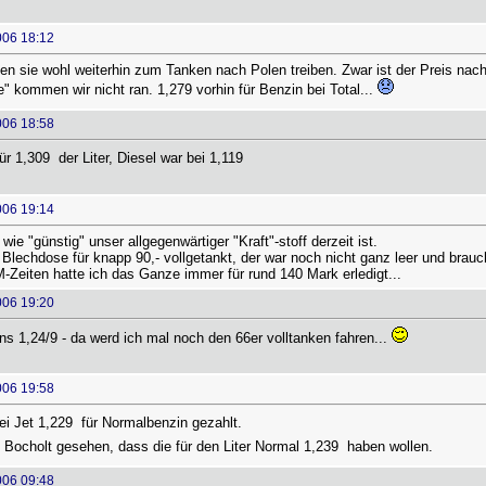
006 18:12
len sie wohl weiterhin zum Tanken nach Polen treiben. Zwar ist der Preis nach 
 kommen wir nicht ran. 1,279 vorhin für Benzin bei Total...
006 18:58
 1,309  der Liter, Diesel war bei 1,119 
006 19:14
 wie "günstig" unser allgegenwärtiger "Kraft"-stoff derzeit ist.
 Blechdose für knapp 90,- vollgetankt, der war noch nicht ganz leer und bra
-Zeiten hatte ich das Ganze immer für rund 140 Mark erledigt...
006 19:20
ns 1,24/9 - da werd ich mal noch den 66er volltanken fahren...
006 19:58
i Jet 1,229  für Normalbenzin gezahlt.
n Bocholt gesehen, dass die für den Liter Normal 1,239  haben wollen.
006 09:48