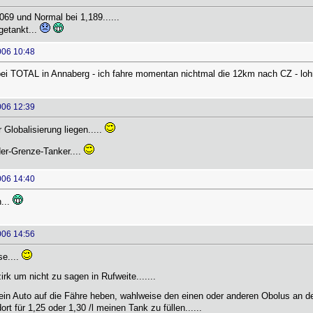
,069 und Normal bei 1,189......
getankt...
006 10:48
bei TOTAL in Annaberg - ich fahre momentan nichtmal die 12km nach CZ - lohn
006 12:39
 Globalisierung liegen.....
der-Grenze-Tanker....
006 14:40
...
006 14:56
e....
rk um nicht zu sagen in Rufweite.......
ein Auto auf die Fähre heben, wahlweise den einen oder anderen Obolus an 
t für 1,25 oder 1,30 /l meinen Tank zu füllen......