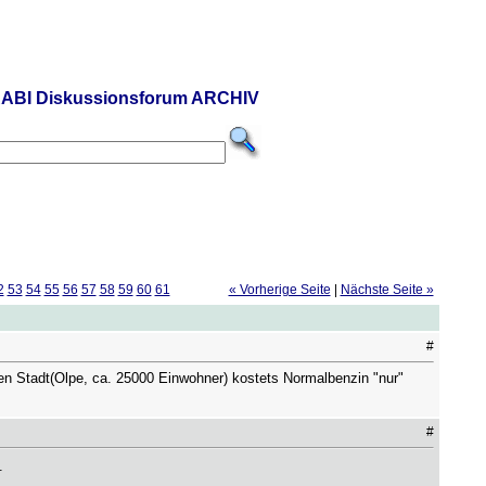
ABI Diskussionsforum ARCHIV
2
53
54
55
56
57
58
59
60
61
« Vorherige Seite
|
Nächste Seite »
#
en Stadt(Olpe, ca. 25000 Einwohner) kostets Normalbenzin "nur"
#
.