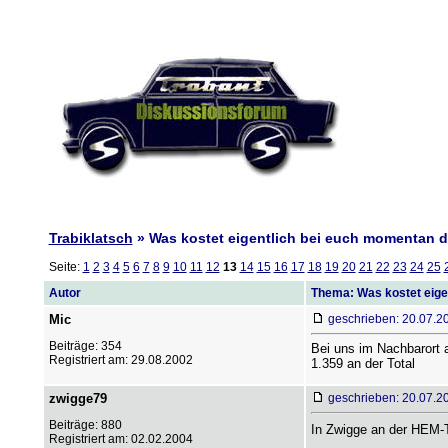
Trabiklatsch
» Was kostet eigentlich bei euch momentan d
Seite:
1
2
3
4
5
6
7
8
9
10
11
12
13
14
15
16
17
18
19
20
21
22
23
24
25
Autor
Thema: Was kostet eige
Mic
geschrieben: 20.07.2
Beiträge: 354
Bei uns im Nachbarort 
Registriert am: 29.08.2002
1.359 an der Total
zwigge79
geschrieben: 20.07.2
Beiträge: 880
In Zwigge an der HEM-T
Registriert am: 02.02.2004