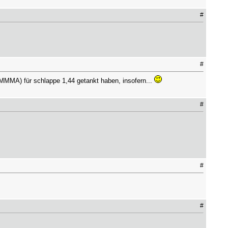
#
#
MMMA) für schlappe 1,44 getankt haben, insofern...
#
#
#