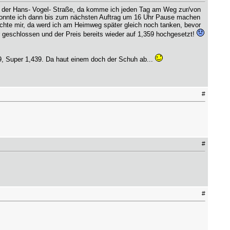
an der Hans- Vogel- Straße, da komme ich jeden Tag am Weg zur/von
um konnte ich dann bis zum nächsten Auftrag um 16 Uhr Pause machen
achte mir, da werd ich am Heimweg später gleich noch tanken, bevor
r geschlossen und der Preis bereits wieder auf 1,359 hochgesetzt!
9, Super 1,439. Da haut einem doch der Schuh ab...
#
#
#