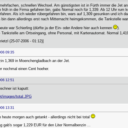
mehrfachen, schnellen Wechsel. Am günstigsten ist in Fürth immer die Jet 
ich früh in die Firma gefahren bin, gabs Normal noch für 1,339. Ab 12 Uhr r
fahren. Als ich wieder rübergefahren bin, wars auf 1,309 gesunken und ich d
 bin dann allerdings erst nach Mitternacht heimgekommen, die Tankstelle wa
ute war Schierling (dürfte ja der Ein- oder Andere hier auch kennen
).
 Tankstelle am Ortseingang, ohne Personal, mit Kartenautomat. Normal 1,41
rietzl (25-07-2006 - 01:12)]
006 09:35
in 1,369 in Moenchengladbach an der Jet.
ier nochmal einen Cent hoeher.
006 12:51
chner ist kaputt:
et/images/total.JPG
006 13:31
h heute morgen auch getankt - allerdings nicht bei total
 gab's sogar 1,229 EUR für den Liter Normalbenzin ...