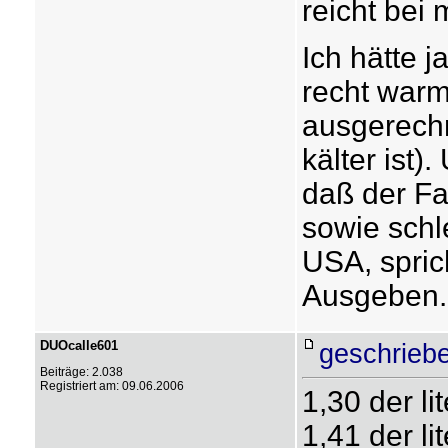
reicht bei
Ich hätte 
recht warm
ausgerechn
kälter ist)
daß der Fal
sowie schl
USA, spric
Ausgeben..
DUOcalle601
geschrieb
Beiträge: 2.038
Registriert am: 09.06.2006
1,30 der lit
1,41 der li