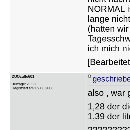
NORMAL is
lange nich
(hatten wi
Tagesschw
ich mich ni
[Bearbeite
DUOcalle601
geschrieb
Beiträge: 2.038
Registriert am: 09.06.2006
also , war
1,28 der di
1,39 der li
????????