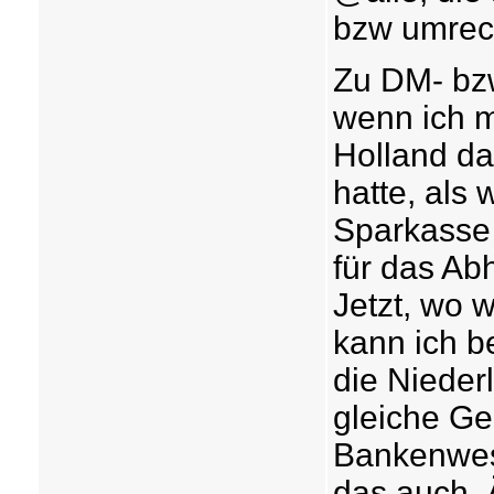
bzw umrec
Zu DM- bzw
wenn ich m
Holland d
hatte, als
Sparkasse 
für das Ab
Jetzt, wo w
kann ich be
die Nieder
gleiche Ge
Bankenwes
das auch. 