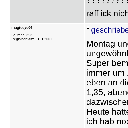
raff ick nic
magiceye04
geschrieb
Beiträge: 353
Registriert am: 18.11.2001
Montag un
ungewöhnli
Super bem
immer um 1
eben an di
1,35, aben
dazwischen
Heute hätte
ich hab no