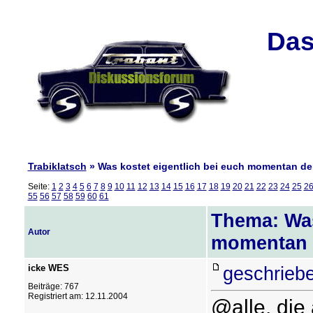
Das
Trabiklatsch
» Was kostet eigentlich bei euch momentan der
Seite:
1
2
3
4
5
6
7
8
9
10
11
12
13
14
15
16
17
18
19
20
21
22
23
24
25
2
55
56
57
58
59
60
61
Thema: Was
Autor
momentan d
icke WES
geschrieb
Beiträge: 767
Registriert am: 12.11.2004
@alle, die