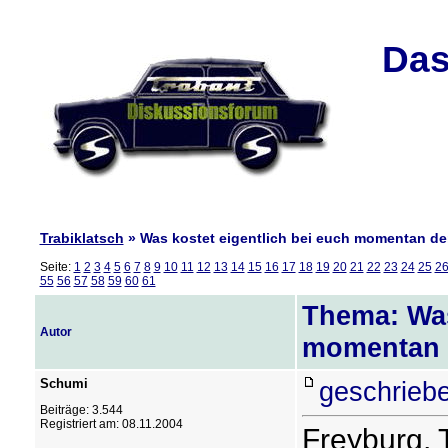
Das
Trabiklatsch
» Was kostet eigentlich bei euch momentan der
Seite:
1
2
3
4
5
6
7
8
9
10
11
12
13
14
15
16
17
18
19
20
21
22
23
24
25
2
55
56
57
58
59
60
61
Thema: Was
Autor
momentan d
Schumi
geschrieb
Beiträge: 3.544
Registriert am: 08.11.2004
Freyburg, 