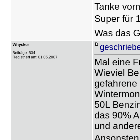
Tanke vor
Super für 1
Was das Ga
Whysker
geschrieb
Beiträge: 534
Registriert am: 01.05.2007
Mal eine F
Wieviel Ben
gefahrene G
Wintermon
50L Benzin
das 90% Ar
und ander
Ansonsten 