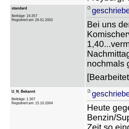
standard
geschrieb
Beiträge: 19.357
Registriert am: 26.01.2002
Bei uns der
Komischerw
1,40...verm
Nachmittag
nochmals g
[Bearbeite
U_N_Bekannt
geschrieb
Beiträge: 1.307
Registriert am: 15.10.2004
Heute gegen
Benzin/Supe
Zeit so ein