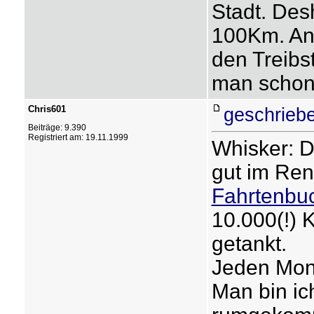
Stadt. Des
100Km. Anso
den Treibst
man schon 
Chris601
geschrieb
Beiträge: 9.390
Registriert am: 19.11.1999
Whisker: D
gut im Ren
Fahrtenbu
10.000(!) 
getankt.
Jeden Mon
Man bin ic