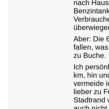
nach Hause
Benzintank
Verbrauch
überwiege
Aber: Die 
fallen, wa
zu Buche.
Ich persön
km, hin und
vermeide i
lieber zu 
Stadtrand 
auch nicht