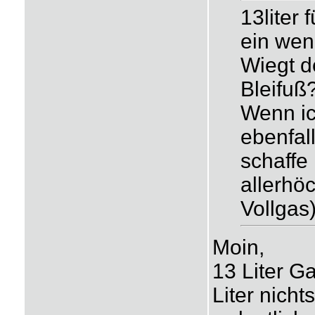
13liter 
ein weni
Wiegt de
Bleifuß
Wenn ic
ebenfal
schaffe 
allerhö
Vollgas
Moin,
13 Liter G
Liter nich