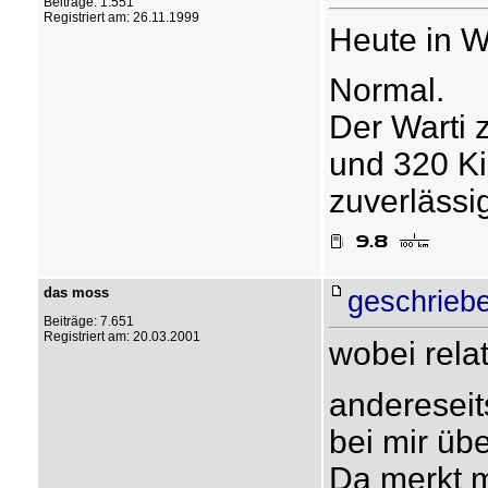
Beiträge: 1.551
Registriert am: 26.11.1999
Heute in Wi
Normal.
Der Warti
und 320 Ki
zuverlässi
das moss
geschrieb
Beiträge: 7.651
Registriert am: 20.03.2001
wobei relati
andereseit
bei mir über
Da merkt m