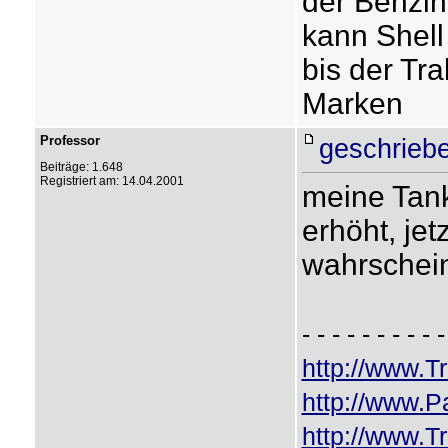
der Benzin
kann Shell 
bis der Tra
Marken
Professor
geschrieb
Beiträge: 1.648
Registriert am: 14.04.2001
meine Tank
erhöht, jet
wahrschein
- - - - - - - - - -
http://www.T
http://www.
http://www.Tr