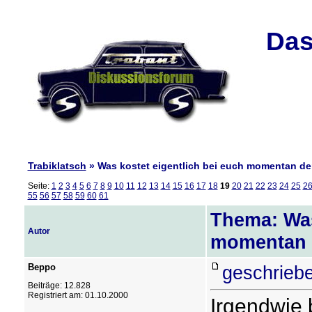
Das
Trabiklatsch
» Was kostet eigentlich bei euch momentan der
Seite:
1
2
3
4
5
6
7
8
9
10
11
12
13
14
15
16
17
18
19
20
21
22
23
24
25
2
55
56
57
58
59
60
61
Thema: Was
Autor
momentan d
Beppo
geschrieb
Beiträge: 12.828
Registriert am: 01.10.2000
Irgendwie 