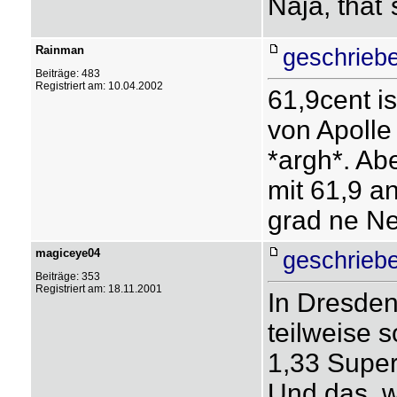
Naja, that´s
Rainman
geschriebe
Beiträge: 483
Registriert am: 10.04.2002
61,9cent is
von Apolle
*argh*. Ab
mit 61,9 a
grad ne N
magiceye04
geschriebe
Beiträge: 353
Registriert am: 18.11.2001
In Dresden
teilweise 
1,33 Super
Und das, 