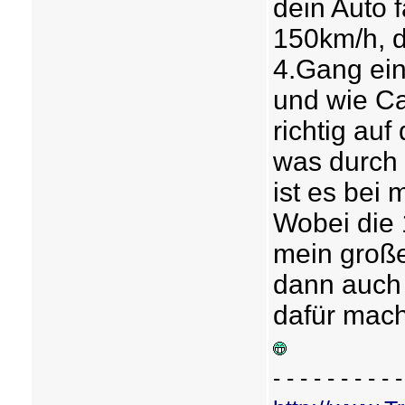
dein Auto f
150km/h, d
4.Gang ei
und wie Ca
richtig auf
was durch 
ist es bei
Wobei die
mein große
dann auch 
dafür mach
- - - - - - - - - -